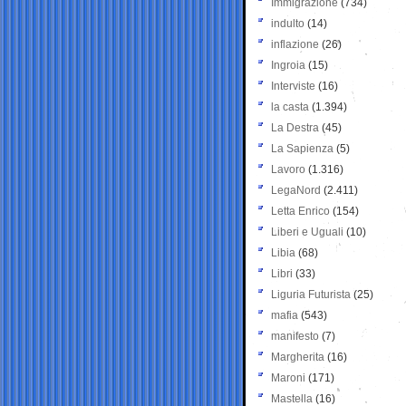
Immigrazione
(734)
indulto
(14)
inflazione
(26)
Ingroia
(15)
Interviste
(16)
la casta
(1.394)
La Destra
(45)
La Sapienza
(5)
Lavoro
(1.316)
LegaNord
(2.411)
Letta Enrico
(154)
Liberi e Uguali
(10)
Libia
(68)
Libri
(33)
Liguria Futurista
(25)
mafia
(543)
manifesto
(7)
Margherita
(16)
Maroni
(171)
Mastella
(16)