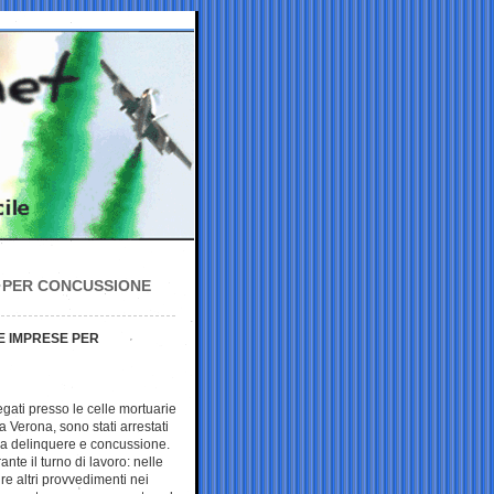
I PER CONCUSSIONE
E IMPRESE PER
egati presso le celle mortuarie
 Verona, sono stati arrestati
 a delinquere e concussione.
rante il turno di lavoro: nelle
e altri provvedimenti nei