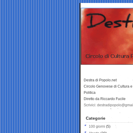
Destra di Popolo.net
Circolo Genovese di Cultura e
Politica
Diretto da Riccardo Fucile
Scrivici: destradipopolo@gma
Categorie
100 giorni
(5)