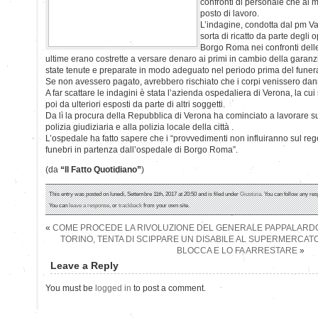
confronti di personale che al
posto di lavoro.
L’indagine, condotta dal pm Va
sorta di ricatto da parte degli 
Borgo Roma nei confronti dell
ultime erano costrette a versare denaro ai primi in cambio della garan
state tenute e preparate in modo adeguato nel periodo prima del funer
Se non avessero pagato, avrebbero rischiato che i corpi venissero dan
A far scattare le indagini è stata l’azienda ospedaliera di Verona, la cu
poi da ulteriori esposti da parte di altri soggetti.
Da lì la procura della Repubblica di Verona ha cominciato a lavorare s
polizia giudiziaria e alla polizia locale della città .
L’ospedale ha fatto sapere che i “provvedimenti non influiranno sul reg
funebri in partenza dall’ospedale di Borgo Roma”.
(da
“Il Fatto Quotidiano”
)
This entry was posted on lunedì, Settembre 11th, 2017 at 20:50 and is filed under
Giustizia
. You can follow any res
You can
leave a response
, or
trackback
from your own site.
«
COME PROCEDE LA RIVOLUZIONE DEL GENERALE PAPPALARD
TORINO, TENTA DI SCIPPARE UN DISABILE AL SUPERMERCATO,
BLOCCA E LO FA ARRESTARE
»
Leave a Reply
You must be
logged in
to post a comment.