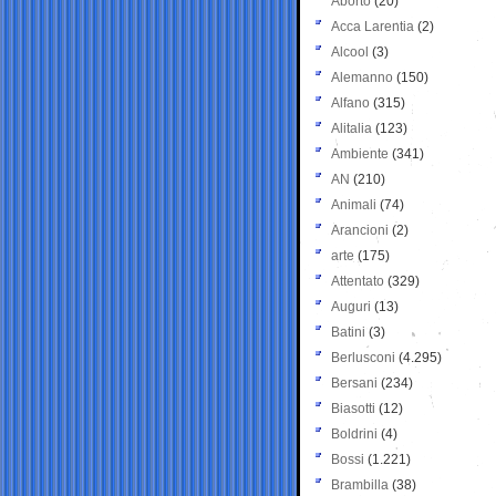
Aborto
(20)
Acca Larentia
(2)
Alcool
(3)
Alemanno
(150)
Alfano
(315)
Alitalia
(123)
Ambiente
(341)
AN
(210)
Animali
(74)
Arancioni
(2)
arte
(175)
Attentato
(329)
Auguri
(13)
Batini
(3)
Berlusconi
(4.295)
Bersani
(234)
Biasotti
(12)
Boldrini
(4)
Bossi
(1.221)
Brambilla
(38)