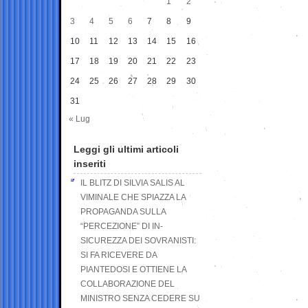
1
2
3
4
5
6
7
8
9
10
11
12
13
14
15
16
17
18
19
20
21
22
23
24
25
26
27
28
29
30
31
« Lug
Leggi gli ultimi articoli
inseriti
IL BLITZ DI SILVIA SALIS AL
VIMINALE CHE SPIAZZA LA
PROPAGANDA SULLA
“PERCEZIONE” DI IN-
SICUREZZA DEI SOVRANISTI:
SI FA RICEVERE DA
PIANTEDOSI E OTTIENE LA
COLLABORAZIONE DEL
MINISTRO SENZA CEDERE SU