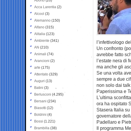
Aborto
(20)
Acca Larentia
(2)
Alcool
(3)
Alemanno
(150)
Alfano
(315)
Alitalia
(123)
Ambiente
(341)
l’infettivologo d
AN
(210)
Un confronto (pol
avrebbe fatto sch
Animali
(74)
l’estate nera di 
Arancioni
(2)
ma anche gli asco
arte
(175)
Se una volta ave
Attentato
(329)
sempre a due cifr
Auguri
(13)
non solo dai tal
Batini
(3)
Paperissima e T
Berlusconi
(4.295)
L’ultima sconfitt
Bersani
(234)
ora ha ospitato S
Biasotti
(12)
Stasera Italia su
Boldrini
(4)
governatore dell
Bossi
(1.221)
Padellaro e Piet
Il programma Med
Brambilla
(38)