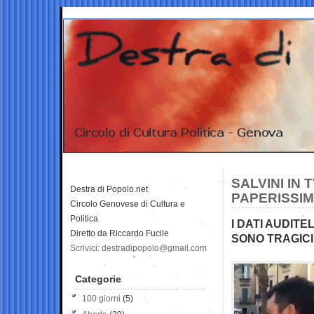
SALVINI IN
Destra di Popolo.net
PAPERISSIM
Circolo Genovese di Cultura e
Politica
I DATI AUDITE
Diretto da Riccardo Fucile
SONO TRAGICI
Scrivici: destradipopolo@gmail.com
Categorie
100 giorni
(5)