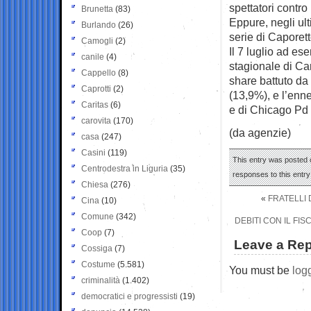
spettatori contro
Brunetta
(83)
Eppure, negli ul
Burlando
(26)
serie di Caporett
Camogli
(2)
Il 7 luglio ad es
canile
(4)
stagionale di Cart
Cappello
(8)
share battuto da
Caprotti
(2)
(13,9%), e l’enn
Caritas
(6)
e di Chicago Pd s
carovita
(170)
(da agenzie)
casa
(247)
Casini
(119)
This entry was posted o
Centrodestra in Liguria
(35)
responses to this entr
Chiesa
(276)
«
FRATELLI 
Cina
(10)
Comune
(342)
DEBITI CON IL FI
Coop
(7)
Leave a Rep
Cossiga
(7)
Costume
(5.581)
You must be
log
criminalità
(1.402)
democratici e progressisti
(19)