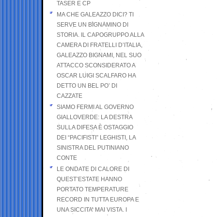
TASER E CP
MA CHE GALEAZZO DICI? TI
SERVE UN BIGNAMINO DI
STORIA. IL CAPOGRUPPO ALLA
CAMERA DI FRATELLI D’ITALIA,
GALEAZZO BIGNAMI, NEL SUO
ATTACCO SCONSIDERATO A
OSCAR LUIGI SCALFARO HA
DETTO UN BEL PO’ DI
CAZZATE
SIAMO FERMI AL GOVERNO
GIALLOVERDE: LA DESTRA
SULLA DIFESA È OSTAGGIO
DEI “PACIFISTI” LEGHISTI, LA
SINISTRA DEL PUTINIANO
CONTE
LE ONDATE DI CALORE DI
QUEST’ESTATE HANNO
PORTATO TEMPERATURE
RECORD IN TUTTA EUROPA E
UNA SICCITA’ MAI VISTA. I