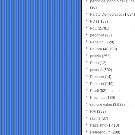
partito del popolo della libe
(30)
Partito Democratico
(1.034)
PD
(1.188)
PdL
(2.781)
pedofilia
(25)
Pensioni
(129)
Politica
(40.790)
polizia
(253)
Porto
(12)
povertà
(502)
Presepe
(14)
Primarie
(149)
Prodi
(52)
Provincia
(139)
radici e valori
(3.682)
RAI
(359)
rapine
(37)
Razzismo
(1.410)
Referendum
(200)