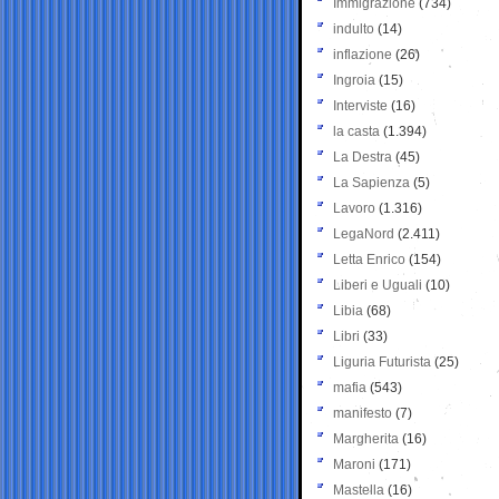
Immigrazione
(734)
indulto
(14)
inflazione
(26)
Ingroia
(15)
Interviste
(16)
la casta
(1.394)
La Destra
(45)
La Sapienza
(5)
Lavoro
(1.316)
LegaNord
(2.411)
Letta Enrico
(154)
Liberi e Uguali
(10)
Libia
(68)
Libri
(33)
Liguria Futurista
(25)
mafia
(543)
manifesto
(7)
Margherita
(16)
Maroni
(171)
Mastella
(16)