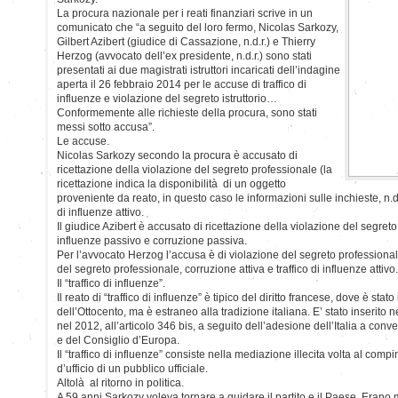
La procura nazionale per i reati finanziari scrive in un
comunicato che “a seguito del loro fermo, Nicolas Sarkozy,
Gilbert Azibert (giudice di Cassazione, n.d.r.) e Thierry
Herzog (avvocato dell’ex presidente, n.d.r.) sono stati
presentati ai due magistrati istruttori incaricati dell’indagine
aperta il 26 febbraio 2014 per le accuse di traffico di
influenze e violazione del segreto istruttorio…
Conformemente alle richieste della procura, sono stati
messi sotto accusa”.
Le accuse.
Nicolas Sarkozy secondo la procura è accusato di
ricettazione della violazione del segreto professionale (la
ricettazione indica la disponibilità di un oggetto
proveniente da reato, in questo caso le informazioni sulle inchieste, n.d.r
di influenze attivo.
Il giudice Azibert è accusato di ricettazione della violazione del segreto 
influenze passivo e corruzione passiva.
Per l’avvocato Herzog l’accusa è di violazione del segreto professionale
del segreto professionale, corruzione attiva e traffico di influenze attivo.
Il “traffico di influenze”.
Il reato di “traffico di influenze” è tipico del diritto francese, dove è stato
dell’Ottocento, ma è estraneo alla tradizione italiana. E’ stato inserito 
nel 2012, all’articolo 346 bis, a seguito dell’adesione dell’Italia a conv
e del Consiglio d’Europa.
Il “traffico di influenze” consiste nella mediazione illecita volta al compi
d’ufficio di un pubblico ufficiale.
Altolà al ritorno in politica.
A 59 anni Sarkozy voleva tornare a guidare il partito e il Paese. Erano