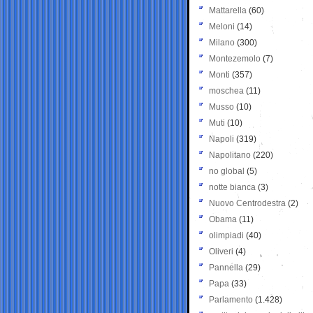
Mattarella
(60)
Meloni
(14)
Milano
(300)
Montezemolo
(7)
Monti
(357)
moschea
(11)
Musso
(10)
Muti
(10)
Napoli
(319)
Napolitano
(220)
no global
(5)
notte bianca
(3)
Nuovo Centrodestra
(2)
Obama
(11)
olimpiadi
(40)
Oliveri
(4)
Pannella
(29)
Papa
(33)
Parlamento
(1.428)