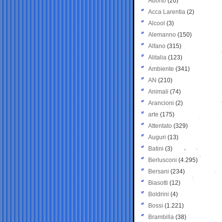
Aborto
(20)
Acca Larentia
(2)
Alcool
(3)
Alemanno
(150)
Alfano
(315)
Alitalia
(123)
Ambiente
(341)
AN
(210)
Animali
(74)
Arancioni
(2)
arte
(175)
Attentato
(329)
Auguri
(13)
Batini
(3)
Berlusconi
(4.295)
Bersani
(234)
Biasotti
(12)
Boldrini
(4)
Bossi
(1.221)
Brambilla
(38)