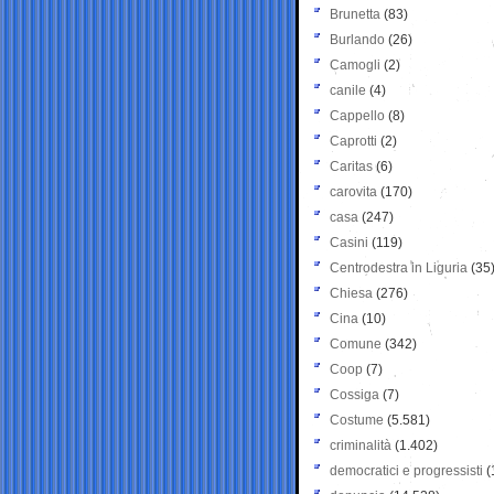
Brunetta
(83)
Burlando
(26)
Camogli
(2)
canile
(4)
Cappello
(8)
Caprotti
(2)
Caritas
(6)
carovita
(170)
casa
(247)
Casini
(119)
Centrodestra in Liguria
(35
Chiesa
(276)
Cina
(10)
Comune
(342)
Coop
(7)
Cossiga
(7)
Costume
(5.581)
criminalità
(1.402)
democratici e progressisti
(