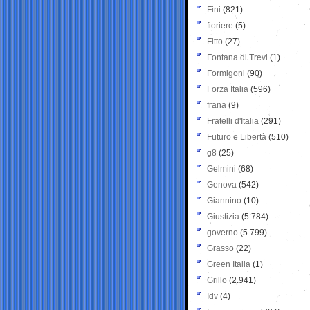
Fini
(821)
fioriere
(5)
Fitto
(27)
Fontana di Trevi
(1)
Formigoni
(90)
Forza Italia
(596)
frana
(9)
Fratelli d'Italia
(291)
Futuro e Libertà
(510)
g8
(25)
Gelmini
(68)
Genova
(542)
Giannino
(10)
Giustizia
(5.784)
governo
(5.799)
Grasso
(22)
Green Italia
(1)
Grillo
(2.941)
Idv
(4)