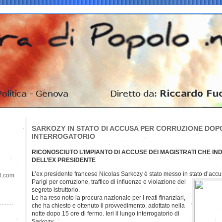
SARKOZY IN STATO DI ACCUSA PER CORRUZIONE DOPO
INTERROGATORIO
RICONOSCIUTO L’IMPIANTO DI ACCUSE DEI MAGISTRATI CHE IN
DELL’EX PRESIDENTE
L’ex presidente francese Nicolas Sarkozy è stato messo in stato d’accus
il.com
Parigi
per corruzione, traffico di influenze e violazione del
segreto istruttorio.
Lo ha reso noto la procura nazionale per i reati finanziari,
che ha chiesto e ottenuto il provvedimento, adottato nella
notte dopo 15 ore di fermo. Ieri il lungo interrogatorio di
Sarkozy.