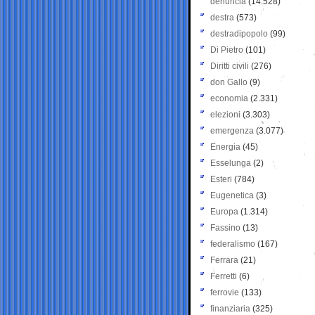
denuncia
(14.528)
destra
(573)
destradipopolo
(99)
Di Pietro
(101)
Diritti civili
(276)
don Gallo
(9)
economia
(2.331)
elezioni
(3.303)
emergenza
(3.077)
Energia
(45)
Esselunga
(2)
Esteri
(784)
Eugenetica
(3)
Europa
(1.314)
Fassino
(13)
federalismo
(167)
Ferrara
(21)
Ferretti
(6)
ferrovie
(133)
finanziaria
(325)