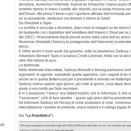
decisione, domenica l’informato Journal du Dimanche l’aveva quasi uffi
avrebbe ripreso in mano il partito allo sbando, poi la lunga rincorsa ver
dell’Eliseo. Ma prima il fermo e poi l’apertura ufficiale dell’inchiesta p
un ex presidente, sembrano ora fermare il ritorno di Sarkò.
Da Gheddafi a Tapie.
La scintilla è scoccata a dicembre, dopo mesi di indagini su tre diversi 
(le bustarelle con i bigliettoni dell’ereditiera dell’impero L’Oreal per la
del 2007), i finanziamenti illeciti piovuti anche dalla Libia dell’ex amic
Muammar Gheddafi (Sarkozy fu protagonista dell’intervento occidentale 
libico).
E infine anche il ruolo avuto dal governo, sotto la presidenza Sarkozy, nel
miliardario Bernard Tapie e la banca Credit Lyonnais, finita con la decis
oltre 400 milioni di euro.
Le telefonate.
Nelle telefonate intercettate, Sarkozy-Bismuth e Herzog parlavano molt
)
argomenti: le agende, soprattutto quelle agendine, con i segreti di tre 
anche se in quella Bettencourt per il presidente è arrivata nel frattempo
Sarkozy voleva sapere ogni giorno, più volte al giorno, cosa stava dec
quale si era rivolto per farle secretare.
E in Cassazione “l’amico” era Gilbert Azibert, che lo informava. E che
“l’ascensore”, cioè di farsi spedire – grazie agli amici dell’ex presiden
Ad informare Sarkozy ed Herzog di come andavano le cose, compresa l
intercettazione i telefoni di entrambi, erano Azibert e il collega togato 
(da
“La Repubblica”
)
19)
This entry was posted on mercoledì, Luglio 2nd, 2014 at 09:28 and is filed under
Sarkozy
. You can follow any resp
can
leave a response
, or
trackback
from your own site.