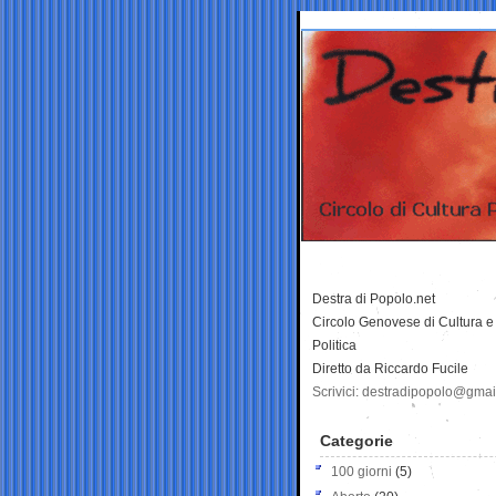
Destra di Popolo.net
Circolo Genovese di Cultura e
Politica
Diretto da Riccardo Fucile
Scrivici: destradipopolo@gma
Categorie
100 giorni
(5)