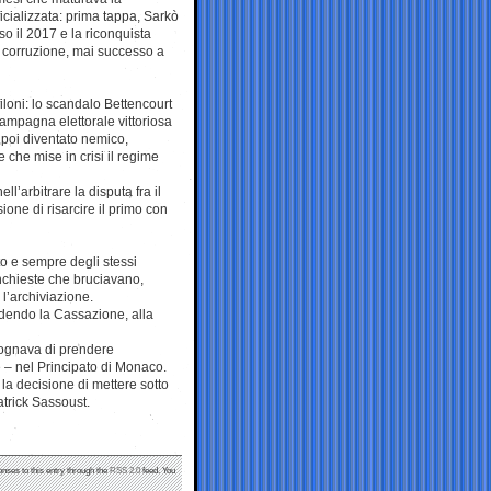
cializzata: prima tappa, Sarkò
so il 2017 e la riconquista
er corruzione, mai successo a
filoni: lo scandalo Bettencourt
 campagna elettorale vittoriosa
o poi diventato nemico,
che mise in crisi il regime
l’arbitrare la disputa fra il
ione di risarcire il primo con
o e sempre degli stessi
inchieste che bruciavano,
 l’archiviazione.
idendo la Cassazione, alla
 sognava di prendere
te – nel Principato di Monaco.
a decisione di mettere sotto
Patrick Sassoust.
onses to this entry through the
RSS 2.0
feed. You