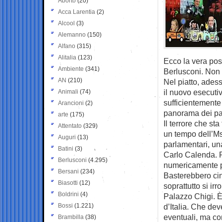
Aborto
(20)
Acca Larentia
(2)
Alcool
(3)
Alemanno
(150)
Alfano
(315)
Alitalia
(123)
Ecco la vera post
Ambiente
(341)
Berlusconi. Non s
AN
(210)
Nel piatto, adess
il nuovo esecutiv
Animali
(74)
sufficientemente
Arancioni
(2)
panorama dei part
arte
(175)
Il terrore che sta
Attentato
(329)
un tempo dell’Ms
Auguri
(13)
parlamentari, una
Batini
(3)
Carlo Calenda. 
Berlusconi
(4.295)
numericamente p
Bersani
(234)
Basterebbero cin
Biasotti
(12)
soprattutto si irr
Boldrini
(4)
Palazzo Chigi. È
Bossi
(1.221)
d’Italia. Che dev
eventuali, ma con
Brambilla
(38)