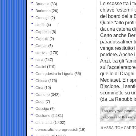
Le scosse tra i t
Brunetta
(83)
chiave “esterni”
Burlando
(26)
del board della 
Camogli
(2)
Quale “alto prof
canile
(4)
da una catena d
Cappello
(8)
Certo anche Berl
Caprotti
(2)
paradossalmente l
Caritas
(6)
venga restituito 
carovita
(170)
perdere. Anche i
casa
(247)
Anzi, tra gli “am
sull’acceleratore
Casini
(119)
quello di Draghi
Centrodestra in Liguria
(35)
Mediaset. E rispe
Chiesa
(276)
Biscione. Il sent
Cina
(10)
scommette su un
Comune
(342)
(da La Repubbli
Coop
(7)
Cossiga
(7)
This entry was posted o
Costume
(5.581)
responses to this entr
criminalità
(1.402)
«
ASSALTO A CAPITO
democratici e progressisti
(19)