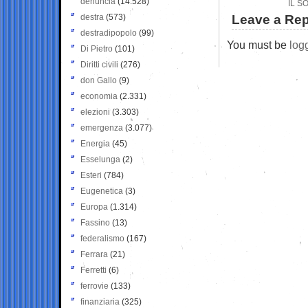
denuncia
(14.528)
IL S
destra
(573)
Leave a Rep
destradipopolo
(99)
You must be
log
Di Pietro
(101)
Diritti civili
(276)
don Gallo
(9)
economia
(2.331)
elezioni
(3.303)
emergenza
(3.077)
Energia
(45)
Esselunga
(2)
Esteri
(784)
Eugenetica
(3)
Europa
(1.314)
Fassino
(13)
federalismo
(167)
Ferrara
(21)
Ferretti
(6)
ferrovie
(133)
finanziaria
(325)