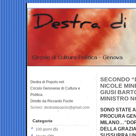
SECONDO “D
Destra di Popolo.net
NICOLE MIN
Circolo Genovese di Cultura e
GIUSI BART
Politica
MINISTRO N
Diretto da Riccardo Fucile
Scrivici: destradipopolo@gmail.com
SONO STATE A
PROCURA GEN
Categorie
MILANO…“DOPO
DELLA GRAZIA
100 giorni
(5)
SUSSURRA UN