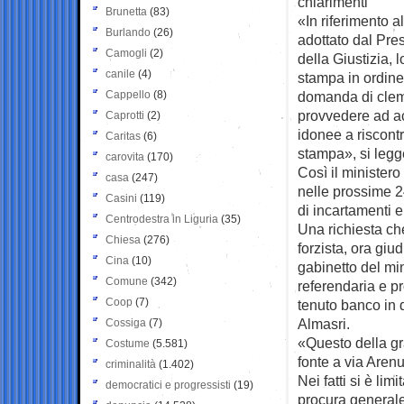
chiarimenti
Brunetta
(83)
«In riferimento a
Burlando
(26)
adottato dal Pre
Camogli
(2)
della Giustizia, 
canile
(4)
stampa in ordine 
Cappello
(8)
domanda di cleme
provvedere ad ac
Caprotti
(2)
idonee a riscont
Caritas
(6)
stampa», si legg
carovita
(170)
Così il ministero
casa
(247)
nelle prossime 24
Casini
(119)
di incartamenti 
Centrodestra in Liguria
(35)
Una richiesta ch
Chiesa
(276)
forzista, ora gi
Cina
(10)
gabinetto del min
Comune
(342)
referendaria e p
Coop
(7)
tenuto banco in 
Almasri.
Cossiga
(7)
«Questo della gra
Costume
(5.581)
fonte a via Arenu
criminalità
(1.402)
Nei fatti si è li
democratici e progressisti
(19)
procura generale