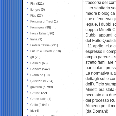
trascorsi del co
Fini
(821)
l’iter sanitario
fioriere
(5)
madre biologica d
Fitto
(27)
che difendeva qu
Fontana di Trevi
(1)
legale. I dubbi s
Formigoni
(90)
coppia Minetti-Ci
Forza Italia
(596)
Dubbi, appunti, 
frana
(9)
del Fatto Quotidi
Fratelli d'Italia
(291)
l’11 aprile. «La 
espresso il comp
Futuro e Libertà
(510)
ampio parere – s
g8
(25)
stretto familiare
Gelmini
(68)
particolari, pres
Genova
(542)
La normativa a tu
Giannino
(10)
dettagli sulle co
Giustizia
(5.784)
dell’ufficio stam
governo
(5.799)
Minetti era stat
Grasso
(22)
peculato e a due
Green Italia
(1)
del processo Ruby
Grillo
(2.941)
Almeno per il m
(da Domani)
Idv
(4)