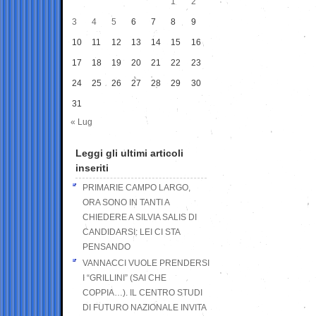
1
2
3
4
5
6
7
8
9
10
11
12
13
14
15
16
17
18
19
20
21
22
23
24
25
26
27
28
29
30
31
« Lug
Leggi gli ultimi articoli
inseriti
PRIMARIE CAMPO LARGO,
ORA SONO IN TANTI A
CHIEDERE A SILVIA SALIS DI
CANDIDARSI: LEI CI STA
PENSANDO
VANNACCI VUOLE PRENDERSI
I “GRILLINI” (SAI CHE
COPPIA…). IL CENTRO STUDI
DI FUTURO NAZIONALE INVITA