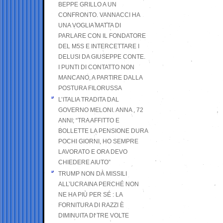
BEPPE GRILLO A UN
CONFRONTO. VANNACCI HA
UNA VOGLIA MATTA DI
PARLARE CON IL FONDATORE
DEL M5S E INTERCETTARE I
DELUSI DA GIUSEPPE CONTE.
I PUNTI DI CONTATTO NON
MANCANO, A PARTIRE DALLA
POSTURA FILORUSSA
L’ITALIA TRADITA DAL
GOVERNO MELONI. ANNA , 72
ANNI; “TRA AFFITTO E
BOLLETTE LA PENSIONE DURA
POCHI GIORNI, HO SEMPRE
LAVORATO E ORA DEVO
CHIEDERE AIUTO”
TRUMP NON DÀ MISSILI
ALL’UCRAINA PERCHÉ NON
NE HA PIÙ PER SÉ : LA
FORNITURA DI RAZZI È
DIMINUITA DI TRE VOLTE