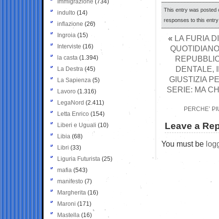
Immigrazione
(734)
This entry was posted o
indulto
(14)
responses to this entr
inflazione
(26)
Ingroia
(15)
«
LA FURIA D
Interviste
(16)
QUOTIDIANO
la casta
(1.394)
REPUBBLIC
DENTALE, 
La Destra
(45)
GIUSTIZIA P
La Sapienza
(5)
SERIE: MA C
Lavoro
(1.316)
LegaNord
(2.411)
PERCHE’ PI
Letta Enrico
(154)
Leave a Rep
Liberi e Uguali
(10)
Libia
(68)
You must be
log
Libri
(33)
Liguria Futurista
(25)
mafia
(543)
manifesto
(7)
Margherita
(16)
Maroni
(171)
Mastella
(16)