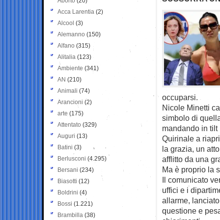
Aborto
(20)
Acca Larentia
(2)
Alcool
(3)
Alemanno
(150)
Alfano
(315)
Alitalia
(123)
Ambiente
(341)
AN
(210)
Animali
(74)
occuparsi.
Arancioni
(2)
Nicole Minetti ca
arte
(175)
simbolo di quell
Attentato
(329)
mandando in tilt 
Auguri
(13)
Quirinale a riap
Batini
(3)
la grazia, un at
afflitto da una gr
Berlusconi
(4.295)
Ma è proprio la st
Bersani
(234)
Il comunicato ve
Biasotti
(12)
uffici e i dipart
Boldrini
(4)
allarme, lanciato
Bossi
(1.221)
questione e pesan
Brambilla
(38)