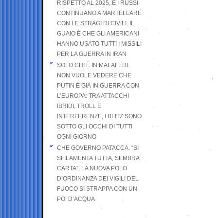
RISPETTO AL 2025, E I RUSSI
CONTINUANO A MARTELLARE
CON LE STRAGI DI CIVILI. IL
GUAIO È CHE GLI AMERICANI
HANNO USATO TUTTI I MISSILI
PER LA GUERRA IN IRAN
SOLO CHI È IN MALAFEDE
NON VUOLE VEDERE CHE
PUTIN È GIÀ IN GUERRA CON
L’EUROPA: TRA ATTACCHI
IBRIDI, TROLL E
INTERFERENZE, I BLITZ SONO
SOTTO GLI OCCHI DI TUTTI
OGNI GIORNO
CHE GOVERNO PATACCA. “SI
SFILAMENTA TUTTA, SEMBRA
CARTA”. LA NUOVA POLO
D’ORDINANZA DEI VIGILI DEL
FUOCO SI STRAPPA CON UN
PO’ D’ACQUA