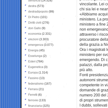
denuncia
(14.528)
vincolante. Lei 
destra
(573)
chi sia lei e n
destradipopolo
(99)
«Abbiamo acquisit
Di Pietro
(101)
ministero. La pro
Diritti civili
(276)
ministero a fine
don Gallo
(9)
non emergevano 
economia
(2.331)
attraverso i risco
procuratore dell
elezioni
(3.303)
della grazia a Ni
emergenza
(3.077)
Ora i magistrati 
Energia
(45)
ministero per svo
Esselunga
(2)
emergendo. Di ce
Esteri
(784)
palazzi, dalla pr
Eugenetica
(3)
più alto.
Europa
(1.314)
Fonti presidenzi
Fassino
(13)
autonomi strument
federalismo
(167)
competente in via 
Ferrara
(21)
domande di grazi
numero 200 del 2
Ferretti
(6)
di propri strumen
ferrovie
(133)
I dubbi, sollevati
finanziaria
(325)