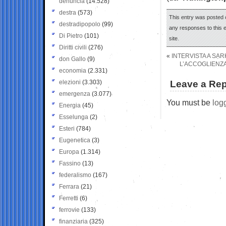
denuncia
(14.528)
destra
(573)
This entry was posted 
destradipopolo
(99)
any responses to this 
Di Pietro
(101)
site.
Diritti civili
(276)
«
INTERVISTA A SAR
don Gallo
(9)
L’ACCOGLIENZA
economia
(2.331)
elezioni
(3.303)
Leave a Rep
emergenza
(3.077)
You must be
log
Energia
(45)
Esselunga
(2)
Esteri
(784)
Eugenetica
(3)
Europa
(1.314)
Fassino
(13)
federalismo
(167)
Ferrara
(21)
Ferretti
(6)
ferrovie
(133)
finanziaria
(325)