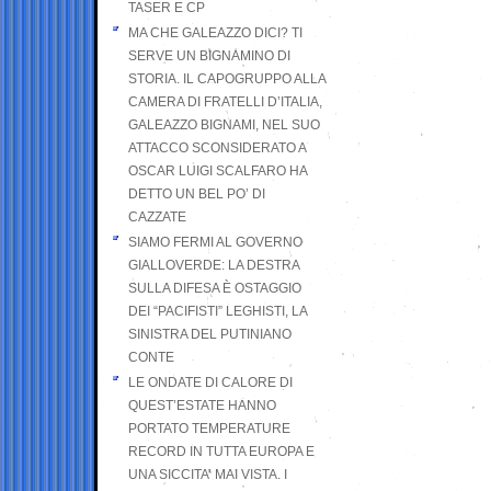
TASER E CP
MA CHE GALEAZZO DICI? TI
SERVE UN BIGNAMINO DI
STORIA. IL CAPOGRUPPO ALLA
CAMERA DI FRATELLI D’ITALIA,
GALEAZZO BIGNAMI, NEL SUO
ATTACCO SCONSIDERATO A
OSCAR LUIGI SCALFARO HA
DETTO UN BEL PO’ DI
CAZZATE
SIAMO FERMI AL GOVERNO
GIALLOVERDE: LA DESTRA
SULLA DIFESA È OSTAGGIO
DEI “PACIFISTI” LEGHISTI, LA
SINISTRA DEL PUTINIANO
CONTE
LE ONDATE DI CALORE DI
QUEST’ESTATE HANNO
PORTATO TEMPERATURE
RECORD IN TUTTA EUROPA E
UNA SICCITA’ MAI VISTA. I