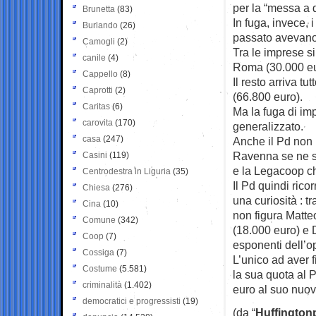
per la “messa a d
Brunetta
(83)
In fuga, invece, 
Burlando
(26)
passato avevano a
Camogli
(2)
Tra le imprese s
canile
(4)
Roma (30.000 eur
Cappello
(8)
Il resto arriva t
Caprotti
(2)
(66.800 euro).
Caritas
(6)
Ma la fuga di imp
carovita
(170)
generalizzato.
casa
(247)
Anche il Pd non 
Ravenna se ne so
Casini
(119)
e la Legacoop c
Centrodestra in Liguria
(35)
Il Pd quindi rico
Chiesa
(276)
una curiosità : t
Cina
(10)
non figura Matte
Comune
(342)
(18.000 euro) e D
Coop
(7)
esponenti dell’op
Cossiga
(7)
L’unico ad aver f
Costume
(5.581)
la sua quota al 
criminalità
(1.402)
euro al suo nuovo
democratici e progressisti
(19)
(da “
Huffington