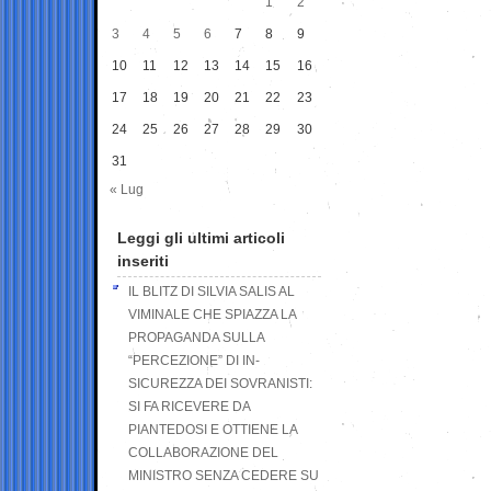
1
2
3
4
5
6
7
8
9
10
11
12
13
14
15
16
17
18
19
20
21
22
23
24
25
26
27
28
29
30
31
« Lug
Leggi gli ultimi articoli
inseriti
IL BLITZ DI SILVIA SALIS AL
VIMINALE CHE SPIAZZA LA
PROPAGANDA SULLA
“PERCEZIONE” DI IN-
SICUREZZA DEI SOVRANISTI:
SI FA RICEVERE DA
PIANTEDOSI E OTTIENE LA
COLLABORAZIONE DEL
MINISTRO SENZA CEDERE SU