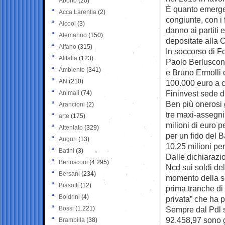
Aborto
(20)
È quanto emerge 
Acca Larentia
(2)
congiunte, con i 
Alcool
(3)
danno ai partiti
Alemanno
(150)
depositate alla 
Alfano
(315)
In soccorso di Fo
Alitalia
(123)
Paolo Berluscon
Ambiente
(341)
e Bruno Ermolli co
AN
(210)
100.000 euro a c
Fininvest sede 
Animali
(74)
Ben più onerosi g
Arancioni
(2)
tre maxi-assegni 
arte
(175)
milioni di euro p
Attentato
(329)
per un fido del 
Auguri
(13)
10,25 milioni pe
Batini
(3)
Dalle dichiarazio
Berlusconi
(4.295)
Ncd sui soldi del
Bersani
(234)
momento della sc
Biasotti
(12)
prima tranche di 
Boldrini
(4)
privata” che ha p
Bossi
(1.221)
Sempre dal Pdl so
92.458,97 sono g
Brambilla
(38)