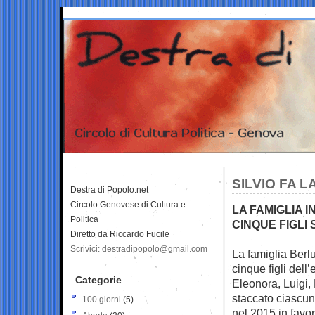
SILVIO FA L
Destra di Popolo.net
Circolo Genovese di Cultura e
LA FAMIGLIA I
Politica
CINQUE FIGLI
Diretto da Riccardo Fucile
Scrivici: destradipopolo@gmail.com
La famiglia Berlu
cinque figli dell
Categorie
Eleonora, Luigi,
staccato ciascu
100 giorni
(5)
nel 2015 in favo