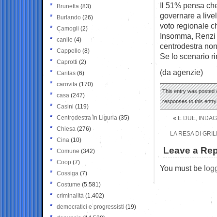
Il 51% pensa che
Brunetta
(83)
governare a livel
Burlando
(26)
voto regionale ch
Camogli
(2)
Insomma, Renzi è
canile
(4)
centrodestra non 
Cappello
(8)
Se lo scenario ri
Caprotti
(2)
(da agenzie)
Caritas
(6)
carovita
(170)
This entry was posted 
casa
(247)
responses to this entr
Casini
(119)
Centrodestra in Liguria
(35)
«
E DUE, INDAG
Chiesa
(276)
LA RESA DI GRI
Cina
(10)
Leave a Rep
Comune
(342)
Coop
(7)
You must be
log
Cossiga
(7)
Costume
(5.581)
criminalità
(1.402)
democratici e progressisti
(19)