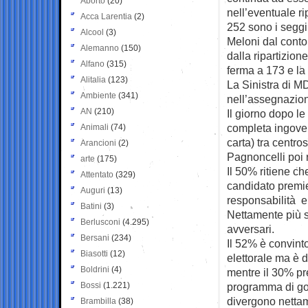
Aborto
(20)
nell’eventuale ri
Acca Larentia
(2)
252 sono i seggi 
Alcool
(3)
Meloni dal conto 
Alemanno
(150)
dalla ripartizion
Alfano
(315)
ferma a 173 e la
Alitalia
(123)
La Sinistra di M
Ambiente
(341)
nell’assegnazio
AN
(210)
Il giorno dopo le
completa ingover
Animali
(74)
carta) tra centr
Arancioni
(2)
Pagnoncelli poi ri
arte
(175)
Il 50% ritiene c
Attentato
(329)
candidato premie
Auguri
(13)
responsabilità e 
Batini
(3)
Nettamente più sev
Berlusconi
(4.295)
avversari.
Bersani
(234)
Il 52% è convint
Biasotti
(12)
elettorale ma è 
Boldrini
(4)
mentre il 30% pr
Bossi
(1.221)
programma di gov
divergono nettamen
Brambilla
(38)