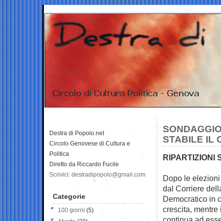
SONDAGGIO 
Destra di Popolo.net
STABILE IL
Circolo Genovese di Cultura e
Politica
RIPARTIZIONI 
Diretto da Riccardo Fucile
Scrivici: destradipopolo@gmail.com
Dopo le elezioni
dal Corriere
dell
Categorie
Democratico in c
crescita, mentre 
100 giorni
(5)
continua ad esse