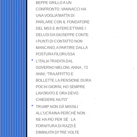
BEPPE GRILLO A UN
CONFRONTO. VANNACCI HA
UNA VOGLIA MATTA DI
PARLARE CON IL FONDATORE
DEL M5S E INTERCETTARE I
DELUSI DA GIUSEPPE CONTE.
I PUNTI DI CONTATTO NON
MANCANO, A PARTIRE DALLA
POSTURA FILORUSSA
L’ITALIA TRADITA DAL
GOVERNO MELONI. ANNA , 72
ANNI; “TRA AFFITTO E
BOLLETTE LA PENSIONE DURA
POCHI GIORNI, HO SEMPRE
LAVORATO E ORA DEVO
CHIEDERE AIUTO”
TRUMP NON DÀ MISSILI
ALL’UCRAINA PERCHÉ NON
NE HA PIÙ PER SÉ : LA
FORNITURA DI RAZZI È
DIMINUITA DI TRE VOLTE