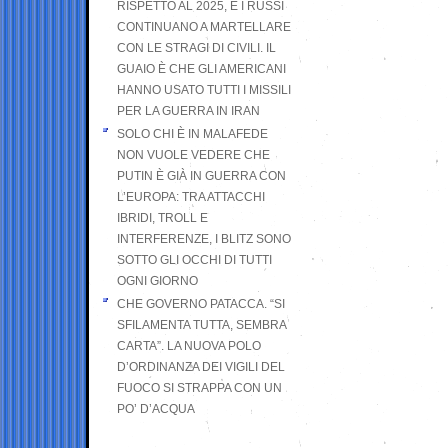
RISPETTO AL 2025, E I RUSSI
CONTINUANO A MARTELLARE
CON LE STRAGI DI CIVILI. IL
GUAIO È CHE GLI AMERICANI
HANNO USATO TUTTI I MISSILI
PER LA GUERRA IN IRAN
SOLO CHI È IN MALAFEDE
NON VUOLE VEDERE CHE
PUTIN È GIÀ IN GUERRA CON
L’EUROPA: TRA ATTACCHI
IBRIDI, TROLL E
INTERFERENZE, I BLITZ SONO
SOTTO GLI OCCHI DI TUTTI
OGNI GIORNO
CHE GOVERNO PATACCA. “SI
SFILAMENTA TUTTA, SEMBRA
CARTA”. LA NUOVA POLO
D’ORDINANZA DEI VIGILI DEL
FUOCO SI STRAPPA CON UN
PO’ D’ACQUA