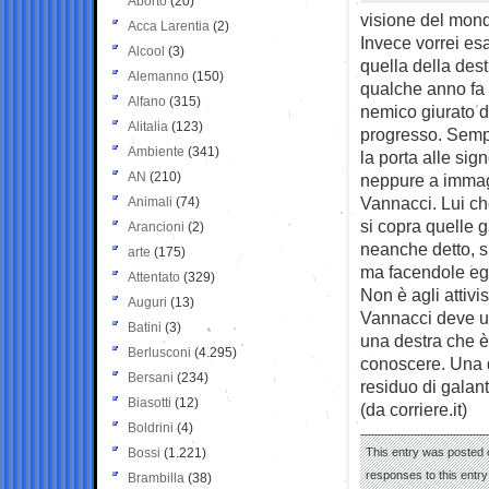
Aborto
(20)
visione del mon
Acca Larentia
(2)
Invece vorrei es
Alcool
(3)
quella della dest
Alemanno
(150)
qualche anno fa 
Alfano
(315)
nemico giurato di
Alitalia
(123)
progresso. Sempr
Ambiente
(341)
la porta alle sig
AN
(210)
neppure a immag
Vannacci. Lui ch
Animali
(74)
si copra quelle 
Arancioni
(2)
neanche detto, s
arte
(175)
ma facendole eg
Attentato
(329)
Non è agli attivis
Auguri
(13)
Vannacci deve un
Batini
(3)
una destra che è 
Berlusconi
(4.295)
conoscere. Una d
Bersani
(234)
residuo di gala
Biasotti
(12)
(da corriere.it)
Boldrini
(4)
Bossi
(1.221)
This entry was posted o
responses to this entr
Brambilla
(38)