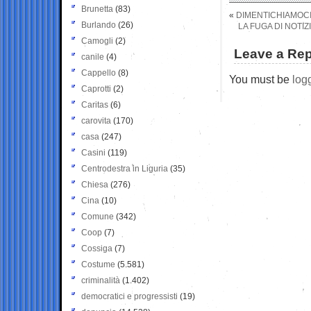
Brunetta
(83)
«
DIMENTICHIAMOCI 
Burlando
(26)
LA FUGA DI NOTIZ
Camogli
(2)
Leave a Rep
canile
(4)
Cappello
(8)
You must be
log
Caprotti
(2)
Caritas
(6)
carovita
(170)
casa
(247)
Casini
(119)
Centrodestra in Liguria
(35)
Chiesa
(276)
Cina
(10)
Comune
(342)
Coop
(7)
Cossiga
(7)
Costume
(5.581)
criminalità
(1.402)
democratici e progressisti
(19)