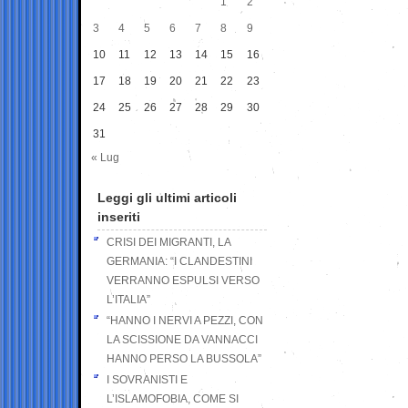
1
2
3
4
5
6
7
8
9
10
11
12
13
14
15
16
17
18
19
20
21
22
23
24
25
26
27
28
29
30
31
« Lug
Leggi gli ultimi articoli
inseriti
CRISI DEI MIGRANTI, LA
GERMANIA: “I CLANDESTINI
VERRANNO ESPULSI VERSO
L’ITALIA”
“HANNO I NERVI A PEZZI, CON
LA SCISSIONE DA VANNACCI
HANNO PERSO LA BUSSOLA”
I SOVRANISTI E
L’ISLAMOFOBIA, COME SI