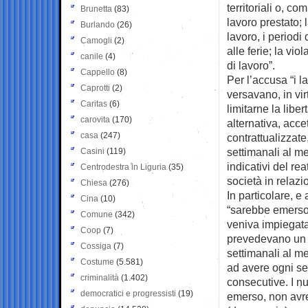
territoriali o, c
Brunetta
(83)
lavoro prestato; l
Burlando
(26)
lavoro, i periodi 
Camogli
(2)
alle ferie; la vi
canile
(4)
di lavoro”.
Cappello
(8)
Per l’accusa “i la
Caprotti
(2)
versavano, in vir
Caritas
(6)
limitarne la lib
carovita
(170)
alternativa, acce
casa
(247)
contrattualizzate
settimanali al m
Casini
(119)
indicativi del re
Centrodestra in Liguria
(35)
società in relazio
Chiesa
(276)
In particolare, e 
Cina
(10)
“sarebbe emerso a
Comune
(342)
veniva impiegata 
Coop
(7)
prevedevano un I
Cossiga
(7)
settimanali al me
Costume
(5.581)
ad avere ogni set
criminalità
(1.402)
consecutive. I n
democratici e progressisti
(19)
emerso, non avreb