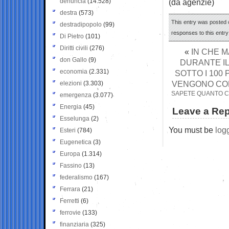
denuncia
(14.528)
(da agenzie)
destra
(573)
This entry was posted o
destradipopolo
(99)
responses to this entr
Di Pietro
(101)
Diritti civili
(276)
«
IN CHE M
don Gallo
(9)
DURANTE IL
economia
(2.331)
SOTTO I 100 
VENGONO CONS
elezioni
(3.303)
SAPETE QUANTO CO
emergenza
(3.077)
Energia
(45)
Leave a Rep
Esselunga
(2)
You must be
log
Esteri
(784)
Eugenetica
(3)
Europa
(1.314)
Fassino
(13)
federalismo
(167)
Ferrara
(21)
Ferretti
(6)
ferrovie
(133)
finanziaria
(325)