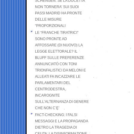
SCHENGEN. SE LA DUCETTA
NON TORNERA’ SUI SUOI
PASSI MADRID HA PRONTE
DELLE MISURE
“PROPORZIONALI
LE “FRANCHE TIRATRICI”
SONO PRONTE AD
AFFOSSARE (DI NUOVO) LA
LEGGE ELETTORALE? IL
BLUFF SULLE PREFERENZE
ANNUNCIATO CON TONI
TRIONFALISTICI DA MELONI E
ALLEATI FA INCAZZARE LE
PARLAMENTARI DEL
CENTRODESTRA,
INCAROGNITE
SULL’ALTERNANZA DI GENERE
CHE NON C’E’
FACT-CHECKING: I FALSI
MESSAGGI E LA PROPAGANDA
DIETRO LA TRAGEDIA DI
CEUTA: LA DISINFORMAZIONE