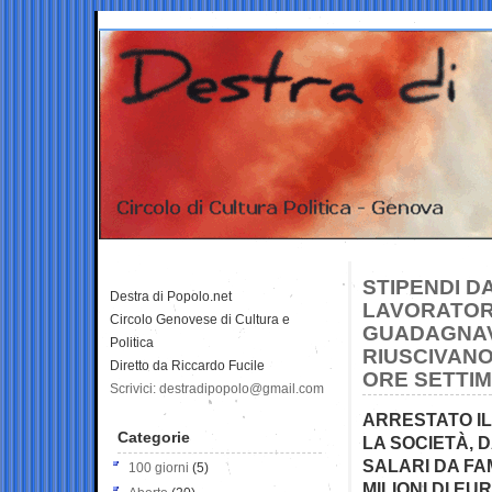
STIPENDI D
Destra di Popolo.net
LAVORATORI
Circolo Genovese di Cultura e
GUADAGNAVA
Politica
RIUSCIVANO
Diretto da Riccardo Fucile
ORE SETTIM
Scrivici: destradipopolo@gmail.com
ARRESTATO IL
Categorie
LA SOCIETÀ, D
SALARI DA FAM
100 giorni
(5)
MILIONI DI EU