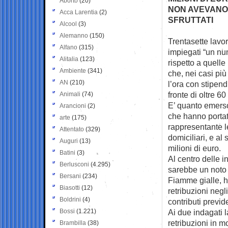
Aborto
(20)
NON AVEVANO 
Acca Larentia
(2)
SFRUTTATI
Alcool
(3)
Alemanno
(150)
Trentasette lavo
Alfano
(315)
impiegati “un
nu
Alitalia
(123)
rispetto a quelle
Ambiente
(341)
che, nei casi più
AN
(210)
l’ora con stipend
fronte di oltre 60
Animali
(74)
E’ quanto emerso
Arancioni
(2)
che hanno portato
arte
(175)
rappresentante le
Attentato
(329)
domiciliari, e al
Auguri
(13)
milioni di euro.
Batini
(3)
Al centro delle i
Berlusconi
(4.295)
sarebbe un noto 
Bersani
(234)
Fiamme gialle, h
Biasotti
(12)
retribuzioni neg
Boldrini
(4)
contributi previd
Bossi
(1.221)
Ai due indagati l
retribuzioni in m
Brambilla
(38)