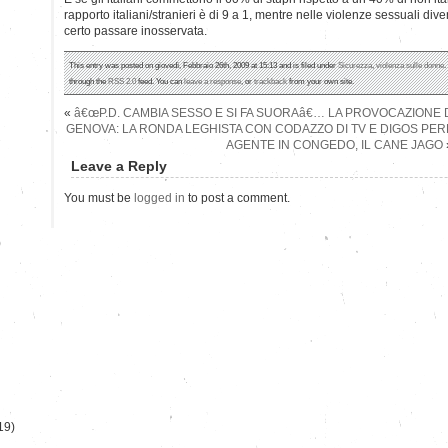
rapporto italiani/stranieri è di 9 a 1, mentre nelle violenze sessuali div
certo passare inosservata.
This entry was posted on giovedì, Febbraio 26th, 2009 at 15:13 and is filed under
Sicurezza
,
violenza sulle donne
.
through the
RSS 2.0
feed. You can
leave a response
, or
trackback
from your own site.
«
â€œP.D. CAMBIA SESSO E SI FA SUORAâ€… LA PROVOCAZIONE
GENOVA: LA RONDA LEGHISTA CON CODAZZO DI TV E DIGOS PER
AGENTE IN CONGEDO, IL CANE JAGO
Leave a Reply
You must be
logged in
to post a comment.
)
19)