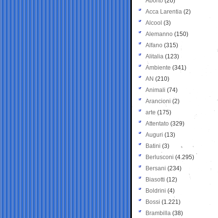
Aborto
(20)
Acca Larentia
(2)
Alcool
(3)
Alemanno
(150)
Alfano
(315)
Alitalia
(123)
Ambiente
(341)
AN
(210)
Animali
(74)
Arancioni
(2)
arte
(175)
Attentato
(329)
Auguri
(13)
Batini
(3)
Berlusconi
(4.295)
Bersani
(234)
Biasotti
(12)
Boldrini
(4)
Bossi
(1.221)
Brambilla
(38)