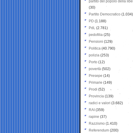
partito del popolo della libe
(30)
Partito Democratico
(1.034)
PD
(1.188)
PdL
(2.781)
pedofilia
(25)
Pensioni
(129)
Politica
(40.790)
polizia
(253)
Porto
(12)
povertà
(502)
Presepe
(14)
Primarie
(149)
Prodi
(52)
Provincia
(139)
radici e valori
(3.682)
RAI
(359)
rapine
(37)
Razzismo
(1.410)
Referendum
(200)