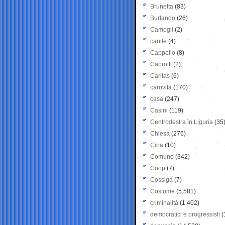
Brunetta
(83)
Burlando
(26)
Camogli
(2)
canile
(4)
Cappello
(8)
Caprotti
(2)
Caritas
(6)
carovita
(170)
casa
(247)
Casini
(119)
Centrodestra in Liguria
(35
Chiesa
(276)
Cina
(10)
Comune
(342)
Coop
(7)
Cossiga
(7)
Costume
(5.581)
criminalità
(1.402)
democratici e progressisti
(