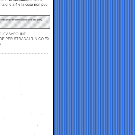
enta di 6 a 4 e la cosa non può
 You can follow any responses to this entry
 DI CASAPOUND
DE PER STRADA L’UNICO EX
»