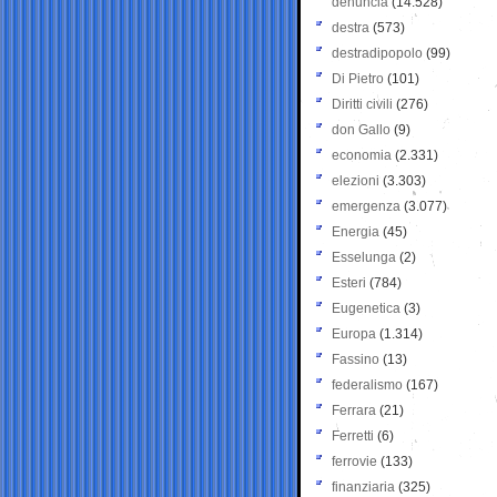
denuncia
(14.528)
destra
(573)
destradipopolo
(99)
Di Pietro
(101)
Diritti civili
(276)
don Gallo
(9)
economia
(2.331)
elezioni
(3.303)
emergenza
(3.077)
Energia
(45)
Esselunga
(2)
Esteri
(784)
Eugenetica
(3)
Europa
(1.314)
Fassino
(13)
federalismo
(167)
Ferrara
(21)
Ferretti
(6)
ferrovie
(133)
finanziaria
(325)