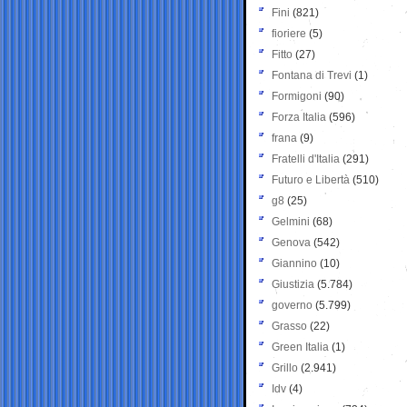
Fini
(821)
fioriere
(5)
Fitto
(27)
Fontana di Trevi
(1)
Formigoni
(90)
Forza Italia
(596)
frana
(9)
Fratelli d'Italia
(291)
Futuro e Libertà
(510)
g8
(25)
Gelmini
(68)
Genova
(542)
Giannino
(10)
Giustizia
(5.784)
governo
(5.799)
Grasso
(22)
Green Italia
(1)
Grillo
(2.941)
Idv
(4)