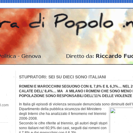
STUPRATORI: SEI SU DIECI SONO ITALIANI
ROMENI E MAROCCHINI SEGUONO CON IL 7,8% E IL 6,3%… NEL 
CALATE DELL’ 8,4%… MA A MILANO I ROMENI CHE SONO MENO 
POPOLAZIONE SONO RESPONSABILI DELL’11% DELLE VIOLENZE
In Italia gli episodi di violenza sessuale denunciata sono diminuiti del
il.com
Dipartimento della pubblica sicurezza del Ministero
degli Interni che ha analizzato il fenomeno nel triennio
2006-2008.
Secondo le cifre riferite al triennio, gli autori degli stupri
sono italiani nel 60,9% dei casi, seguiti dai romeni con
il 7,8% e dai marocchini con il 6,3%.