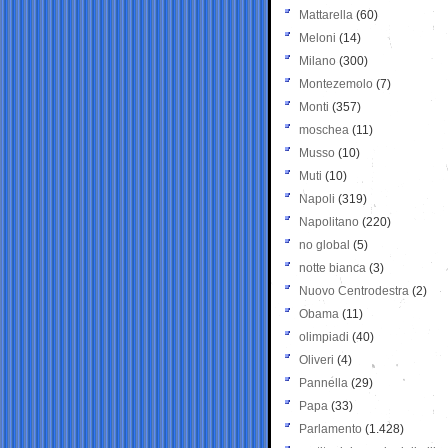
Mattarella
(60)
Meloni
(14)
Milano
(300)
Montezemolo
(7)
Monti
(357)
moschea
(11)
Musso
(10)
Muti
(10)
Napoli
(319)
Napolitano
(220)
no global
(5)
notte bianca
(3)
Nuovo Centrodestra
(2)
Obama
(11)
olimpiadi
(40)
Oliveri
(4)
Pannella
(29)
Papa
(33)
Parlamento
(1.428)