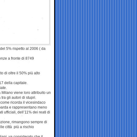
del 5% rispetto al 2006 ( da
enze a fronte di 8749
o di oltre il 50% più alto
17 della capitale.
ate.
Milano viene loro attribuito un
tra gli autori di stupri.
come ricorda il vicesindaco
ombarda e rappresentano meno
ufficiali, dell’11% dei reati di
minuzione, rimangono sempre di
le città più a rischio
liani, va considerato che il