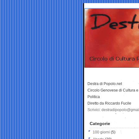
Destra di Popolo.net
Circolo Genovese di Cultura e
Politica
Diretto da Riccardo Fucile
Scrivici: destradipopolo@gma
Categorie
100 giorni
(5)