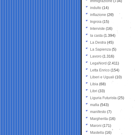
Immigrazione
(734)
indulto
(14)
inflazione
(26)
Ingroia
(15)
Interviste
(16)
la casta
(1.394)
La Destra
(45)
La Sapienza
(5)
Lavoro
(1.316)
LegaNord
(2.411)
Letta Enrico
(154)
Liberi e Uguali
(10)
Libia
(68)
Libri
(33)
Liguria Futurista
(25)
mafia
(543)
manifesto
(7)
Margherita
(16)
Maroni
(171)
Mastella
(16)