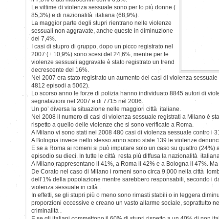
Le vittime di violenza sessuale sono per lo più donne (
85,3%) e di nazionalità italiana (68,9%).
La maggior parte degli stupri rientrano nelle violenze
sessuali non aggravate, anche queste in diminuzione
del 7,4%.
I casi di stupro di gruppo, dopo un picco registrato nel
2007 (+ 10,9%) sono scesi del 24,6%, mentre per le
violenze sessuali aggravate è stato registrato un trend
decrescente del 16%.
Nel 2007 era stato registrato un aumento dei casi di violenza sessuale 
4812 episodi a 5062).
Lo scorso anno le forze di polizia hanno individuato 8845 autori di viol
segnalazioni nel 2007 e di 7715 nel 2006.
Un po’ diversa la situazione nelle maggiori città italiane.
Nel 2008 il numero di casi di violenza sessuale registrati a Milano è stat
rispetto a quello delle violenze che si sono verificate a Roma.
A Milano vi sono stati nel 2008 480 casi di violenza sessuale contro i 3
A Bologna invece nello stesso anno sono state 139 le violenze denunci
E se a Roma ai romeni si può imputare solo un caso su quattro (24%) a 
episodio su dieci.
In tutte le città resta più diffusa la nazionalità italiana 
A Milano rappresentano il 41%, a Roma il 42% e a Bologna il 47%. Ma 
De Corato nel caso di Milano i romeni sono circa 9.000 nella città l
dell’1% della popolazione mentre sarebbero responsabili, secondo i dati 
violenza sessuale in città .
In effetti, se gli stupri più o meno sono rimasti stabili o in leggera di
proporzioni eccessive e creano un vasto allarme sociale, soprattutto nel
criminalità .
E se gli italiani commettono il 60% di stupri rispetto a un 40% di non ita