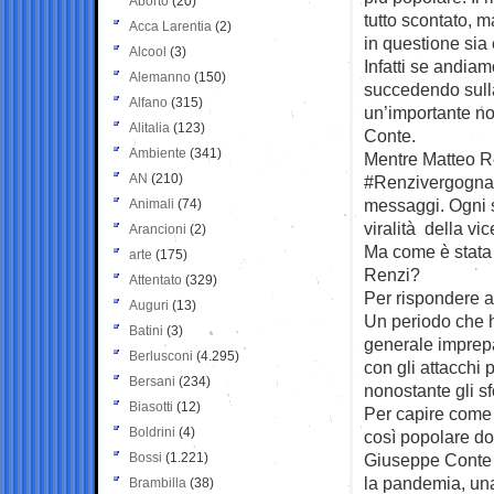
Aborto
(20)
tutto scontato, m
Acca Larentia
(2)
in questione sia
Alcool
(3)
Infatti se andia
Alemanno
(150)
succedendo sulla
Alfano
(315)
un’importante not
Alitalia
(123)
Conte.
Ambiente
(341)
Mentre Matteo Ren
AN
(210)
#Renzivergogna d
messaggi. Ogni s
Animali
(74)
viralità della vi
Arancioni
(2)
Ma come è stata 
arte
(175)
Renzi?
Attentato
(329)
Per rispondere a
Auguri
(13)
Un periodo che ha
Batini
(3)
generale imprep
Berlusconi
(4.295)
con gli attacchi 
Bersani
(234)
nonostante gli sf
Biasotti
(12)
Per capire come 
Boldrini
(4)
così popolare do
Bossi
(1.221)
Giuseppe Conte h
la pandemia, una
Brambilla
(38)