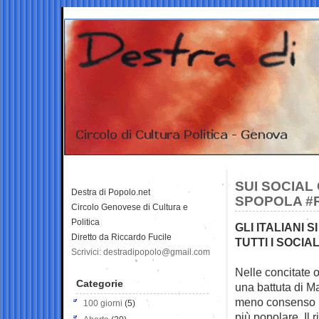
SUI SOCIAL
Destra di Popolo.net
SPOPOLA #
Circolo Genovese di Cultura e
Politica
GLI ITALIANI 
Diretto da Riccardo Fucile
TUTTI I SOCIA
Scrivici: destradipopolo@gmail.com
Nelle concitate o
Categorie
una battuta di 
meno consenso in
100 giorni
(5)
più popolare. Il 