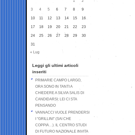
1
2
3
4
5
6
7
8
9
10
11
12
13
14
15
16
17
18
19
20
21
22
23
24
25
26
27
28
29
30
31
« Lug
Leggi gli ultimi articoli
inseriti
PRIMARIE CAMPO LARGO,
ORA SONO IN TANTI A
CHIEDERE A SILVIA SALIS DI
CANDIDARSI: LEI CI STA
PENSANDO
VANNACCI VUOLE PRENDERSI
I “GRILLINI” (SAI CHE
COPPIA…). IL CENTRO STUDI
DI FUTURO NAZIONALE INVITA