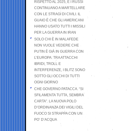
RISPETTO AL 2025, E I RUSSI
CONTINUANO A MARTELLARE
CON LE STRAGI DI CIVILI. IL
GUAIO È CHE GLI AMERICANI
HANNO USATO TUTTI I MISSILI
PER LA GUERRA IN IRAN
SOLO CHI È IN MALAFEDE
NON VUOLE VEDERE CHE
PUTIN È GIÀ IN GUERRA CON
L’EUROPA: TRA ATTACCHI
IBRIDI, TROLL E
INTERFERENZE, I BLITZ SONO
SOTTO GLI OCCHI DI TUTTI
OGNI GIORNO
CHE GOVERNO PATACCA. “SI
SFILAMENTA TUTTA, SEMBRA
CARTA”. LA NUOVA POLO
D’ORDINANZA DEI VIGILI DEL
FUOCO SI STRAPPA CON UN
PO’ D’ACQUA