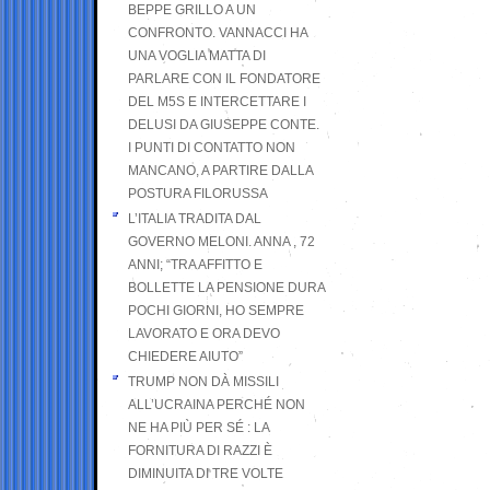
BEPPE GRILLO A UN
CONFRONTO. VANNACCI HA
UNA VOGLIA MATTA DI
PARLARE CON IL FONDATORE
DEL M5S E INTERCETTARE I
DELUSI DA GIUSEPPE CONTE.
I PUNTI DI CONTATTO NON
MANCANO, A PARTIRE DALLA
POSTURA FILORUSSA
L’ITALIA TRADITA DAL
GOVERNO MELONI. ANNA , 72
ANNI; “TRA AFFITTO E
BOLLETTE LA PENSIONE DURA
POCHI GIORNI, HO SEMPRE
LAVORATO E ORA DEVO
CHIEDERE AIUTO”
TRUMP NON DÀ MISSILI
ALL’UCRAINA PERCHÉ NON
NE HA PIÙ PER SÉ : LA
FORNITURA DI RAZZI È
DIMINUITA DI TRE VOLTE