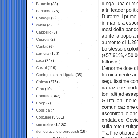
lunga luna di mie
Brunetta
(83)
altri leader politic
Burlando
(26)
Durante il primo
Camogli
(2)
in maniera espon
canile
(4)
mesi della pande
Cappello
(8)
aprile la popola
Caprotti
(2)
aumento di 1.297
Caritas
(6)
Lo stesso exploit
carovita
(170)
(+57,91%, 450.00
casa
(247)
follower).
L’enorme dote di
Casini
(119)
tecnicamente anch
Centrodestra in Liguria
(35)
seguitissime co
Chiesa
(276)
narrazione moder
Cina
(10)
toni alti ed esasp
Comune
(342)
Gli italiani, ne
Coop
(7)
comunicazione c
Cossiga
(7)
riscontrabile anc
Costume
(5.581)
ondata del Covid
criminalità
(1.402)
sulla rete risult
democratici e progressisti
(19)
Tra fine ottobre