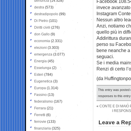
denuncia
(14.528)
Facebook 108.548
invece avanzato 
destra
(573)
Instagram Conte 
destradipopolo
(99)
Nessun altro lea
Di Pietro
(101)
Anzi, notiamo ch
Diritti civili
(276)
quello più in dif
don Gallo
(9)
Addirittura dura
economia
(2.331)
perso su Facebo
elezioni
(3.303)
bene neanche a S
emergenza
(3.077)
seguaci.
Energia
(45)
Se i media mains
Esselunga
(2)
Renzi di certo l’
Esteri
(784)
(da Huffingtonpo
Eugenetica
(3)
Europa
(1.314)
This entry was posted o
Fassino
(13)
responses to this entr
federalismo
(167)
«
CONTE E DI MAIO 
Ferrara
(21)
I RESPONS
Ferretti
(6)
Leave a Rep
ferrovie
(133)
finanziaria
(325)