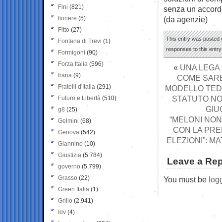
Fini
(821)
senza un accordo 
fioriere
(5)
(da agenzie)
Fitto
(27)
This entry was posted o
Fontana di Trevi
(1)
responses to this entr
Formigoni
(90)
Forza Italia
(596)
«
UNA LEGA
frana
(9)
COME SARE
Fratelli d'Italia
(291)
MODELLO TEDE
STATUTO NO
Futuro e Libertà
(510)
GIU
g8
(25)
“MELONI NON
Gelmini
(68)
CON LA PRE
Genova
(542)
ELEZIONI”: M
Giannino
(10)
Giustizia
(5.784)
Leave a Rep
governo
(5.799)
Grasso
(22)
You must be
log
Green Italia
(1)
Grillo
(2.941)
Idv
(4)