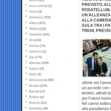
Aborto
(20)
PREVISTO, AL
Acca Larentia
(2)
ROSATELLUM, 
Alcool
(3)
UN’ALLEANZA 
Alemanno
(150)
ALLA CAMERA 
Alfano
(315)
AULA TRA I P
Alitalia
(123)
TRENI, PREVI
Ambiente
(341)
AN
(210)
Animali
(74)
Arancioni
(2)
arte
(175)
Attentato
(329)
Auguri
(13)
Batini
(3)
Berlusconi
(4.295)
ultime ore hanno 
Bersani
(234)
un accordo con i
Biasotti
(12)
territori, attirat
Boldrini
(4)
per Futuro nazio
Bossi
(1.221)
Né vanno sottova
alla presidenza 
Brambilla
(38)