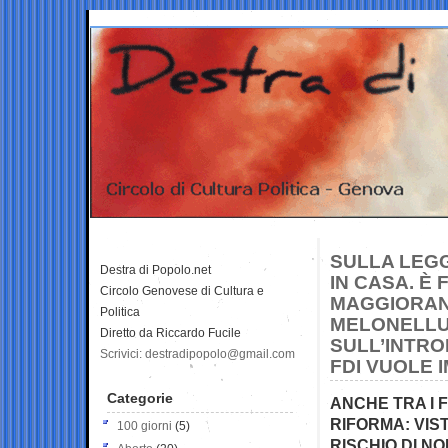
SULLA LEGG
Destra di Popolo.net
IN CASA. È
Circolo Genovese di Cultura e
MAGGIORAN
Politica
MELONELLUM
Diretto da Riccardo Fucile
SULL’INTRO
Scrivici: destradipopolo@gmail.com
FDI VUOLE 
Categorie
ANCHE TRA I 
RIFORMA: VIS
100 giorni
(5)
RISCHIO DI N