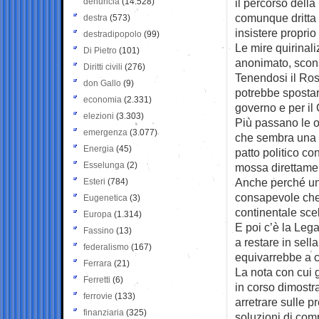
denuncia
(14.528)
il percorso dell
comunque dritta s
destra
(573)
insistere proprio 
destradipopolo
(99)
Le mire quirinal
Di Pietro
(101)
anonimato, scons
Diritti civili
(276)
Tenendosi il Rosa
don Gallo
(9)
potrebbe spostar
economia
(2.331)
governo e per il
elezioni
(3.303)
Più passano le or
emergenza
(3.077)
che sembra una c
Energia
(45)
patto politico c
Esselunga
(2)
mossa direttamen
Anche perché un
Esteri
(784)
consapevole che 
Eugenetica
(3)
continentale scel
Europa
(1.314)
E poi c’è la Leg
Fassino
(13)
a restare in sella
federalismo
(167)
equivarrebbe a co
Ferrara
(21)
La nota con cui 
Ferretti
(6)
in corso dimostr
ferrovie
(133)
arretrare sulle pr
finanziaria
(325)
soluzioni di comp