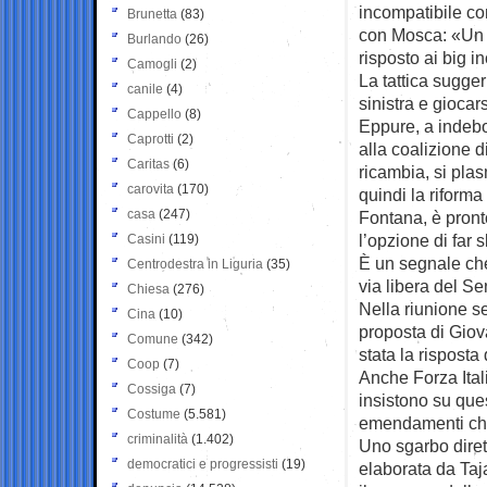
incompatibile con
Brunetta
(83)
con Mosca: «Un p
Burlando
(26)
risposto ai big in
Camogli
(2)
La tattica sugge
canile
(4)
sinistra e giocars
Cappello
(8)
Eppure, a indebo
Caprotti
(2)
alla coalizione 
Caritas
(6)
ricambia, si plas
carovita
(170)
quindi la riforma
casa
(247)
Fontana, è pront
l’opzione di far s
Casini
(119)
È un segnale ch
Centrodestra in Liguria
(35)
via libera del Se
Chiesa
(276)
Nella riunione se
Cina
(10)
proposta di Giova
Comune
(342)
stata la risposta
Coop
(7)
Anche Forza Ital
Cossiga
(7)
insistono su que
Costume
(5.581)
emendamenti che 
criminalità
(1.402)
Uno sgarbo diret
democratici e progressisti
(19)
elaborata da Taja