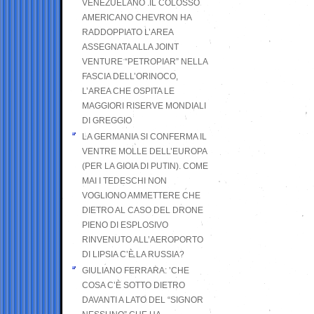
VENEZUELANO .IL COLOSSO
AMERICANO CHEVRON HA
RADDOPPIATO L’AREA
ASSEGNATA ALLA JOINT
VENTURE “PETROPIAR” NELLA
FASCIA DELL’ORINOCO,
L’AREA CHE OSPITA LE
MAGGIORI RISERVE MONDIALI
DI GREGGIO
LA GERMANIA SI CONFERMA IL
VENTRE MOLLE DELL’EUROPA
(PER LA GIOIA DI PUTIN). COME
MAI I TEDESCHI NON
VOGLIONO AMMETTERE CHE
DIETRO AL CASO DEL DRONE
PIENO DI ESPLOSIVO
RINVENUTO ALL’AEROPORTO
DI LIPSIA C’È LA RUSSIA?
GIULIANO FERRARA: ’CHE
COSA C’È SOTTO DIETRO
DAVANTI A LATO DEL “SIGNOR