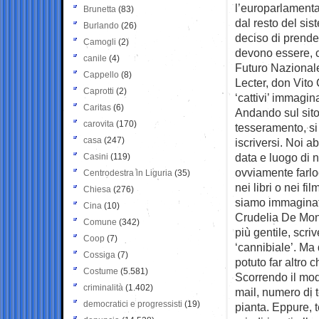
l’europarlamenta
Brunetta
(83)
dal resto del si
Burlando
(26)
deciso di prenderl
Camogli
(2)
devono essere, c
canile
(4)
Futuro Nazionale 
Cappello
(8)
Lecter, don Vito
Caprotti
(2)
‘cattivi’ immagin
Caritas
(6)
Andando sul sito
carovita
(170)
tesseramento, si 
casa
(247)
iscriversi. Noi a
data e luogo di n
Casini
(119)
ovviamente farlo
Centrodestra in Liguria
(35)
nei libri o nei fi
Chiesa
(276)
siamo immaginate
Cina
(10)
Crudelia De Mon 
Comune
(342)
più gentile, scriv
Coop
(7)
‘cannibiale’. Ma
Cossiga
(7)
potuto far altro 
Costume
(5.581)
Scorrendo il modu
criminalità
(1.402)
mail, numero di t
democratici e progressisti
(19)
pianta. Eppure, 