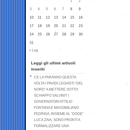
1
2
3
4
5
6
7
8
9
10
11
12
13
14
15
16
17
18
19
20
21
22
23
24
25
26
27
28
29
30
31
« Lug
Leggi gli ultimi articoli
inseriti
CE LA FARANNO QUESTA
VOLTA I PAVIDI LEGHISTI “DEL
NORD” A METTERE SOTTO
SCHIAFFO SALVINI? I
GOVERNATORI ATTILIO
FONTANA E MASSIMILIANO
FEDRIGA, INSIEME AL “DOGE”
LUCA ZAIA, SONO PRONTI A
FORMALIZZARE UNA