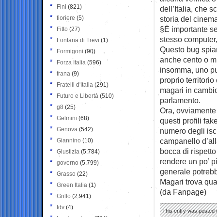
Fini
(821)
dell’Italia, che 
fioriere
(5)
storia del cinem
§È importante se
Fitto
(27)
stesso computer, l
Fontana di Trevi
(1)
Questo bug spian
Formigoni
(90)
anche cento o mi
Forza Italia
(596)
insomma, uno può
frana
(9)
proprio territori
Fratelli d'Italia
(291)
magari in cambio
Futuro e Libertà
(510)
parlamento.
g8
(25)
Ora, ovviamente 
Gelmini
(68)
questi profili fak
Genova
(542)
numero degli isc
campanello d’all
Giannino
(10)
bocca di rispetto 
Giustizia
(5.784)
rendere un po’ pi
governo
(5.799)
generale potrebbe
Grasso
(22)
Magari trova qual
Green Italia
(1)
(da Fanpage)
Grillo
(2.941)
Idv
(4)
This entry was posted o