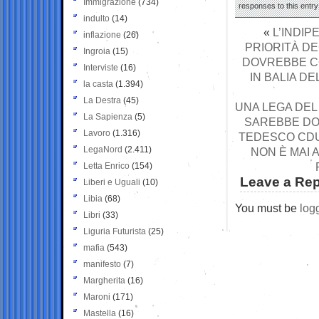
Immigrazione
(734)
responses to this entr
indulto
(14)
«
L’INDIP
inflazione
(26)
PRIORITÀ DE
Ingroia
(15)
DOVREBBE C
Interviste
(16)
IN BALIA D
la casta
(1.394)
La Destra
(45)
UNA LEGA DEL
La Sapienza
(5)
SAREBBE DO
Lavoro
(1.316)
TEDESCO CDU
LegaNord
(2.411)
NON È MAI 
Letta Enrico
(154)
Leave a Rep
Liberi e Uguali
(10)
Libia
(68)
You must be
log
Libri
(33)
Liguria Futurista
(25)
mafia
(543)
manifesto
(7)
Margherita
(16)
Maroni
(171)
Mastella
(16)