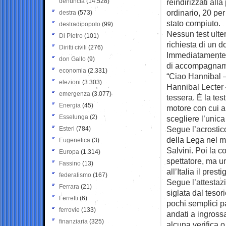
denuncia
(14.528)
reindirizzati all
ordinario, 20 pe
destra
(573)
stato compiuto.
destradipopolo
(99)
Nessun test ulte
Di Pietro
(101)
richiesta di un d
Diritti civili
(276)
Immediatamente, 
don Gallo
(9)
di accompagnamen
economia
(2.331)
“Ciao Hannibal –
elezioni
(3.303)
Hannibal Lecter –
emergenza
(3.077)
tessera. È la tes
Energia
(45)
motore con cui ap
Esselunga
(2)
scegliere l’unica
Segue l’acrostico
Esteri
(784)
della Lega nel me
Eugenetica
(3)
Salvini. Poi la 
Europa
(1.314)
spettatore, ma u
Fassino
(13)
all’Italia il prest
federalismo
(167)
Segue l’attestaz
Ferrara
(21)
siglata dal tesor
Ferretti
(6)
pochi semplici p
ferrovie
(133)
andati a ingrossar
finanziaria
(325)
alcuna verifica o