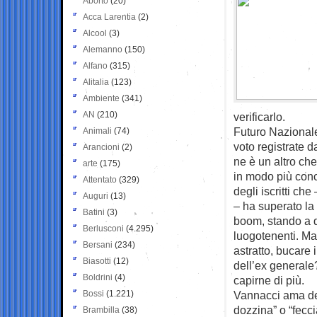
Aborto
(20)
Acca Larentia
(2)
Alcool
(3)
Alemanno
(150)
Alfano
(315)
Alitalia
(123)
Ambiente
(341)
AN
(210)
verificarlo.
Futuro Nazionale
Animali
(74)
voto registrate d
Arancioni
(2)
ne è un altro che
arte
(175)
in modo più con
Attentato
(329)
degli iscritti c
Auguri
(13)
– ha superato la
Batini
(3)
boom, stando a q
Berlusconi
(4.295)
luogotenenti. Ma
Bersani
(234)
astratto, bucare 
Biasotti
(12)
dell’ex generale
Boldrini
(4)
capirne di più.
Bossi
(1.221)
Vannacci ama def
dozzina” o “fecc
Brambilla
(38)