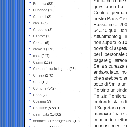
Abbiamo come sem
Brunetta
(83)
quest’anno, ha f
Burlando
(26)
Centri di permane
Camogli
(2)
nostro Paese” e
canile
(4)
Passiamo al 2007,
Cappello
(8)
54.140 quelli fer
Attualmente gli i
Caprotti
(2)
non supera le 100
Caritas
(6)
trovarli: ci asp
carovita
(170)
per il personale 
casa
(247)
pagare gli straor
Casini
(119)
Se la sicurezza 
Centrodestra in Liguria
(35)
andava fatto. Inv
Chiesa
(276)
che sarebbero se
Cina
(10)
sotto di 9mila uni
Comune
(342)
Persino un sinda
Coop
(7)
Polizia Penitenz
profondo stato d
Cossiga
(7)
Il Segretario gen
Costume
(5.581)
manovra finanzia
criminalità
(1.402)
in periodo eletto
democratici e progressisti
(19)
riconoscimenti sp