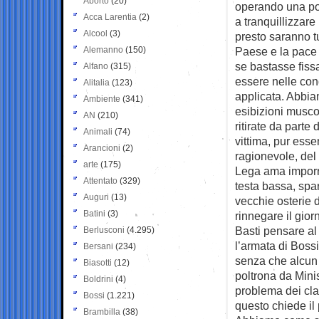
Aborto
(20)
operando una pol
Acca Larentia
(2)
a tranquillizzare i
Alcool
(3)
presto saranno tu
Alemanno
(150)
Paese e la pace
se bastasse fiss
Alfano
(315)
essere nelle con
Alitalia
(123)
applicata. Abbiam
Ambiente
(341)
esibizioni musco
AN
(210)
ritirate da parte 
Animali
(74)
vittima, pur ess
Arancioni
(2)
ragionevole, del
arte
(175)
Lega ama imporr
Attentato
(329)
testa bassa, spa
Auguri
(13)
vecchie osterie d
Batini
(3)
rinnegare il gio
Basti pensare al
Berlusconi
(4.295)
l’armata di Bossi
Bersani
(234)
senza che alcun 
Biasotti
(12)
poltrona da Mini
Boldrini
(4)
problema dei clan
Bossi
(1.221)
questo chiede il 
Brambilla
(38)