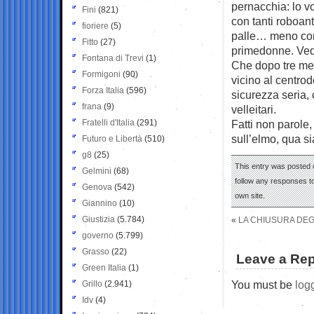
pernacchia: lo vo
Fini
(821)
con tanti roboan
fioriere
(5)
palle… meno conf
Fitto
(27)
primedonne. Vedr
Fontana di Trevi
(1)
Che dopo tre mes
Formigoni
(90)
vicino al centrod
Forza Italia
(596)
sicurezza seria,
frana
(9)
velleitari.
Fratelli d'Italia
(291)
Fatti non parole,
sull’elmo, qua si
Futuro e Libertà
(510)
g8
(25)
This entry was posted o
Gelmini
(68)
follow any responses to
Genova
(542)
own site.
Giannino
(10)
Giustizia
(5.784)
«
LA CHIUSURA DEGL
governo
(5.799)
Grasso
(22)
Leave a Rep
Green Italia
(1)
You must be
log
Grillo
(2.941)
Idv
(4)