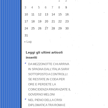
1
2
3
4
5
6
7
8
9
10
11
12
13
14
15
16
17
18
19
20
21
22
23
24
25
26
27
28
29
30
31
« Lug
Leggi gli ultimi articoli
inseriti
DA MEZZONOTTE CHI ARRIVA
IN SPAGNA DALL’ITALIA SARA’
SOTTOPOSTO A CONTROLLI:
SE RESTATE IN CODA PER
ORE E PERDETE LA
COINCIDENZA RINGRAZIATE IL
GOVERNO MELONI
NEL PIENO DELLA CRISI
DIPLOMATICA TRA ROMA E