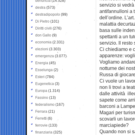
denuncia
(14.528)
servizio si vedr
destra
(573)
antifannulloni a 
destradipopolo
(99)
dell’ordine. L’ar
Di Pietro
(101)
malattia decurtaz
Diritti civili
(276)
basa sulle indenni
don Gallo
(9)
spettanti a un tu
economia
(2.331)
servizio. Il rest
Ci chiediamo e c
elezioni
(3.303)
apparenze: vogli
emergenza
(3.077)
Vogliamo andare 
Energia
(45)
notturne dei nost
Esselunga
(2)
Russa di giocare
Esteri
(784)
Ci vuole un lavor
Eugenetica
(3)
non li trovi a te
Europa
(1.314)
dalle attività il
Fassino
(13)
sapete come arriv
federalismo
(167)
barconi a Lamped
Ferrara
(21)
Magari per turism
scovarli un lavoro
Ferretti
(6)
marciapiede?
ferrovie
(133)
Quando non si sa
finanziaria
(325)