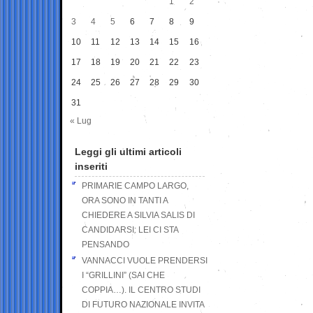
1
2
3
4
5
6
7
8
9
10
11
12
13
14
15
16
17
18
19
20
21
22
23
24
25
26
27
28
29
30
31
« Lug
Leggi gli ultimi articoli
inseriti
PRIMARIE CAMPO LARGO,
ORA SONO IN TANTI A
CHIEDERE A SILVIA SALIS DI
CANDIDARSI: LEI CI STA
PENSANDO
VANNACCI VUOLE PRENDERSI
I “GRILLINI” (SAI CHE
COPPIA…). IL CENTRO STUDI
DI FUTURO NAZIONALE INVITA