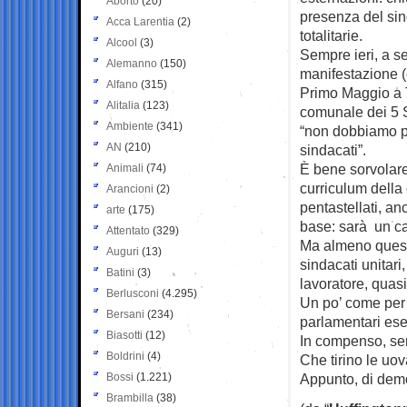
Aborto
(20)
presenza del sin
Acca Larentia
(2)
totalitarie.
Alcool
(3)
Sempre ieri, a se
Alemanno
(150)
manifestazione (e
Alfano
(315)
Primo Maggio a T
Alitalia
(123)
comunale dei 5 S
Ambiente
(341)
“non dobbiamo p
AN
(210)
sindacati”.
È bene sorvolare 
Animali
(74)
curriculum della 
Arancioni
(2)
pentastellati, an
arte
(175)
base: sarà un c
Attentato
(329)
Ma almeno questo
Auguri
(13)
sindacati unitari
Batini
(3)
lavoratore, quasi
Berlusconi
(4.295)
Un po’ come per 
Bersani
(234)
parlamentari ese
Biasotti
(12)
In compenso, sent
Boldrini
(4)
Che tirino le uov
Bossi
(1.221)
Appunto, di demo
Brambilla
(38)