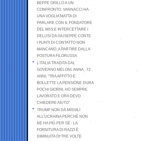
BEPPE GRILLO A UN
CONFRONTO. VANNACCI HA
UNA VOGLIA MATTA DI
PARLARE CON IL FONDATORE
DEL M5S E INTERCETTARE I
DELUSI DA GIUSEPPE CONTE.
I PUNTI DI CONTATTO NON
MANCANO, A PARTIRE DALLA
POSTURA FILORUSSA
L’ITALIA TRADITA DAL
GOVERNO MELONI. ANNA , 72
ANNI; “TRA AFFITTO E
BOLLETTE LA PENSIONE DURA
POCHI GIORNI, HO SEMPRE
LAVORATO E ORA DEVO
CHIEDERE AIUTO”
TRUMP NON DÀ MISSILI
ALL’UCRAINA PERCHÉ NON
NE HA PIÙ PER SÉ : LA
FORNITURA DI RAZZI È
DIMINUITA DI TRE VOLTE