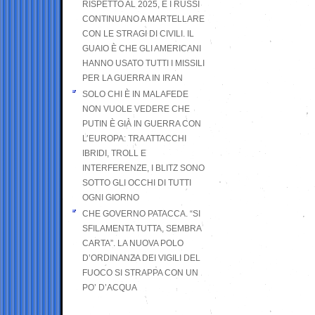
RISPETTO AL 2025, E I RUSSI
CONTINUANO A MARTELLARE
CON LE STRAGI DI CIVILI. IL
GUAIO È CHE GLI AMERICANI
HANNO USATO TUTTI I MISSILI
PER LA GUERRA IN IRAN
SOLO CHI È IN MALAFEDE
NON VUOLE VEDERE CHE
PUTIN È GIÀ IN GUERRA CON
L’EUROPA: TRA ATTACCHI
IBRIDI, TROLL E
INTERFERENZE, I BLITZ SONO
SOTTO GLI OCCHI DI TUTTI
OGNI GIORNO
CHE GOVERNO PATACCA. “SI
SFILAMENTA TUTTA, SEMBRA
CARTA”. LA NUOVA POLO
D’ORDINANZA DEI VIGILI DEL
FUOCO SI STRAPPA CON UN
PO’ D’ACQUA