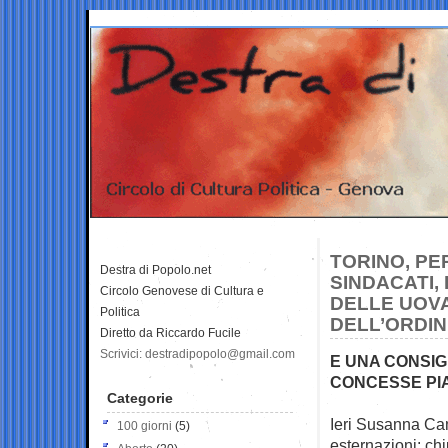
TORINO, PER
Destra di Popolo.net
SINDACATI,
Circolo Genovese di Cultura e
DELLE UOV
Politica
DELL’ORDI
Diretto da Riccardo Fucile
Scrivici: destradipopolo@gmail.com
E UNA CONSIG
CONCESSE PIA
Categorie
Ieri Susanna Cam
100 giorni
(5)
esternazioni: c