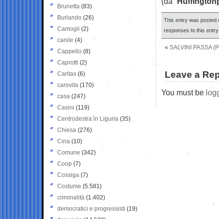
(da “
Huffington
Brunetta
(83)
Burlando
(26)
This entry was posted 
Camogli
(2)
responses to this entr
canile
(4)
«
SALVINI PASSA (
Cappello
(8)
Caprotti
(2)
Leave a Rep
Caritas
(6)
carovita
(170)
You must be
log
casa
(247)
Casini
(119)
Centrodestra in Liguria
(35)
Chiesa
(276)
Cina
(10)
Comune
(342)
Coop
(7)
Cossiga
(7)
Costume
(5.581)
criminalità
(1.402)
democratici e progressisti
(19)