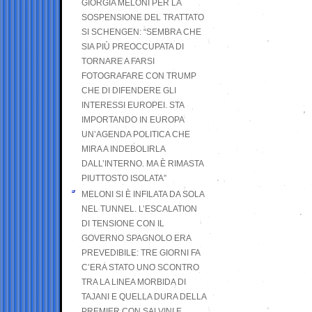
GIORGIA MELONI PER LA
SOSPENSIONE DEL TRATTATO
SI SCHENGEN: “SEMBRA CHE
SIA PIÙ PREOCCUPATA DI
TORNARE A FARSI
FOTOGRAFARE CON TRUMP
CHE DI DIFENDERE GLI
INTERESSI EUROPEI. STA
IMPORTANDO IN EUROPA
UN’AGENDA POLITICA CHE
MIRA A INDEBOLIRLA
DALL’INTERNO. MA È RIMASTA
PIUTTOSTO ISOLATA”
MELONI SI È INFILATA DA SOLA
NEL TUNNEL. L’ESCALATION
DI TENSIONE CON IL
GOVERNO SPAGNOLO ERA
PREVEDIBILE: TRE GIORNI FA
C’ERA STATO UNO SCONTRO
TRA LA LINEA MORBIDA DI
TAJANI E QUELLA DURA DELLA
PREMIER CON SALVINI E