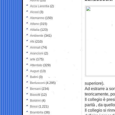
Aborto
(20)
Acca Larentia
(2)
Alcool
(3)
Alemanno
(150)
Alfano
(315)
Alitalia
(123)
Ambiente
(341)
AN
(210)
Animali
(74)
Arancioni
(2)
arte
(175)
Attentato
(329)
Auguri
(13)
Batini
(3)
superiore).
Berlusconi
(4.295)
Ad estrarre a sor
Bersani
(234)
teoricamente, po
Biasotti
(12)
Il collegio è pre
Boldrini
(4)
parità , da quell
Bossi
(1.221)
Il collegio si r
Brambilla
(38)