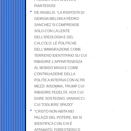
PIANTEDOSI
DE ANGELIS: “LA RISPOSTA DI
GIORGIA MELONI A PEDRO
SANCHEZ SI COMPRENDE
SOLO CON LA LENTE
DELL’IDEOLOGIA E DEL
CALCOLO: LE POLITICHE
DELL’IMMIGRAZIONE COME
TERRENO IDENTITARIO SU CUI
RIBADIRE L’APPARTENENZA
AL MONDO MAGA E COME
CONTINUAZIONE DELLA
POLITICA INTERNA CON ALTRI
MEZZI. INSOMMA, TRUMP CUI
RIBADIRE FEDELTÀ, VOX CUI
DARE SOSTEGNO, VANNACCI
CUI TOGLIERE SPAZIO”
“CRISTO NON ABITA NEI
PALAZZI DEL POTERE, MA SI
IDENTIFICA CON CHI È
AFFAMATO, FORESTIERO O