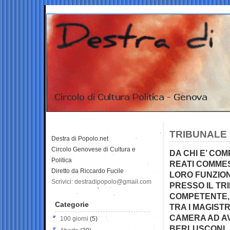
TRIBUNALE 
Destra di Popolo.net
Circolo Genovese di Cultura e
DA CHI E’ CO
Politica
REATI COMMES
Diretto da Riccardo Fucile
LORO FUNZIONI
Scrivici: destradipopolo@gmail.com
PRESSO IL T
COMPETENTE, 
Categorie
TRA I MAGIST
CAMERA AD AV
100 giorni
(5)
BERLUSCONI