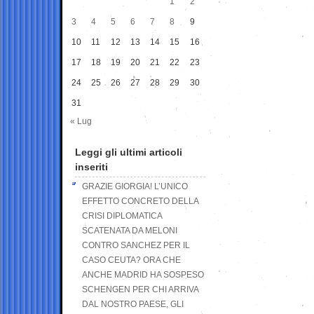
1
2
3
4
5
6
7
8
9
10
11
12
13
14
15
16
17
18
19
20
21
22
23
24
25
26
27
28
29
30
31
« Lug
Leggi gli ultimi articoli
inseriti
GRAZIE GIORGIA! L’UNICO
EFFETTO CONCRETO DELLA
CRISI DIPLOMATICA
SCATENATA DA MELONI
CONTRO SANCHEZ PER IL
CASO CEUTA? ORA CHE
ANCHE MADRID HA SOSPESO
SCHENGEN PER CHI ARRIVA
DAL NOSTRO PAESE, GLI