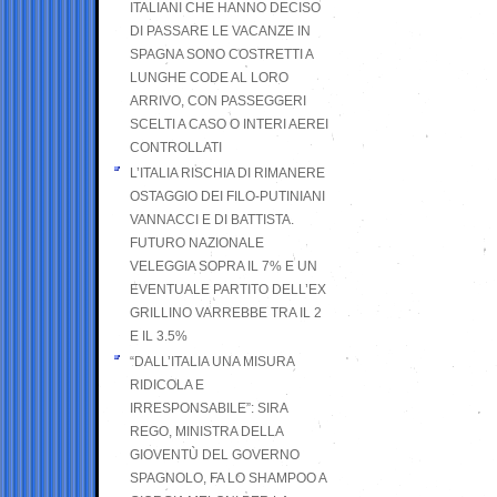
ITALIANI CHE HANNO DECISO
DI PASSARE LE VACANZE IN
SPAGNA SONO COSTRETTI A
LUNGHE CODE AL LORO
ARRIVO, CON PASSEGGERI
SCELTI A CASO O INTERI AEREI
CONTROLLATI
L’ITALIA RISCHIA DI RIMANERE
OSTAGGIO DEI FILO-PUTINIANI
VANNACCI E DI BATTISTA.
FUTURO NAZIONALE
VELEGGIA SOPRA IL 7% E UN
EVENTUALE PARTITO DELL’EX
GRILLINO VARREBBE TRA IL 2
E IL 3.5%
“DALL’ITALIA UNA MISURA
RIDICOLA E
IRRESPONSABILE”: SIRA
REGO, MINISTRA DELLA
GIOVENTÙ DEL GOVERNO
SPAGNOLO, FA LO SHAMPOO A