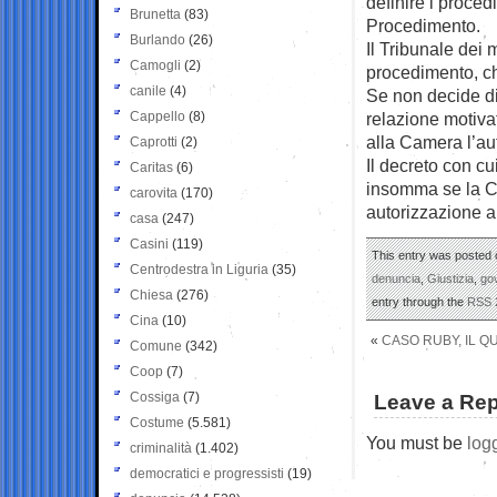
definire i proced
Brunetta
(83)
Procedimento.
Burlando
(26)
Il Tribunale dei 
Camogli
(2)
procedimento, che
canile
(4)
Se non decide di 
Cappello
(8)
relazione motiva
alla Camera l’au
Caprotti
(2)
Il decreto con c
Caritas
(6)
insomma se la Ca
carovita
(170)
autorizzazione a
casa
(247)
Casini
(119)
This entry was posted 
Centrodestra in Liguria
(35)
denuncia
,
Giustizia
,
go
Chiesa
(276)
entry through the
RSS 
Cina
(10)
«
CASO RUBY, IL Q
Comune
(342)
Coop
(7)
Cossiga
(7)
Leave a Rep
Costume
(5.581)
You must be
log
criminalità
(1.402)
democratici e progressisti
(19)