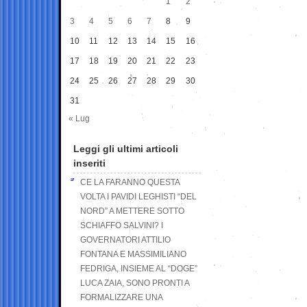
1
2
3
4
5
6
7
8
9
10
11
12
13
14
15
16
17
18
19
20
21
22
23
24
25
26
27
28
29
30
31
« Lug
Leggi gli ultimi articoli
inseriti
CE LA FARANNO QUESTA
VOLTA I PAVIDI LEGHISTI “DEL
NORD” A METTERE SOTTO
SCHIAFFO SALVINI? I
GOVERNATORI ATTILIO
FONTANA E MASSIMILIANO
FEDRIGA, INSIEME AL “DOGE”
LUCA ZAIA, SONO PRONTI A
FORMALIZZARE UNA