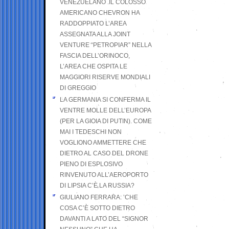
VENEZUELANO .IL COLOSSO
AMERICANO CHEVRON HA
RADDOPPIATO L’AREA
ASSEGNATA ALLA JOINT
VENTURE “PETROPIAR” NELLA
FASCIA DELL’ORINOCO,
L’AREA CHE OSPITA LE
MAGGIORI RISERVE MONDIALI
DI GREGGIO
LA GERMANIA SI CONFERMA IL
VENTRE MOLLE DELL’EUROPA
(PER LA GIOIA DI PUTIN). COME
MAI I TEDESCHI NON
VOGLIONO AMMETTERE CHE
DIETRO AL CASO DEL DRONE
PIENO DI ESPLOSIVO
RINVENUTO ALL’AEROPORTO
DI LIPSIA C’È LA RUSSIA?
GIULIANO FERRARA: ’CHE
COSA C’È SOTTO DIETRO
DAVANTI A LATO DEL “SIGNOR