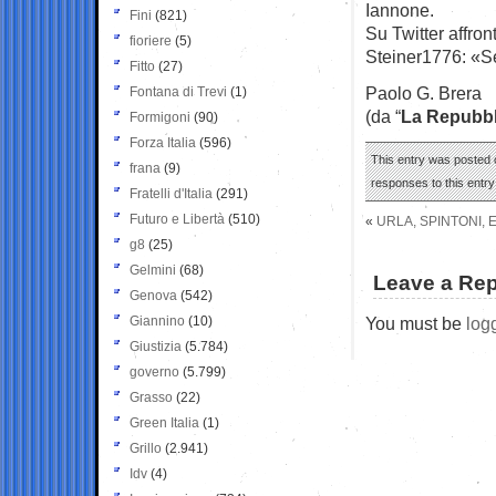
Iannone.
Fini
(821)
Su Twitter affro
fioriere
(5)
Steiner1776: «Se
Fitto
(27)
Paolo G. Brera
Fontana di Trevi
(1)
(da “
La Repubbl
Formigoni
(90)
Forza Italia
(596)
This entry was posted 
frana
(9)
responses to this entr
Fratelli d'Italia
(291)
Futuro e Libertà
(510)
«
URLA, SPINTONI, 
g8
(25)
Gelmini
(68)
Leave a Rep
Genova
(542)
Giannino
(10)
You must be
log
Giustizia
(5.784)
governo
(5.799)
Grasso
(22)
Green Italia
(1)
Grillo
(2.941)
Idv
(4)