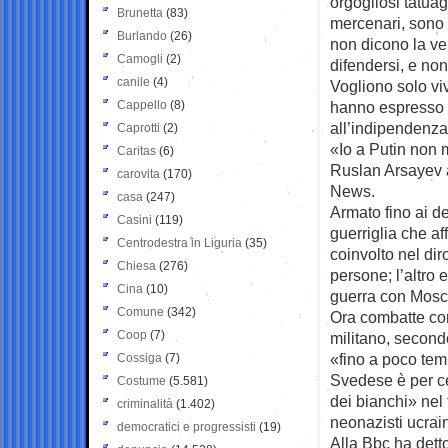
orgogliosi tatuag
Brunetta
(83)
mercenari, sono 
Burlando
(26)
non dicono la ve
Camogli
(2)
difendersi, e non
canile
(4)
Vogliono solo vi
Cappello
(8)
hanno espresso c
all’indipendenza
Caprotti
(2)
«Io a Putin non m
Caritas
(6)
Ruslan Arsayev a
carovita
(170)
News.
casa
(247)
Armato fino ai de
Casini
(119)
guerriglia che aff
Centrodestra in Liguria
(35)
coinvolto nel dir
Chiesa
(276)
persone; l’altro 
Cina
(10)
guerra con Mosc
Comune
(342)
Ora combatte cont
Coop
(7)
militano, secondo
«fino a poco tem
Cossiga
(7)
Svedese è per ce
Costume
(5.581)
dei bianchi» nel
criminalità
(1.402)
neonazisti ucrain
democratici e progressisti
(19)
Alla Bbc ha dett