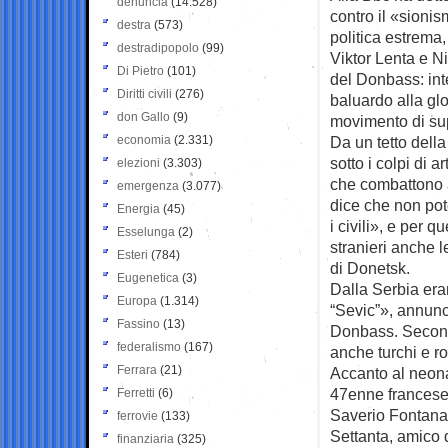
denuncia
(14.528)
contro il «sioni
destra
(573)
politica estrema,
destradipopolo
(99)
Viktor Lenta e Nik
Di Pietro
(101)
del Donbass: int
Diritti civili
(276)
baluardo alla gl
don Gallo
(9)
movimento di su
economia
(2.331)
Da un tetto dell
sotto i colpi di a
elezioni
(3.303)
che combattono a
emergenza
(3.077)
dice che non po
Energia
(45)
i civili», e per 
Esselunga
(2)
stranieri anche l
Esteri
(784)
di Donetsk.
Eugenetica
(3)
Dalla Serbia eran
Europa
(1.314)
“Sevic”», annunci
Fassino
(13)
Donbass. Secondo
federalismo
(167)
anche turchi e r
Ferrara
(21)
Accanto al neona
47enne francese
Ferretti
(6)
Saverio Fontana, 
ferrovie
(133)
Settanta, amico 
finanziaria
(325)