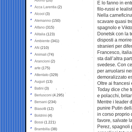
Aborto
(20)
E lo fanno in ent
Acca Larentia
(2)
filo-russi e lealist
Alcool
(3)
Nella carneficina
Alemanno
(150)
scavare quasi tr
spagnolo e Vikto
Alfano
(315)
Donetsk con la t
Alitalia
(123)
disposti a morir
Ambiente
(341)
stranieri per di
AN
(210)
Francesco, itali
Animali
(74)
sta dall’altra par
Arancioni
(2)
svedese. Con cen
arte
(175)
per arruolarsi nei
Attentato
(329)
demoralizzato es
Auguri
(13)
Oltre ai francesi
Batini
(3)
Today dice che tr
e polacchi, brita
Berlusconi
(4.295)
Mentre i leader 
Bersani
(234)
punire Putin dell
Biasotti
(12)
in corso proprio 
Boldrini
(4)
favore, salvate 
Bossi
(1.221)
Perez, spagnoli 
Brambilla
(38)