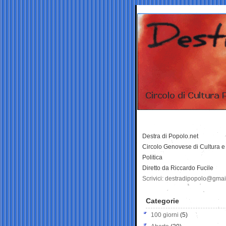
Destra di Popolo.net
Circolo Genovese di Cultura e
Politica
Diretto da Riccardo Fucile
Scrivici: destradipopolo@gma
Categorie
100 giorni
(5)