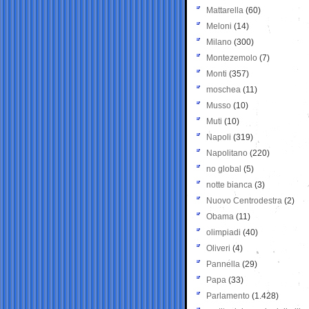
Mattarella
(60)
Meloni
(14)
Milano
(300)
Montezemolo
(7)
Monti
(357)
moschea
(11)
Musso
(10)
Muti
(10)
Napoli
(319)
Napolitano
(220)
no global
(5)
notte bianca
(3)
Nuovo Centrodestra
(2)
Obama
(11)
olimpiadi
(40)
Oliveri
(4)
Pannella
(29)
Papa
(33)
Parlamento
(1.428)