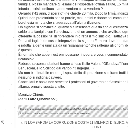
famiglia. Posso mandare gli esami dell’ospedale: ottima salute, 15 mila
Intanto la crisi continua: l’anno venturo cosa venderà ?
Gerardo (“42 anni, disperato”) ne chiede 20 mila. Dopo la firma, indiriz
Quindi non proletariato senza parole, ma uomini e donne col computer sul
borghesia minuta che si aggrappa all’ultima illusione.
Un signore si convince di quanto sia insensata questo tipo di esistenz
soldo alla famiglia con l’allucinazione di un annuncio che avvilisce ogn
offerente la possibilità di riprendere in diretta il mio suicidio. Trattativa
Prima di tagliare le casse integrazioni, la signora Fornero dovrebbe d
è ridotta la gente umiliata da un “risanamento” che rallegra gli gnomi d
è questo.
È normale che appelli estremi possano rincuorare vecchi commendatori 
ricambio?
Robuste raccomandazioni hanno chiuso il sito Vajont: “Offendeva” l’on
Berlusconi, e lo Scilipoti dai variopinti ingegni.
)
Ma non è tollerabile che negli spazi della disperazione si offrano traff
nessuno si indigna davvero.
Cancellarli e basta non serve se i professori al governo non ascoltano la
allarga, ormai disposta a tutto.
Maurizio Chierici
(da “
Il Fatto Quotidiano”
)
This entry was posted on mercoledì, Febbraio 22nd, 2012 at 05:57 and is filed under
povertà
,
radici e valori
. You c
RSS 2.0
feed. You can
leave a response
, or
trackback
from your own site.
19)
«
IN LOMBARDIA LA CORRUZIONE COSTA 11 MILIARDI DI EURO:
CONTI