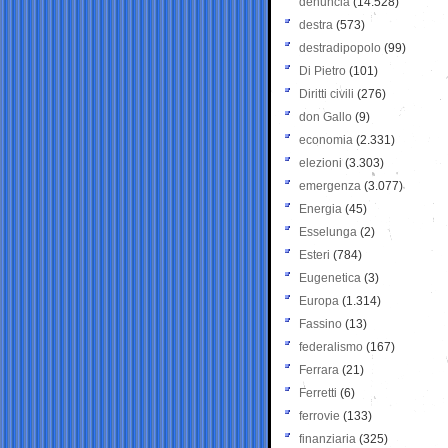
denuncia
(14.528)
destra
(573)
destradipopolo
(99)
Di Pietro
(101)
Diritti civili
(276)
don Gallo
(9)
economia
(2.331)
elezioni
(3.303)
emergenza
(3.077)
Energia
(45)
Esselunga
(2)
Esteri
(784)
Eugenetica
(3)
Europa
(1.314)
Fassino
(13)
federalismo
(167)
Ferrara
(21)
Ferretti
(6)
ferrovie
(133)
finanziaria
(325)