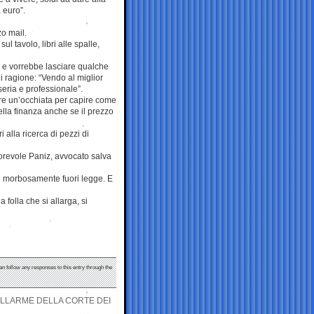
 euro”.
zo mail.
 tavolo, libri alle spalle,
a e vorrebbe lasciare qualche
i ragione: “Vendo al miglior
 seria e professionale”.
are un’occhiata per capire come
ella finanza anche se il prezzo
alla ricerca di pezzi di
orevole Paniz, avvocato salva
ici morbosamente fuori legge. E
 folla che si allarga, si
an follow any responses to this entry through the
 ALLARME DELLA CORTE DEI