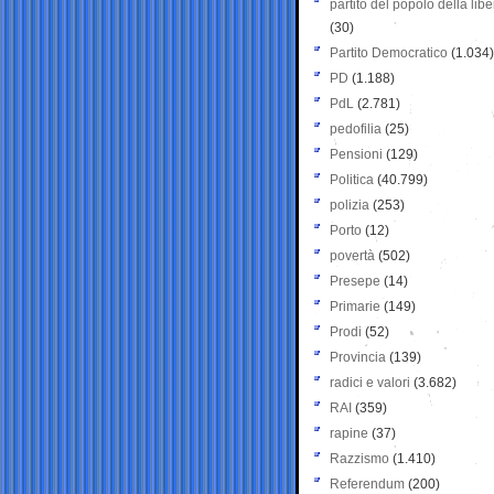
partito del popolo della libe
(30)
Partito Democratico
(1.034)
PD
(1.188)
PdL
(2.781)
pedofilia
(25)
Pensioni
(129)
Politica
(40.799)
polizia
(253)
Porto
(12)
povertà
(502)
Presepe
(14)
Primarie
(149)
Prodi
(52)
Provincia
(139)
radici e valori
(3.682)
RAI
(359)
rapine
(37)
Razzismo
(1.410)
Referendum
(200)