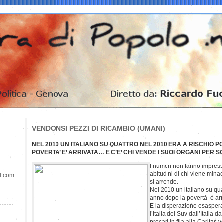
VENDONSI PEZZI DI RICAMBIO (UMANI)
NEL 2010 UN ITALIANO SU QUATTRO NEL 2010 ERA A RISCHIO 
POVERTA’ E’ ARRIVATA… E C’E’ CHI VENDE I SUOI ORGANI PER
I numeri non fanno impressi
abitudini di chi viene min
il.com
si arrende.
Nel 2010 un italiano su qua
anno dopo la povertà è arr
E la disperazione esaspera
l’Italia dei Suv dall’Italia 
precari in fila alla Caritas 