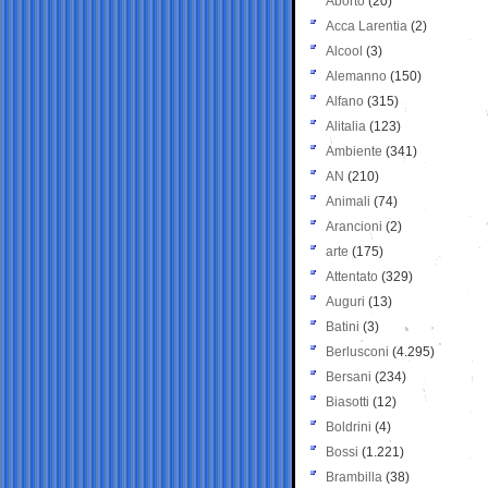
Aborto
(20)
Acca Larentia
(2)
Alcool
(3)
Alemanno
(150)
Alfano
(315)
Alitalia
(123)
Ambiente
(341)
AN
(210)
Animali
(74)
Arancioni
(2)
arte
(175)
Attentato
(329)
Auguri
(13)
Batini
(3)
Berlusconi
(4.295)
Bersani
(234)
Biasotti
(12)
Boldrini
(4)
Bossi
(1.221)
Brambilla
(38)