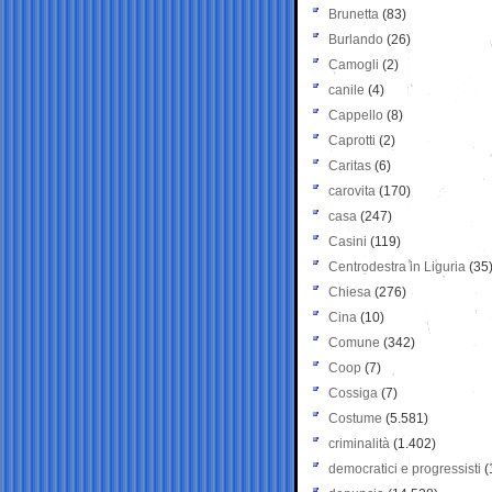
Brunetta
(83)
Burlando
(26)
Camogli
(2)
canile
(4)
Cappello
(8)
Caprotti
(2)
Caritas
(6)
carovita
(170)
casa
(247)
Casini
(119)
Centrodestra in Liguria
(35
Chiesa
(276)
Cina
(10)
Comune
(342)
Coop
(7)
Cossiga
(7)
Costume
(5.581)
criminalità
(1.402)
democratici e progressisti
(