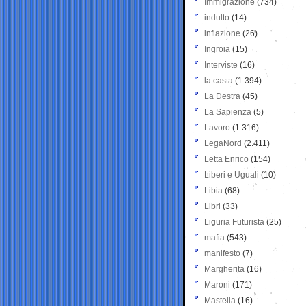
Immigrazione
(734)
indulto
(14)
inflazione
(26)
Ingroia
(15)
Interviste
(16)
la casta
(1.394)
La Destra
(45)
La Sapienza
(5)
Lavoro
(1.316)
LegaNord
(2.411)
Letta Enrico
(154)
Liberi e Uguali
(10)
Libia
(68)
Libri
(33)
Liguria Futurista
(25)
mafia
(543)
manifesto
(7)
Margherita
(16)
Maroni
(171)
Mastella
(16)