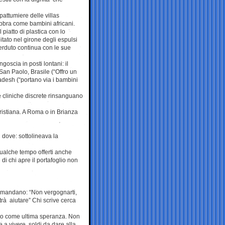
pattumiere delle villas
bbra come bambini africani.
piatto di plastica con lo
itato nel girone degli espulsi
rduto continua con le sue
goscia in posti lontani: il
 San Paolo, Brasile (“Offro un
ladesh (“portano via i bambini
le cliniche discrete rinsanguano
istiana. A Roma o in Brianza
dove: sottolineava la
qualche tempo offerti anche
di chi apre il portafoglio non
ccomandano: “Non vergognarti,
otrà aiutare” Chi scrive cerca
 sito come ultima speranza. Non
 a vivere, soldi da dare alla