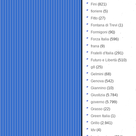
Fini
(821)
fioriere
(5)
Fitto
(27)
Fontana di Trevi
(1)
Formigoni
(90)
Forza Italia
(596)
frana
(9)
Fratelli d'Italia
(291)
Futuro e Libertà
(510)
g8
(25)
Gelmini
(68)
Genova
(542)
Giannino
(10)
Giustizia
(5.784)
governo
(5.799)
Grasso
(22)
Green Italia
(1)
Grillo
(2.941)
Idv
(4)