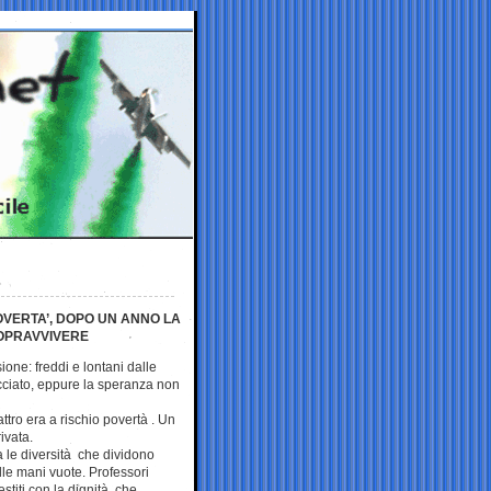
POVERTA’, DOPO UN ANNO LA
 SOPRAVVIVERE
one: freddi e lontani dalle
acciato, eppure la speranza non
ttro era a rischio povertà . Un
ivata.
 le diversità che dividono
dalle mani vuote. Professori
vestiti con la dignità che