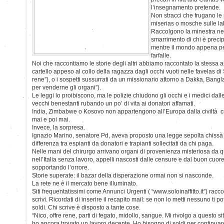
l’insegnamento pretende.
Non stracci che frugano le 
miserias o mosche sulle la
Raccolgono la minestra nel 
smarrimento di chi è precip
mentre il mondo appena pe
farfalle.
Noi che raccontiamo le storie degli altri abbiamo raccontato la stessa an
cartello appeso al collo della ragazza dagli occhi vuoti nelle favelas di
rene”), o i sospetti sussurrati da un missionario attorno a Dakka, Bang
per venderne gli organi”).
Le leggi lo proibiscono, ma le polizie chiudono gli occhi e i medici dal
vecchi benestanti rubando un po’ di vita ai donatori affamati.
India, Zimbabwe o Kosovo non appartengono all’Europa dalla civiltà cr
mai e poi mai.
Invece, la sorpresa.
Ignazio Marino, senatore Pd, aveva proposto una legge sepolta chissà 
differenza tra espianti da donatori e trapianti sollecitati da chi paga.
Nelle mani del chirurgo arrivano organi di provenienza misteriosa da 
nell’Italia senza lavoro, appelli nascosti dalle censure e dal buon cuore 
sopportando l’orrore.
Storie superate: il bazar della disperazione ormai non si nasconde.
La rete ne è il mercato bene illuminato.
Siti frequentatissimi come Annunci Urgenti ( “www.soloinaffitto.it”) ra
scrivi. Ricordati di inserire il recapito mail: se non lo metti nessuno ti p
soldi. Chi scrive è disposto a tante cose.
“Nico, offre rene, parti di fegato, midollo, sangue. Mi rivolgo a questo
ho ancora trovato un lavoro decente. Ho bisogno di soldi per continuare