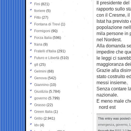
Il presidente de
Fini
(821)
rapporto sullo st
fioriere
(5)
con il Cresme, il
Fitto
(27)
Istat ha previst
Fontana di Trevi
(1)
popolazione nell
Formigoni
(90)
mila persone in 
Forza Italia
(596)
nel Nordest.
frana
(9)
Alla domanda se 
Fratelli d'Italia
(291)
impedire che que
le leggi ci sare
Futuro e Libertà
(510)
maggioranza dei s
g8
(25)
Grazie alla disin
Gelmini
(68)
stato costruito e
Genova
(542)
messi insieme.
Giannino
(10)
Senza contare la 
Giustizia
(5.784)
nazionale.
governo
(5.799)
E meno male che 
Grasso
(22)
nord est
Green Italia
(1)
Grillo
(2.941)
This entry was posted 
emergenza
,
governo
,
L
Idv
(4)
through the
RSS 2.0
fe