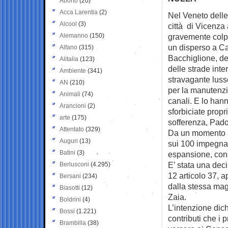
Aborto
(20)
Acca Larentia
(2)
Nel Veneto delle 
Alcool
(3)
città di
Vicenza 
Alemanno
(150)
gravemente colpit
un disperso a Ca
Alfano
(315)
Bacchiglione, del
Alitalia
(123)
delle strade inte
Ambiente
(341)
stravagante lusso
AN
(210)
per la manutenzi
Animali
(74)
canali. E lo han
Arancioni
(2)
sforbiciate propr
arte
(175)
sofferenza, Pad
Attentato
(329)
Da un momento all
Auguri
(13)
sui 100 impegnati 
Batini
(3)
espansione, conso
E’ stata una dec
Berlusconi
(4.295)
12 articolo 37, 
Bersani
(234)
dalla stessa mag
Biasotti
(12)
Zaia.
Boldrini
(4)
L’intenzione dich
Bossi
(1.221)
contributi che i 
Brambilla
(38)