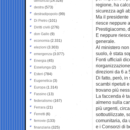
denuncia
(14.528)
regione, ha calco
destra
(573)
sicurezza agli ab
destradipopolo
(99)
Ma il president
Di Pietro
(101)
riesce neppure a
Diritti civili
(276)
Prestigiacomo, d
don Gallo
(9)
E neppure riesce
economia
(2.331)
generale.
Al ministero non
elezioni
(3.303)
suolo, è stata s
emergenza
(3.077)
Fonti ufficiali d
Energia
(45)
riorganizzazione
Esselunga
(2)
direzioni da 6 a 5
Esteri
(784)
Di fatto, però, i
Eugenetica
(3)
scambi ripetuti e
Europa
(1.314)
trovano più ness
Fassino
(13)
La faccenda è ta
federalismo
(167)
almeno sulla cart
Ferrara
(21)
più urgenti, circ
sottoutilizzate, 
Ferretti
(6)
comunitaria, da 
ferrovie
(133)
e i Consorzi di b
finanziaria
(325)