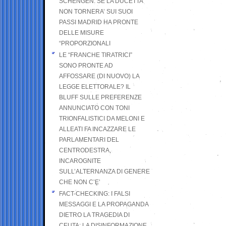
SCHENGEN. SE LA DUCETTA
NON TORNERA’ SUI SUOI
PASSI MADRID HA PRONTE
DELLE MISURE
“PROPORZIONALI
LE “FRANCHE TIRATRICI”
SONO PRONTE AD
AFFOSSARE (DI NUOVO) LA
LEGGE ELETTORALE? IL
BLUFF SULLE PREFERENZE
ANNUNCIATO CON TONI
TRIONFALISTICI DA MELONI E
ALLEATI FA INCAZZARE LE
PARLAMENTARI DEL
CENTRODESTRA,
INCAROGNITE
SULL’ALTERNANZA DI GENERE
CHE NON C’E’
FACT-CHECKING: I FALSI
MESSAGGI E LA PROPAGANDA
DIETRO LA TRAGEDIA DI
CEUTA: LA DISINFORMAZIONE