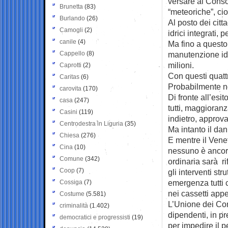
versare ai Conso
Brunetta
(83)
“meteoriche”, cio
Burlando
(26)
Al posto dei cittad
Camogli
(2)
idrici integrati,
canile
(4)
Ma fino a quest
Cappello
(8)
manutenzione id
milioni.
Caprotti
(2)
Con questi quattri
Caritas
(6)
Probabilmente no
carovita
(170)
Di fronte all’esi
casa
(247)
tutti, maggioran
Casini
(119)
indietro, appro
Centrodestra in Liguria
(35)
Ma intanto il dan
Chiesa
(276)
E mentre il Vene
Cina
(10)
nessuno è ancora
Comune
(342)
ordinaria sarà ri
Coop
(7)
gli interventi st
emergenza tutti 
Cossiga
(7)
nei cassetti appe
Costume
(5.581)
L’Unione dei Cons
criminalità
(1.402)
dipendenti, in p
democratici e progressisti
(19)
per impedire il p