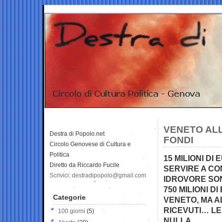
VENETO ALLA
Destra di Popolo.net
FONDI
Circolo Genovese di Cultura e
Politica
15 MILIONI D
Diretto da Riccardo Fucile
SERVIRE A CON
Scrivici: destradipopolo@gmail.com
IDROVORE SON
750 MILIONI D
Categorie
VENETO, MA A
RICEVUTI… LE 
100 giorni
(5)
NULLA