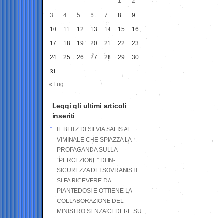
1
2
3
4
5
6
7
8
9
10
11
12
13
14
15
16
17
18
19
20
21
22
23
24
25
26
27
28
29
30
31
« Lug
Leggi gli ultimi articoli
inseriti
IL BLITZ DI SILVIA SALIS AL
VIMINALE CHE SPIAZZA LA
PROPAGANDA SULLA
“PERCEZIONE” DI IN-
SICUREZZA DEI SOVRANISTI:
SI FA RICEVERE DA
PIANTEDOSI E OTTIENE LA
COLLABORAZIONE DEL
MINISTRO SENZA CEDERE SU