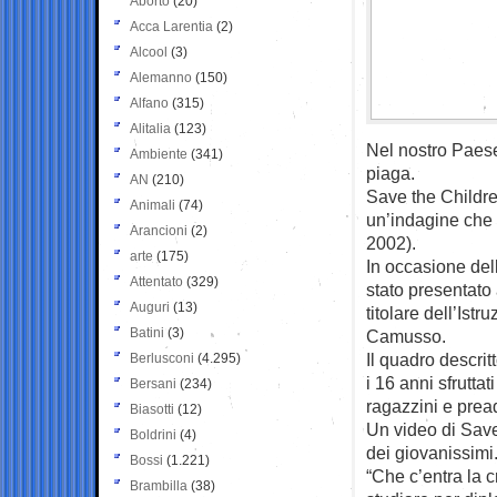
Aborto
(20)
Acca Larentia
(2)
Alcool
(3)
Alemanno
(150)
Alfano
(315)
Alitalia
(123)
Nel nostro Paese
Ambiente
(341)
piaga.
AN
(210)
Save the Childre
Animali
(74)
un’indagine che c
Arancioni
(2)
2002).
arte
(175)
In occasione dell
Attentato
(329)
stato presentato
Auguri
(13)
titolare dell’Ist
Batini
(3)
Camusso.
Il quadro descrit
Berlusconi
(4.295)
i 16 anni sfruttat
Bersani
(234)
ragazzini e pread
Biasotti
(12)
Un video di Save 
Boldrini
(4)
dei giovanissimi
Bossi
(1.221)
“Che c’entra la cr
Brambilla
(38)