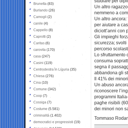
studiare per dip
Brunetta
(83)
Un altro ragazzo:
Burlando
(26)
nemmeno a compra
Camogli
(2)
Un altro ancora:
canile
(4)
per aiutare a cas
Cappello
(8)
diciott’anni con 
Gli impieghi forza
Caprotti
(2)
sicurezza; svolti
Caritas
(6)
percorso scolast
carovita
(170)
Lo sfruttamento 
casa
(247)
consuma soprattut
Casini
(119)
segna il passagg
Centrodestra in Liguria
(35)
abbandona gli stu
Chiesa
(276)
Il 41% dei minori
Cina
(10)
Un abuso ancora 
Comune
(342)
riconoscere l’ing
Coop
(7)
programmi Italia
paghe risibili (6
Cossiga
(7)
dei minori non sa
Costume
(5.581)
criminalità
(1.402)
Tommaso Roda
democratici e progressisti
(19)