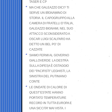
TASER E CP
MA CHE GALEAZZO DICI? TI
SERVE UN BIGNAMINO DI
STORIA. IL CAPOGRUPPO ALLA
CAMERA DI FRATELLI D’ITALIA,
GALEAZZO BIGNAMI, NEL SUO
ATTACCO SCONSIDERATO A
OSCAR LUIGI SCALFARO HA
DETTO UN BEL PO’ DI
CAZZATE
SIAMO FERMI AL GOVERNO
GIALLOVERDE: LA DESTRA
SULLA DIFESA È OSTAGGIO
DEI “PACIFISTI” LEGHISTI, LA
SINISTRA DEL PUTINIANO
CONTE
LE ONDATE DI CALORE DI
QUEST’ESTATE HANNO
PORTATO TEMPERATURE
RECORD IN TUTTA EUROPA E
UNA SICCITA’ MAI VISTA. I