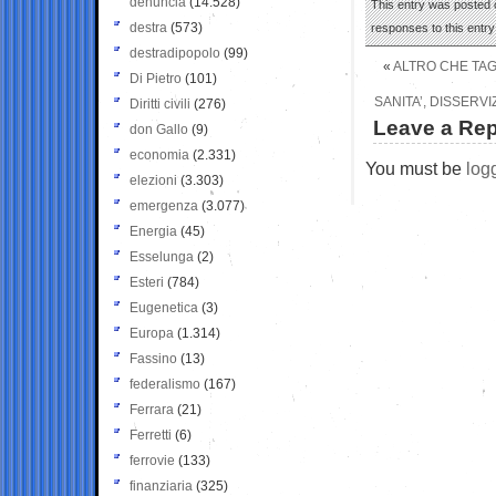
denuncia
(14.528)
This entry was posted 
destra
(573)
responses to this entr
destradipopolo
(99)
«
ALTRO CHE TAG
Di Pietro
(101)
SANITA’, DISSERVI
Diritti civili
(276)
Leave a Rep
don Gallo
(9)
economia
(2.331)
You must be
log
elezioni
(3.303)
emergenza
(3.077)
Energia
(45)
Esselunga
(2)
Esteri
(784)
Eugenetica
(3)
Europa
(1.314)
Fassino
(13)
federalismo
(167)
Ferrara
(21)
Ferretti
(6)
ferrovie
(133)
finanziaria
(325)