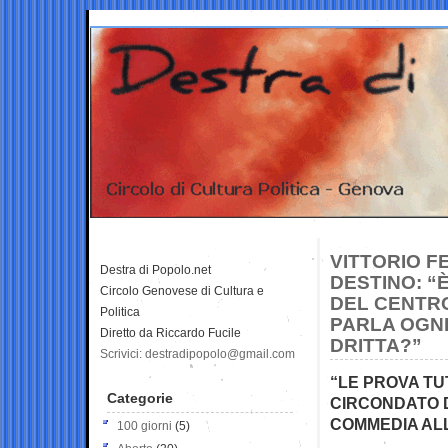
VITTORIO F
Destra di Popolo.net
DESTINO: “
Circolo Genovese di Cultura e
DEL CENTRO
Politica
PARLA OGNI
Diretto da Riccardo Fucile
DRITTA?”
Scrivici: destradipopolo@gmail.com
“LE PROVA TU
Categorie
CIRCONDATO D
COMMEDIA ALL
100 giorni
(5)