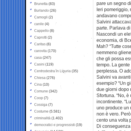
pare un segno di
Brunetta
(83)
Ieri pomeriggio, 
Burlando
(26)
andavano compone
Camogli
(2)
Salvini attaccava
canile
(4)
parte. Parlava d
Cappello
(8)
Nascondi un elef
Caprotti
(2)
economia, di Bc
Caritas
(6)
Mah? “Tutte cose 
carovita
(170)
nemmeno gliene f
casa
(247)
che gli possa ess
tempo. La gente 
Casini
(119)
perplessa. O addi
Centrodestra in Liguria
(35)
Salvini va avanti
Chiesa
(276)
esempio? “Un gi
Cina
(10)
due giorni dopo 
Comune
(342)
Sfortuna. “No, è 
Coop
(7)
incontinente. “Lu
Cossiga
(7)
uno produce un 
Costume
(5.581)
non è vero. Però
criminalità
(1.402)
cento una volta 
democratici e progressisti
(19)
Di conseguenza le