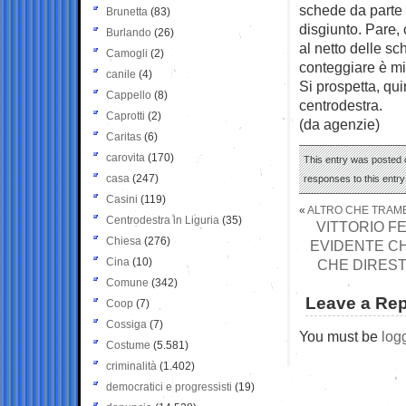
schede da parte d
Brunetta
(83)
disgiunto. Pare, 
Burlando
(26)
al netto delle s
Camogli
(2)
conteggiare è min
canile
(4)
Si prospetta, qui
Cappello
(8)
centrodestra.
Caprotti
(2)
(da agenzie)
Caritas
(6)
carovita
(170)
This entry was posted o
casa
(247)
responses to this entr
Casini
(119)
«
ALTRO CHE TRAME
Centrodestra in Liguria
(35)
VITTORIO FE
Chiesa
(276)
EVIDENTE CH
Cina
(10)
CHE DIREST
Comune
(342)
Leave a Rep
Coop
(7)
Cossiga
(7)
You must be
log
Costume
(5.581)
criminalità
(1.402)
democratici e progressisti
(19)