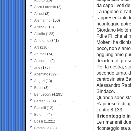
Aborto
(20)
da capo i voti de
Acca Larentia
(2)
La ragione è l’a
Alcool
(3)
rappresentanti di 
Alemanno
(150)
riconteggio potre
Alfano
(315)
Giordano Molten
Alitalia
(123)
FdI e FI, che al
Ambiente
(341)
Molteni ha dichi
AN
(210)
poco, non siamo r
aggiungiamo pure
Animali
(74)
decidere di prese
Arancioni
(2)
Per la destra, s
arte
(175)
secondo turno, d
Attentato
(329)
centrosinistra Ba
Auguri
(13)
Alessandro Rapin
Batini
(3)
Sindaco.
Berlusconi
(4.295)
Quando sono state
Bersani
(234)
Rapinese è di ap
Biasotti
(12)
contro 8.133.
Boldrini
(4)
Il riconteggio 
Bossi
(1.221)
Le rimanenti due 
riconteggio sta 
Brambilla
(38)