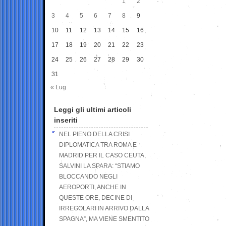
1
2
3
4
5
6
7
8
9
10
11
12
13
14
15
16
17
18
19
20
21
22
23
24
25
26
27
28
29
30
31
« Lug
Leggi gli ultimi articoli
inseriti
NEL PIENO DELLA CRISI
DIPLOMATICA TRA ROMA E
MADRID PER IL CASO CEUTA,
SALVINI LA SPARA: “STIAMO
BLOCCANDO NEGLI
AEROPORTI, ANCHE IN
QUESTE ORE, DECINE DI
IRREGOLARI IN ARRIVO DALLA
SPAGNA”, MA VIENE SMENTITO