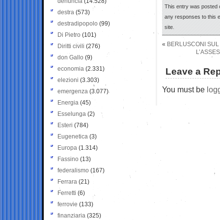
denuncia
(14.528)
This entry was posted 
destra
(573)
any responses to this 
destradipopolo
(99)
site.
Di Pietro
(101)
«
BERLUSCONI SUL P
Diritti civili
(276)
L’ASSES
don Gallo
(9)
economia
(2.331)
Leave a Rep
elezioni
(3.303)
You must be
log
emergenza
(3.077)
Energia
(45)
Esselunga
(2)
Esteri
(784)
Eugenetica
(3)
Europa
(1.314)
Fassino
(13)
federalismo
(167)
Ferrara
(21)
Ferretti
(6)
ferrovie
(133)
finanziaria
(325)