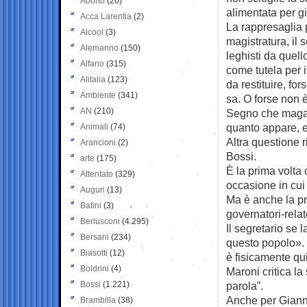
Aborto
(20)
alimentata per gi
Acca Larentia
(2)
La rappresaglia p
Alcool
(3)
magistratura, il s
Alemanno
(150)
leghisti da quell
Alfano
(315)
come tutela per i
Alitalia
(123)
da restituire, for
Ambiente
(341)
sa. O forse non 
AN
(210)
Segno che magari
quanto appare, e
Animali
(74)
Altra questione r
Arancioni
(2)
Bossi.
arte
(175)
È la prima volta 
Attentato
(329)
occasione in cui 
Auguri
(13)
Ma è anche la pr
Batini
(3)
governatori-relat
Berlusconi
(4.295)
Il segretario se 
Bersani
(234)
questo popolo». 
Biasotti
(12)
è fisicamente qu
Boldrini
(4)
Maroni critica la
Bossi
(1.221)
parola”.
Anche per Giann
Brambilla
(38)