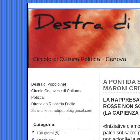
A PONTIDA 
Destra di Popolo.net
MARONI CRI
Circolo Genovese di Cultura e
Politica
LA RAPPRESA
Diretto da Riccardo Fucile
ROSSE NON SO
Scrivici: destradipopolo@gmail.com
(LA CAPIENZA 
Categorie
«Iniziative clamo
palco sul sacro
100 giorni
(5)
non scioglie la