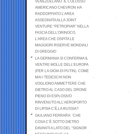
VENEZUELANO .IL COLOSSO
AMERICANO CHEVRON HA
RADDOPPIATO L’AREA
ASSEGNATA ALLA JOINT
VENTURE “PETROPIAR” NELLA
FASCIA DELL’ORINOCO,
L’AREA CHE OSPITA LE
MAGGIORI RISERVE MONDIALI
DI GREGGIO
LA GERMANIA SI CONFERMA IL
VENTRE MOLLE DELL’EUROPA
(PER LA GIOIA DI PUTIN). COME
MAI I TEDESCHI NON
VOGLIONO AMMETTERE CHE
DIETRO AL CASO DEL DRONE
PIENO DI ESPLOSIVO
RINVENUTO ALL’AEROPORTO
DI LIPSIA C’È LA RUSSIA?
GIULIANO FERRARA: ’CHE
COSA C’È SOTTO DIETRO
DAVANTI A LATO DEL “SIGNOR