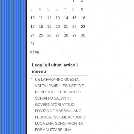
1
2
3
4
5
6
7
8
9
10
11
12
13
14
15
16
17
18
19
20
21
22
23
24
25
26
27
28
29
30
31
« Lug
Leggi gli ultimi articoli
inseriti
CE LA FARANNO QUESTA
VOLTA I PAVIDI LEGHISTI “DEL
NORD” A METTERE SOTTO
SCHIAFFO SALVINI? I
GOVERNATORI ATTILIO
FONTANA E MASSIMILIANO
FEDRIGA, INSIEME AL “DOGE”
LUCA ZAIA, SONO PRONTI A
FORMALIZZARE UNA