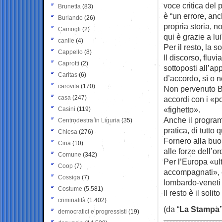
voce critica del 
Brunetta
(83)
è “un errore, an
Burlando
(26)
propria storia, 
Camogli
(2)
qui è grazie a lui
canile
(4)
Per il resto, la s
Cappello
(8)
Il discorso, fluv
Caprotti
(2)
sottoposti all’ap
Caritas
(6)
d’accordo, sì o no
carovita
(170)
Non pervenuto Be
casa
(247)
accordi con i «po
«fighetto».
Casini
(119)
Anche il program
Centrodestra in Liguria
(35)
pratica, di tutto 
Chiesa
(276)
Fornero alla buo
Cina
(10)
alle forze dell’or
Comune
(342)
Per l’Europa «ul
Coop
(7)
accompagnati», e
Cossiga
(7)
lombardo-veneti 
Costume
(5.581)
Il resto è il soli
criminalità
(1.402)
(da “
La Stampa
democratici e progressisti
(19)