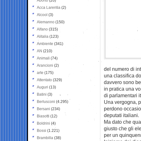
Aborto
(20)
Acca Larentia
(2)
Alcool
(3)
Alemanno
(150)
Alfano
(315)
Alitalia
(123)
Ambiente
(341)
AN
(210)
Animali
(74)
Arancioni
(2)
del numero di int
arte
(175)
una classifica d
Attentato
(329)
davvero sono ben 
Auguri
(13)
in pratica una vo
Batini
(3)
di parlamentari it
Una vergogna, più
Berlusconi
(4.295)
perdono occasion
Bersani
(234)
deputati italiani.
Biasotti
(12)
Ma dato che quasi
Boldrini
(4)
giusto che gli e
Bossi
(1.221)
per un quinquenn
Brambilla
(38)