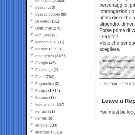
denuncia
(14.528)
personaggi di pr
destra
(573)
interrogazioni) o
destradipopolo
(99)
ultimi dieci che 
Di Pietro
(101)
stipendio, dime
Diritti civili
(276)
Forse prima di v
don Gallo
(9)
credete?
economia
(2.331)
Visto che per qu
scegliere.
elezioni
(3.303)
emergenza
(3.077)
This entry was posted o
Energia
(45)
can follow any response
Esselunga
(2)
your own site.
Esteri
(784)
Eugenetica
(3)
«
POLEMICHE SUL D
Europa
(1.314)
Fassino
(13)
Leave a Rep
federalismo
(167)
You must be
log
Ferrara
(21)
Ferretti
(6)
ferrovie
(133)
finanziaria
(325)