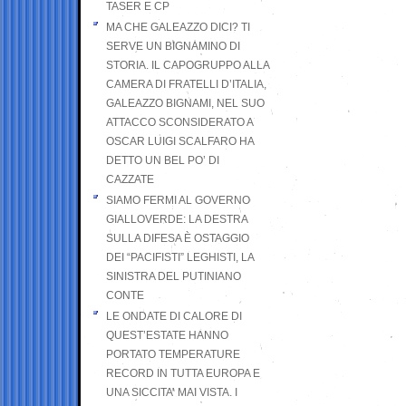
TASER E CP
MA CHE GALEAZZO DICI? TI
SERVE UN BIGNAMINO DI
STORIA. IL CAPOGRUPPO ALLA
CAMERA DI FRATELLI D’ITALIA,
GALEAZZO BIGNAMI, NEL SUO
ATTACCO SCONSIDERATO A
OSCAR LUIGI SCALFARO HA
DETTO UN BEL PO’ DI
CAZZATE
SIAMO FERMI AL GOVERNO
GIALLOVERDE: LA DESTRA
SULLA DIFESA È OSTAGGIO
DEI “PACIFISTI” LEGHISTI, LA
SINISTRA DEL PUTINIANO
CONTE
LE ONDATE DI CALORE DI
QUEST’ESTATE HANNO
PORTATO TEMPERATURE
RECORD IN TUTTA EUROPA E
UNA SICCITA’ MAI VISTA. I