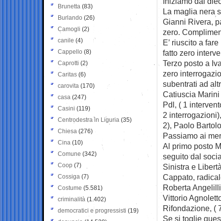
Iniziamo dai diec
Brunetta
(83)
La maglia nera s
Burlando
(26)
Gianni Rivera, pa
Camogli
(2)
zero. Complimen
canile
(4)
E’ riuscito a far
Cappello
(8)
fatto zero interv
Terzo posto a Iv
Caprotti
(2)
zero interrogazi
Caritas
(6)
subentrati ad alt
carovita
(170)
Catiuscia Marini 
casa
(247)
Pdl, ( 1 interven
Casini
(119)
2 interrogazioni)
Centrodestra in Liguria
(35)
2), Paolo Bartolo
Chiesa
(276)
Passiamo ai meri
Cina
(10)
Al primo posto Ma
Comune
(342)
seguito dal soci
Coop
(7)
Sinistra e Libert
Cappato, radical
Cossiga
(7)
Roberta Angelilli
Costume
(5.581)
Vittorio Agnolet
criminalità
(1.402)
Rifondazione, ( 
democratici e progressisti
(19)
Se si toglie que