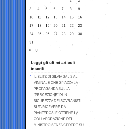
1
2
3
4
5
6
7
8
9
10
11
12
13
14
15
16
17
18
19
20
21
22
23
24
25
26
27
28
29
30
31
« Lug
Leggi gli ultimi articoli
inseriti
IL BLITZ DI SILVIA SALIS AL
VIMINALE CHE SPIAZZA LA
PROPAGANDA SULLA
“PERCEZIONE” DI IN-
SICUREZZA DEI SOVRANISTI:
SI FA RICEVERE DA
PIANTEDOSI E OTTIENE LA
COLLABORAZIONE DEL
MINISTRO SENZA CEDERE SU