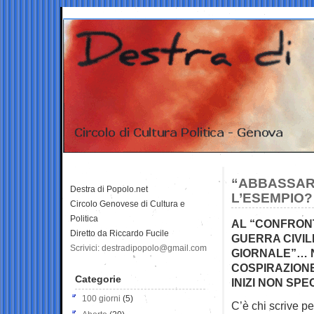
“ABBASSARE
Destra di Popolo.net
L’ESEMPIO?
Circolo Genovese di Cultura e
Politica
AL “CONFRONT
Diretto da Riccardo Fucile
GUERRA CIVILE
Scrivici: destradipopolo@gmail.com
GIORNALE”… N
COSPIRAZION
Categorie
INIZI NON SP
100 giorni
(5)
C’è chi scrive per