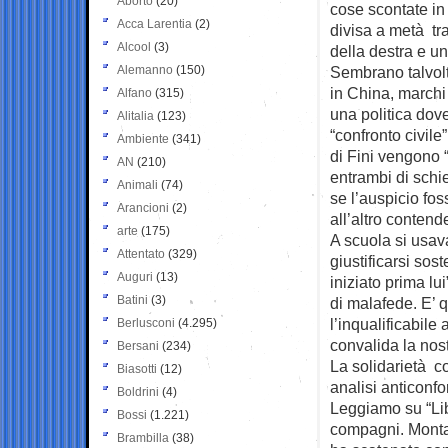
Aborto
(20)
cose scontate i
Acca Larentia
(2)
divisa a metà tr
Alcool
(3)
della destra e un
Alemanno
(150)
Sembrano talvol
in China, marchi 
Alfano
(315)
una politica dove
Alitalia
(123)
“confronto civile
Ambiente
(341)
di Fini vengono “
AN
(210)
entrambi di sch
Animali
(74)
se l’auspicio fos
Arancioni
(2)
all’altro contend
arte
(175)
A scuola si usa
Attentato
(329)
giustificarsi sos
Auguri
(13)
iniziato prima lu
Batini
(3)
di malafede. E’ 
l’inqualificabile
Berlusconi
(4.295)
convalida la nost
Bersani
(234)
La solidarietà c
Biasotti
(12)
analisi anticonfo
Boldrini
(4)
Leggiamo su “Libe
Bossi
(1.221)
compagni. Monta 
Brambilla
(38)