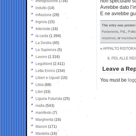
non speculare su
Immigrazione
(734)
Avrebbe dato l’i
indulto
(14)
E ne avrebbe gu
inflazione
(26)
Ingroia
(15)
This entry was posted 
Interviste
(16)
Parlamento
,
PdL
,
Politi
la casta
(1.394)
response
, or
trackbac
La Destra
(45)
«
APPALTO RISTORA
La Sapienza
(5)
Lavoro
(1.316)
IL PDL ALLE R
LegaNord
(2.411)
Leave a Rep
Letta Enrico
(154)
Liberi e Uguali
(10)
You must be
log
Libia
(68)
Libri
(33)
Liguria Futurista
(25)
mafia
(543)
manifesto
(7)
Margherita
(16)
Maroni
(171)
Mastella
(16)