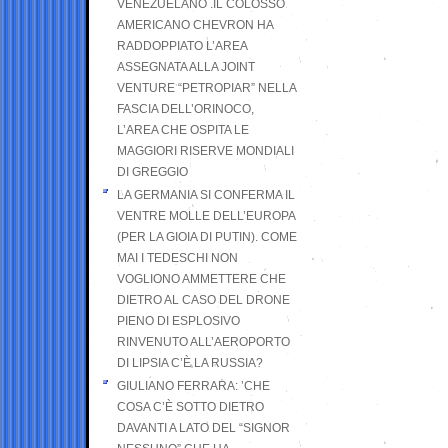
VENEZUELANO .IL COLOSSO
AMERICANO CHEVRON HA
RADDOPPIATO L’AREA
ASSEGNATA ALLA JOINT
VENTURE “PETROPIAR” NELLA
FASCIA DELL’ORINOCO,
L’AREA CHE OSPITA LE
MAGGIORI RISERVE MONDIALI
DI GREGGIO
LA GERMANIA SI CONFERMA IL
VENTRE MOLLE DELL’EUROPA
(PER LA GIOIA DI PUTIN). COME
MAI I TEDESCHI NON
VOGLIONO AMMETTERE CHE
DIETRO AL CASO DEL DRONE
PIENO DI ESPLOSIVO
RINVENUTO ALL’AEROPORTO
DI LIPSIA C’È LA RUSSIA?
GIULIANO FERRARA: ’CHE
COSA C’È SOTTO DIETRO
DAVANTI A LATO DEL “SIGNOR