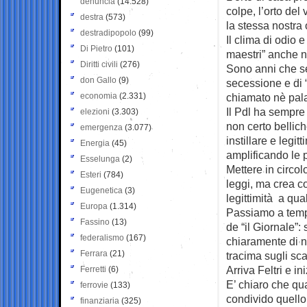
denuncia
(14.528)
colpe, l’orto del
destra
(573)
la stessa nostra 
destradipopolo
(99)
Il clima di odio 
Di Pietro
(101)
maestri” anche n
Diritti civili
(276)
Sono anni che se
don Gallo
(9)
secessione e di 
economia
(2.331)
chiamato nè palaz
Il Pdl ha sempre
elezioni
(3.303)
non certo bellich
emergenza
(3.077)
instillare e legit
Energia
(45)
amplificando le pa
Esselunga
(2)
Mettere in circol
Esteri
(784)
leggi, ma crea c
Eugenetica
(3)
legittimità a qua
Europa
(1.314)
Passiamo a tempi
Fassino
(13)
de “il Giornale”
federalismo
(167)
chiaramente di n
Ferrara
(21)
tracima sugli sca
Arriva Feltri e in
Ferretti
(6)
E’ chiaro che qua
ferrovie
(133)
condivido quello 
finanziaria
(325)