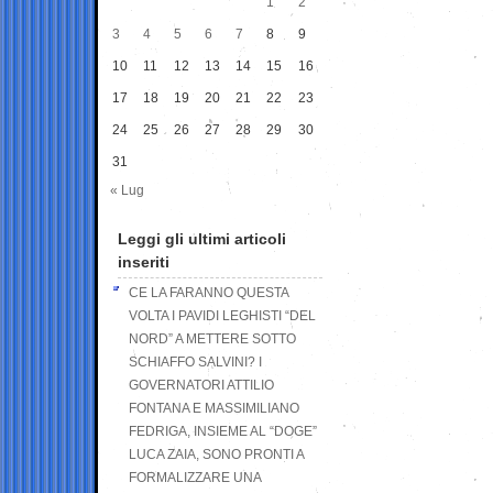
1
2
3
4
5
6
7
8
9
10
11
12
13
14
15
16
17
18
19
20
21
22
23
24
25
26
27
28
29
30
31
« Lug
Leggi gli ultimi articoli
inseriti
CE LA FARANNO QUESTA
VOLTA I PAVIDI LEGHISTI “DEL
NORD” A METTERE SOTTO
SCHIAFFO SALVINI? I
GOVERNATORI ATTILIO
FONTANA E MASSIMILIANO
FEDRIGA, INSIEME AL “DOGE”
LUCA ZAIA, SONO PRONTI A
FORMALIZZARE UNA