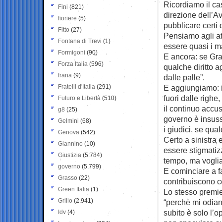
Ricordiamo il ca
Fini
(821)
direzione dell’Av
fioriere
(5)
pubblicare certi
Fitto
(27)
Pensiamo agli att
Fontana di Trevi
(1)
essere quasi i ma
Formigoni
(90)
E ancora: se Gra
Forza Italia
(596)
qualche diritto ag
frana
(9)
dalle palle”.
Fratelli d'Italia
(291)
E aggiungiamo: i 
fuori dalle righe
Futuro e Libertà
(510)
il continuo accus
g8
(25)
governo è insuss
Gelmini
(68)
i giudici, se qu
Genova
(542)
Certo a sinistra 
Giannino
(10)
essere stigmatizz
Giustizia
(5.784)
tempo, ma vogli
governo
(5.799)
E cominciare a fa
Grasso
(22)
contribuiscono ce
Green Italia
(1)
Lo stesso premie
Grillo
(2.941)
“perchè mi odian
subito è solo l’o
Idv
(4)