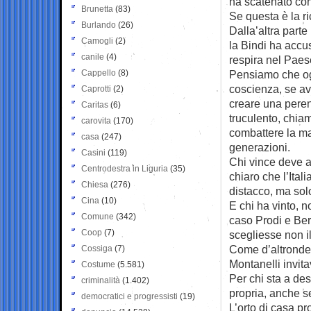
ha scatenato con
Brunetta
(83)
Se questa è la r
Burlando
(26)
Dalla’altra parte
Camogli
(2)
la Bindi ha accus
canile
(4)
respira nel Paes
Cappello
(8)
Pensiamo che ogn
coscienza, se av
Caprotti
(2)
creare una peren
Caritas
(6)
truculento, chia
carovita
(170)
combattere la mad
casa
(247)
generazioni.
Casini
(119)
Chi vince deve a
Centrodestra in Liguria
(35)
chiaro che l’Ital
Chiesa
(276)
distacco, ma solo
Cina
(10)
E chi ha vinto, n
Comune
(342)
caso Prodi e Berl
Coop
(7)
scegliesse non i
Come d’altronde 
Cossiga
(7)
Montanelli invita
Costume
(5.581)
Per chi sta a des
criminalità
(1.402)
propria, anche s
democratici e progressisti
(19)
L’orto di casa p