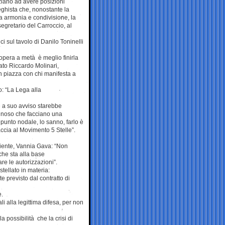
iziano ad avere posizioni
eghista che, nonostante la
ata armonia e condivisione, la
segretario del Carroccio, al
ci sul tavolo di Danilo Toninelli
’opera a metà è meglio finirla
iato Riccardo Molinari,
 piazza con chi manifesta a
o: “La Lega alla
he a suo avviso starebbe
ognoso che facciano una
punto nodale, lo sanno, farlo è
ccia al Movimento 5 Stelle”.
mbiente, Vannia Gava: “Non
che sta alla base
re le autorizzazioni”.
stellato in materia:
e previsto dal contratto di
e.
i alla legittima difesa, per non
a possibilità che la crisi di