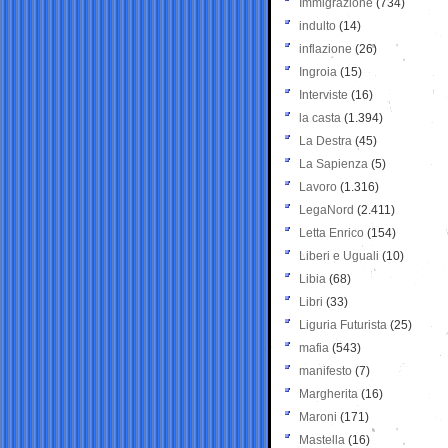
Immigrazione
(734)
indulto
(14)
inflazione
(26)
Ingroia
(15)
Interviste
(16)
la casta
(1.394)
La Destra
(45)
La Sapienza
(5)
Lavoro
(1.316)
LegaNord
(2.411)
Letta Enrico
(154)
Liberi e Uguali
(10)
Libia
(68)
Libri
(33)
Liguria Futurista
(25)
mafia
(543)
manifesto
(7)
Margherita
(16)
Maroni
(171)
Mastella
(16)