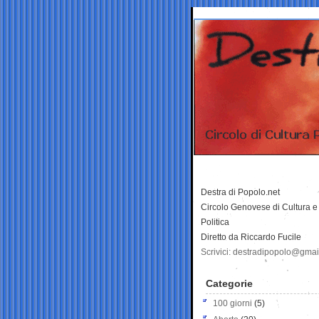
Destra di Popolo.net
Circolo Genovese di Cultura e
Politica
Diretto da Riccardo Fucile
Scrivici: destradipopolo@gma
Categorie
100 giorni
(5)