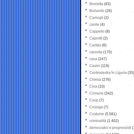
Brunetta
(83)
Burlando
(26)
Camogli
(2)
canile
(4)
Cappello
(8)
Caprotti
(2)
Caritas
(6)
carovita
(170)
casa
(247)
Casini
(119)
Centrodestra in Liguria
(35
Chiesa
(276)
Cina
(10)
Comune
(342)
Coop
(7)
Cossiga
(7)
Costume
(5.581)
criminalità
(1.402)
democratici e progressisti
(