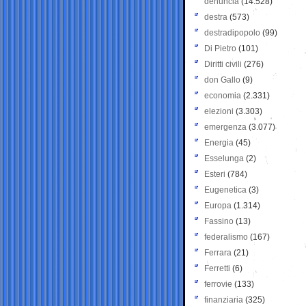
denuncia
(14.528)
destra
(573)
destradipopolo
(99)
Di Pietro
(101)
Diritti civili
(276)
don Gallo
(9)
economia
(2.331)
elezioni
(3.303)
emergenza
(3.077)
Energia
(45)
Esselunga
(2)
Esteri
(784)
Eugenetica
(3)
Europa
(1.314)
Fassino
(13)
federalismo
(167)
Ferrara
(21)
Ferretti
(6)
ferrovie
(133)
finanziaria
(325)