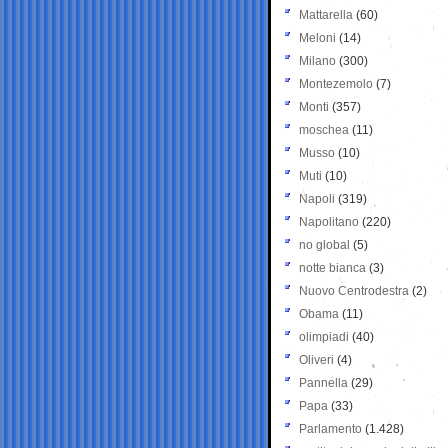
Mattarella
(60)
Meloni
(14)
Milano
(300)
Montezemolo
(7)
Monti
(357)
moschea
(11)
Musso
(10)
Muti
(10)
Napoli
(319)
Napolitano
(220)
no global
(5)
notte bianca
(3)
Nuovo Centrodestra
(2)
Obama
(11)
olimpiadi
(40)
Oliveri
(4)
Pannella
(29)
Papa
(33)
Parlamento
(1.428)