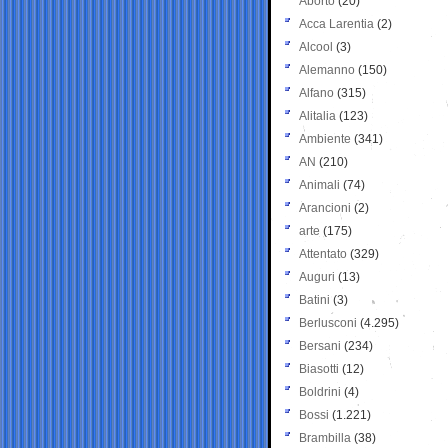
Aborto
(20)
Acca Larentia
(2)
Alcool
(3)
Alemanno
(150)
Alfano
(315)
Alitalia
(123)
Ambiente
(341)
AN
(210)
Animali
(74)
Arancioni
(2)
arte
(175)
Attentato
(329)
Auguri
(13)
Batini
(3)
Berlusconi
(4.295)
Bersani
(234)
Biasotti
(12)
Boldrini
(4)
Bossi
(1.221)
Brambilla
(38)