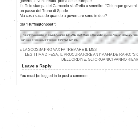
governo diventi realtà prima delle europee.
L’ufficio stampa del Carroccio si affretta a smentire. “Chiunque governi 
un passo del Trono di Spade.
Ma cosa succede quando a governare sono in due?
(da “
Huffingtonpost”
)
This entry was posted on giovedì, Gennaio 10th, 2019 at 22:49 and is filed under
governo
. You can follow any resp
can
leave a response
, or
trackback
from your own site.
«
LA SCOSSA PRO VAX FA TREMARE IL M5S
LEGITTIMA DIFESA, IL PROCURATORE ANTIMAFIA DE RAHO: “S
DELL’ORDINE, GLI ORGANICI VANNO RIEMP
Leave a Reply
You must be
logged in
to post a comment.