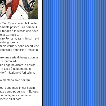
Tav. E poi ci sono le trivelle.
ramente politico. Sia perchè il
il reddito è lo stesso che deve
e al Carroccio.
zo Fontana, tra i ministri il più
i di ogni sorta.
amicia verde si sono accorti che
i possibili beneficiari, ma solo
are una serie di integrazioni al
 di mercoledì.
lla Lega ha alzato la posta:
 Il testo è attualmente al
le l’irritazione è fortissima.
a manfrina solo per farci
ee, dopo mesi in cui Salvini
orze demo-populiste in Europa,
este battaglie si chiamano
acere all’alleato.