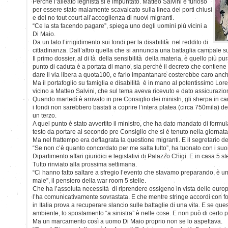
Perchè l’alleato leghista si è impuntato. Matteo Salvini è furioso
per essere stato malamente scavalcato sulla linea dei porti chiusi
e del no tout court all’accoglienza di nuovi migranti.
“Ce la sta facendo pagare”, spiega uno degli uomini più vicini a
Di Maio.
Da un lato l’irrigidimento sui fondi per la disabilità nel reddito di
cittadinanza. Dall’altro quella che si annuncia una battaglia campale sul 
Il primo dossier, al di là della sensibilità della materia, è quello più pu
punto di caduta è a portata di mano, sia perchè il decreto che contiene 
dare il via libera a quota100, e farlo impantanare costerebbe caro anch
Ma il portafoglio su famiglia e disabilità è in mano al potentissimo Loren
vicino a Matteo Salvini, che sul tema aveva ricevuto e dato assicurazion
Quando martedì è arrivato in pre Consiglio dei ministri, gli sherpa in c
i fondi non sarebbero bastati a coprire l’intera platea (circa 750mila) de
un terzo.
A quel punto è stato avvertito il ministro, che ha dato mandato di formul
testo da portare al secondo pre Consiglio che si è tenuto nella giornata
Ma nel frattempo era deflagrata la questione migranti. E il segretario de
“Se non c’è quanto concordato per me salta tutto”, ha tuonato con i suoi.
Dipartimento affari giuridici e legislativi di Palazzo Chigi. E in casa 5 stel
Tutto rinviato alla prossima settimana.
“Ci hanno fatto saltare a sfregio l’evento che stavamo preparando, è un
male”, il pensiero della war room 5 stelle.
Che ha l’assoluta necessità di riprendere ossigeno in vista delle europ
l’ha comunicativamente sovrastata. E che mentre stringe accordi con f
in Italia prova a recuperare slancio sulle battaglie di una vita. E se qu
ambiente, lo spostamento “a sinistra” è nelle cose. E non può di certo pi
Ma un marcamento così a uomo Di Maio proprio non se lo aspettava.