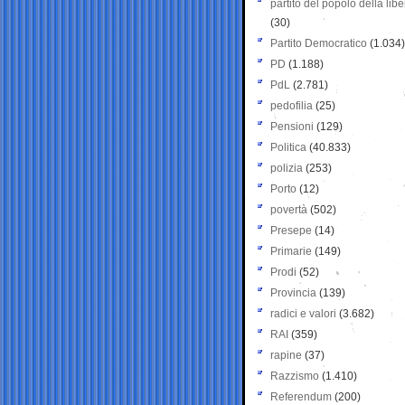
partito del popolo della libe
(30)
Partito Democratico
(1.034)
PD
(1.188)
PdL
(2.781)
pedofilia
(25)
Pensioni
(129)
Politica
(40.833)
polizia
(253)
Porto
(12)
povertà
(502)
Presepe
(14)
Primarie
(149)
Prodi
(52)
Provincia
(139)
radici e valori
(3.682)
RAI
(359)
rapine
(37)
Razzismo
(1.410)
Referendum
(200)