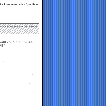
è vittima o macellaio”, recitava
onses to this entry through the
RSS 2.0
feed. You
ICUREZZA SPETTA A FORZE
ITI”
»