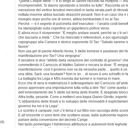
“Questi Cinque stelle — è lo sfogo di Salvini raccolto da Huffpost — in
incomprensibili. Si stanno spostando a sinistra su tutto”. Racconta un l
narrazione del vertice tenutosi mercoledì in tarda serata parli di ritrov
nottata insonne abbia lasciato strascichi pesanti. Non è un caso che il 
risveglio dopo poche ore di sonno, abbia bombardato il no al Tav.
Perchè — è il segreto di pulcinella dell’esecutivo – l’analisi costi-benefi
ha stampigliato sulla copertina un gigantesco pollice verso.
E allora ecco il vicepremier: “È meglio andare avanti, perchè se c’è un
che lasciarla a metà “. Che ha rilanciato il referendum, e poi sguinzagl
capogruppo alla Camera e storico esponente Sì Tav: “Sabato saremo in
favore”.
Non usa giri di parole Alberto Airola, 5 stelle torinese e pasdaran del N
manifestazione pro-Tav? Una vergogna”.
Il senatore si dice “allibito dalla violazione del contratto di governo” c
commettendo il Carroccio di Matteo Salvini e rincara la dose: “È verg
)
manifestazione: così il governo non va da nessuna parte… quello è un 
una sfida. Sarà una boutade? Non lo so… di sicuro è uno schiaffo in fa
La battaglia tra Lega e M5s esonda dai tunnel e si riversa in mare.
Ecco che di sera si materializza il sottosegretario del Carroccio all’a
posso approvare una impostazione tutta volta a dire “No” come quella 
dell’emendamento dei 5 stelle sul tema delle trivelle. È sbagliato blocca
Altra botta, pesante. Corre a metterci una toppa Gianni Girotto, esperto 
“L’abbandono delle fossili e lo sviluppo delle rinnovabili è esplicitament
governo tra noi e la Lega”.
Lo scontro è campale, non c’è tema il cui filtro non raccolga delle scori
E all’orizzonte ci sono temi che scottano assai, dalle autonomie regional
parlare della conversione del decreto Carige.
19)
Nel tardo pomeriggio l’Adnkronos attribuisce a autorevoli fonti leghiste l