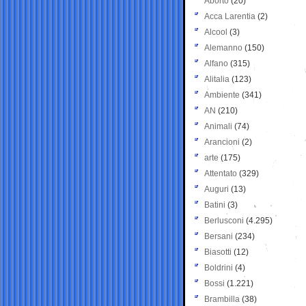
Aborto
(20)
Acca Larentia
(2)
Alcool
(3)
Alemanno
(150)
Alfano
(315)
Alitalia
(123)
Ambiente
(341)
AN
(210)
Animali
(74)
Arancioni
(2)
arte
(175)
Attentato
(329)
Auguri
(13)
Batini
(3)
Berlusconi
(4.295)
Bersani
(234)
Biasotti
(12)
Boldrini
(4)
Bossi
(1.221)
Brambilla
(38)