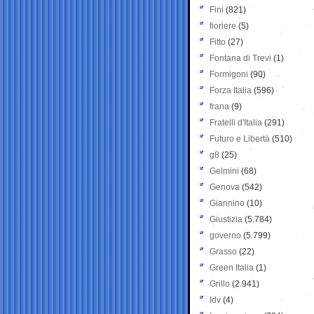
Fini
(821)
fioriere
(5)
Fitto
(27)
Fontana di Trevi
(1)
Formigoni
(90)
Forza Italia
(596)
frana
(9)
Fratelli d'Italia
(291)
Futuro e Libertà
(510)
g8
(25)
Gelmini
(68)
Genova
(542)
Giannino
(10)
Giustizia
(5.784)
governo
(5.799)
Grasso
(22)
Green Italia
(1)
Grillo
(2.941)
Idv
(4)