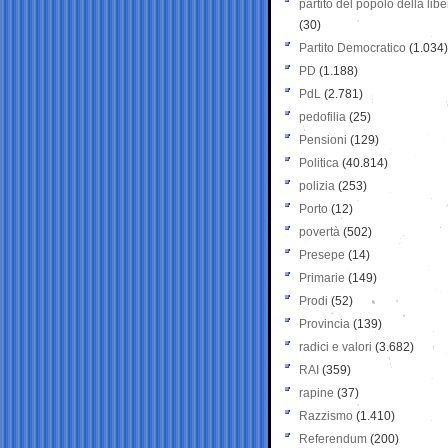
partito del popolo della libe
(30)
Partito Democratico
(1.034)
PD
(1.188)
PdL
(2.781)
pedofilia
(25)
Pensioni
(129)
Politica
(40.814)
polizia
(253)
Porto
(12)
povertà
(502)
Presepe
(14)
Primarie
(149)
Prodi
(52)
Provincia
(139)
radici e valori
(3.682)
RAI
(359)
rapine
(37)
Razzismo
(1.410)
Referendum
(200)