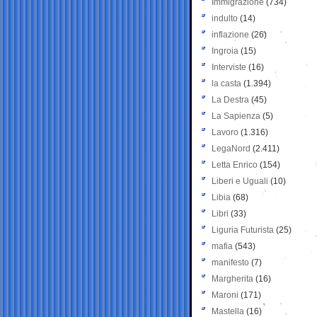
Immigrazione
(734)
indulto
(14)
inflazione
(26)
Ingroia
(15)
Interviste
(16)
la casta
(1.394)
La Destra
(45)
La Sapienza
(5)
Lavoro
(1.316)
LegaNord
(2.411)
Letta Enrico
(154)
Liberi e Uguali
(10)
Libia
(68)
Libri
(33)
Liguria Futurista
(25)
mafia
(543)
manifesto
(7)
Margherita
(16)
Maroni
(171)
Mastella
(16)