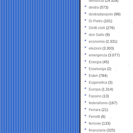
denuncia
(14.528)
destra
(573)
destradipopolo
(99)
Di Pietro
(101)
Diritti civili
(276)
don Gallo
(9)
economia
(2.331)
elezioni
(3.303)
emergenza
(3.077)
Energia
(45)
Esselunga
(2)
Esteri
(784)
Eugenetica
(3)
Europa
(1.314)
Fassino
(13)
federalismo
(167)
Ferrara
(21)
Ferretti
(6)
ferrovie
(133)
finanziaria
(325)