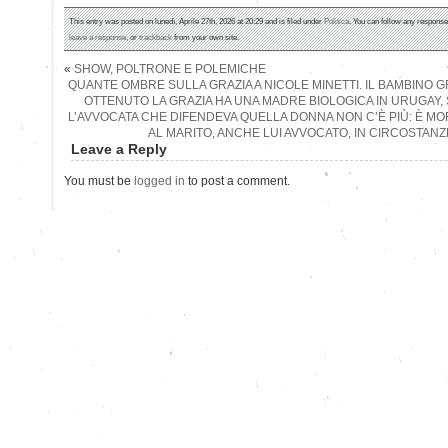
This entry was posted on lunedì, Aprile 27th, 2026 at 20:29 and is filed under
Politica
. You can follow any response
leave a response
, or
trackback
from your own site.
«
SHOW, POLTRONE E POLEMICHE
QUANTE OMBRE SULLA GRAZIA A NICOLE MINETTI. IL BAMBINO G
OTTENUTO LA GRAZIA HA UNA MADRE BIOLOGICA IN URUGAY,
L’AVVOCATA CHE DIFENDEVA QUELLA DONNA NON C’È PIÙ: È MO
AL MARITO, ANCHE LUI AVVOCATO, IN CIRCOSTAN
Leave a Reply
You must be
logged in
to post a comment.