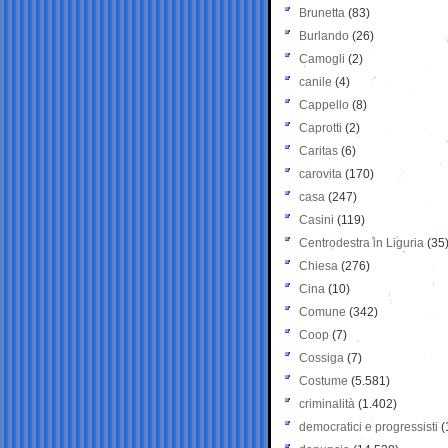
Brunetta
(83)
Burlando
(26)
Camogli
(2)
canile
(4)
Cappello
(8)
Caprotti
(2)
Caritas
(6)
carovita
(170)
casa
(247)
Casini
(119)
Centrodestra in Liguria
(35
Chiesa
(276)
Cina
(10)
Comune
(342)
Coop
(7)
Cossiga
(7)
Costume
(5.581)
criminalità
(1.402)
democratici e progressisti
(