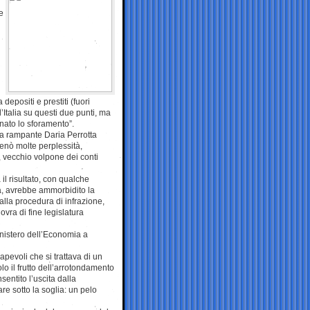
e
depositi e prestiti (fuori
’Italia su questi due punti, ma
inato lo sforamento”.
 la rampante Daria Perrotta
enò molte perplessità,
, vecchio volpone dei conti
il risultato, con qualche
à, avrebbe ammorbidito la
dalla procedura di infrazione,
vra di fine legislatura
inistero dell’Economia a
pevoli che si trattava di un
olo il frutto dell’arrotondamento
entito l’uscita dalla
re sotto la soglia: un pelo