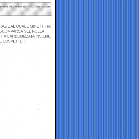
s to this entry through the
RSS 2.0
feed. You can
RAZIE AL QUALE MINETTI HA
 SCOMPARSA NEL NULLA.
RTA CARBONIZZATA INSIEME
ZE SOSPETTE
»