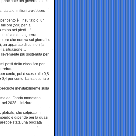
to principale del governo e del
anciata di milioni avrebbero
per cento è il risultato di un
 milioni (598 per la
n colpo nei piedi…”
l risultato della guerra
potere che non va sui giornali o
li, un apparato di cui non fa
o la situazione…
o lievemente più sostenuta per
mi posti della classifica per
arretrare.
 per cento, poi è sceso allo 0,8
 0,4 per cento. La traiettoria è
ripercuote inevitabilmente sulla
stime del Fondo monetario
– nel 2028 – iniziare
 globale, che colpisce in
el mondo e dipende per la quasi
e sarebbe stata una boccata