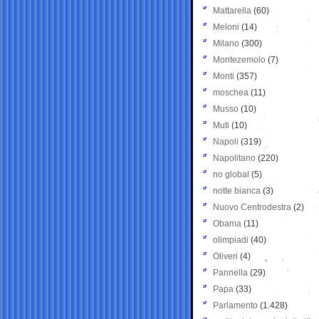
Mattarella
(60)
Meloni
(14)
Milano
(300)
Montezemolo
(7)
Monti
(357)
moschea
(11)
Musso
(10)
Muti
(10)
Napoli
(319)
Napolitano
(220)
no global
(5)
notte bianca
(3)
Nuovo Centrodestra
(2)
Obama
(11)
olimpiadi
(40)
Oliveri
(4)
Pannella
(29)
Papa
(33)
Parlamento
(1.428)