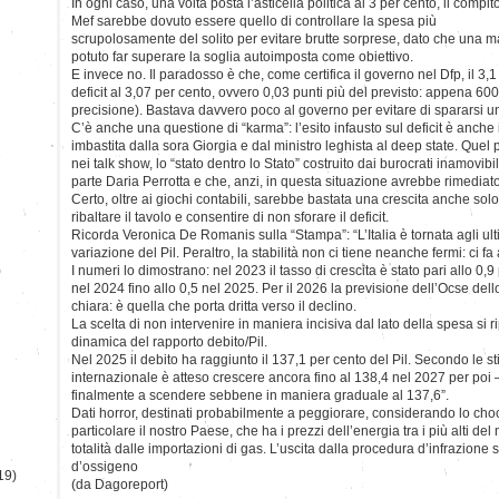
In ogni caso, una volta posta l’asticella politica al 3 per cento, il compi
Mef sarebbe dovuto essere quello di controllare la spesa più
scrupolosamente del solito per evitare brutte sorprese, dato che una m
potuto far superare la soglia autoimposta come obiettivo.
E invece no. Il paradosso è che, come certifica il governo nel Dfp, il 3,1 
deficit al 3,07 per cento, ovvero 0,03 punti più del previsto: appena 600
precisione). Bastava davvero poco al governo per evitare di spararsi u
C’è anche una questione di “karma”: l’esito infausto sul deficit è anche i
imbastita dalla sora Giorgia e dal ministro leghista al deep state. Quel 
nei talk show, lo “stato dentro lo Stato” costruito dai burocrati inamovibi
parte Daria Perrotta e che, anzi, in questa situazione avrebbe rimediat
Certo, oltre ai giochi contabili, sarebbe bastata una crescita anche sol
ribaltare il tavolo e consentire di non sforare il deficit.
Ricorda Veronica De Romanis sulla “Stampa”: “L’Italia è tornata agli ulti
variazione del Pil. Peraltro, la stabilità non ci tiene neanche fermi: ci fa 
)
I numeri lo dimostrano: nel 2023 il tasso di crescita è stato pari allo 0,9
nel 2024 fino allo 0,5 nel 2025. Per il 2026 la previsione dell’Ocse dello
chiara: è quella che porta dritta verso il declino.
La scelta di non intervenire in maniera incisiva dal lato della spesa si 
dinamica del rapporto debito/Pil.
Nel 2025 il debito ha raggiunto il 137,1 per cento del Pil. Secondo le 
internazionale è atteso crescere ancora fino al 138,4 nel 2027 per poi 
finalmente a scendere sebbene in maniera graduale al 137,6”.
Dati horror, destinati probabilmente a peggiorare, considerando lo choc
particolare il nostro Paese, che ha i prezzi dell’energia tra i più alti d
totalità dalle importazioni di gas. L’uscita dalla procedura d’infrazion
d’ossigeno
19)
(da Dagoreport)