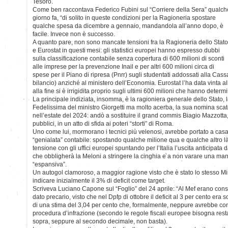
Tesoro.
Come ben raccontava Federico Fubini sul “Corriere della Sera” qualch
giorno fa, “di solito in queste condizioni per la Ragioneria spostare
qualche spesa da dicembre a gennaio, mandandola all’anno dopo, è
facile. Invece non è successo.
A quanto pare, non sono mancate tensioni fra la Ragioneria dello Stato
e Eurostat in questi mesi: gli statistici europei hanno espresso dubbi
sulla classificazione contabile senza copertura di 600 milioni di sconti
alle imprese per la prevenzione Inail e per altri 600 milioni circa di
spese per il Piano di ripresa (Pnrr) sugli studentati addossati alla Cassa 
bilancio) anziché al ministero dell’Economia. Eurostat l’ha data vinta all
alla fine si è irrigidita proprio sugli ultimi 600 milioni che hanno determ
La principale indiziata, insomma, è la ragioniera generale dello Stato,
Fedelissima del ministro Giorgetti ma molto acerba, la sua nomina scat
nell’estate del 2024: andò a sostituire il grand commis Biagio Mazzotta
pubblici, in un atto di sfida ai poteri “storti” di Roma.
Uno come lui, mormorano i tecnici più velenosi, avrebbe portato a casa 
“genialata” contabile: spostando qualche milione qua e qualche altro l
tensione con gli uffici europei spuntando per l’Italia l’uscita anticipata 
che obbligherà la Meloni a stringere la cinghia e a non varare una mano
“espansiva”.
Un autogol clamoroso, a maggior ragione visto che è stato lo stesso M
indicare inizialmente il 3% di deficit come target.
Scriveva Luciano Capone sul “Foglio” del 24 aprile: “Al Mef erano consa
dato precario, visto che nel Dpfp di ottobre il deficit al 3 per cento era s
di una stima del 3,04 per cento che, formalmente, neppure avrebbe cons
procedura d’infrazione (secondo le regole fiscali europee bisogna resta
sopra, seppure al secondo decimale, non basta).