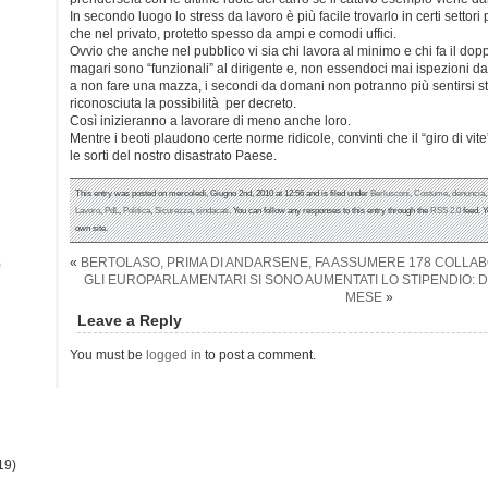
In secondo luogo lo stress da lavoro è più facile trovarlo in certi settori
che nel privato, protetto spesso da ampi e comodi uffici.
Ovvio che anche nel pubblico vi sia chi lavora al minimo e chi fa il doppio
magari sono “funzionali” al dirigente e, non essendoci mai ispezioni 
a non fare una mazza, i secondi da domani non potranno più sentirsi st
riconosciuta la possibilità per decreto.
Così inizieranno a lavorare di meno anche loro.
Mentre i beoti plaudono certe norme ridicole, convinti che il “giro di vite
le sorti del nostro disastrato Paese.
This entry was posted on mercoledì, Giugno 2nd, 2010 at 12:56 and is filed under
Berlusconi
,
Costume
,
denuncia
Lavoro
,
PdL
,
Politica
,
Sicurezza
,
sindacati
. You can follow any responses to this entry through the
RSS 2.0
feed. 
own site.
«
BERTOLASO, PRIMA DI ANDARSENE, FA ASSUMERE 178 COLLA
)
GLI EUROPARLAMENTARI SI SONO AUMENTATI LO STIPENDIO: DA
MESE
»
Leave a Reply
You must be
logged in
to post a comment.
19)