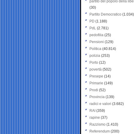
partito del popolo della libe
(30)
Partito Democratico
(1.034)
PD
(1.188)
PdL
(2.781)
pedofilia
(25)
Pensioni
(129)
Politica
(40.814)
polizia
(253)
Porto
(12)
povertà
(502)
Presepe
(14)
Primarie
(149)
Prodi
(52)
Provincia
(139)
radici e valori
(3.682)
RAI
(359)
rapine
(37)
Razzismo
(1.410)
Referendum
(200)