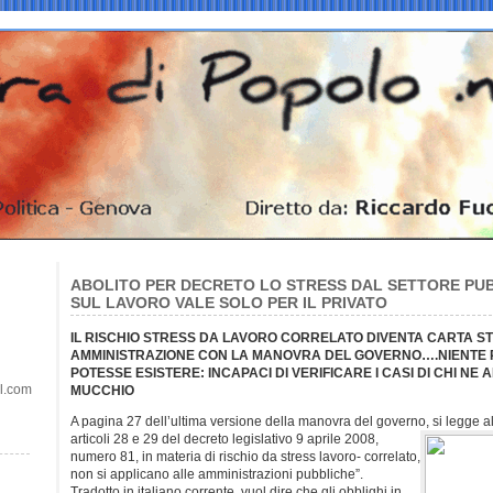
ABOLITO PER DECRETO LO STRESS DAL SETTORE PUB
SUL LAVORO VALE SOLO PER IL PRIVATO
IL RISCHIO STRESS DA LAVORO CORRELATO DIVENTA CARTA S
AMMINISTRAZIONE CON LA MANOVRA DEL GOVERNO….NIENTE P
POTESSE ESISTERE: INCAPACI DI VERIFICARE I CASI DI CHI NE 
il.com
MUCCHIO
A pagina 27 dell’ultima versione della manovra del governo, si legge a
articoli 28 e 29 del decreto legislativo 9 aprile 2008,
numero 81, in materia di rischio da stress lavoro- correlato,
non si applicano alle amministrazioni pubbliche”.
Tradotto in italiano corrente, vuol dire che gli obblighi in