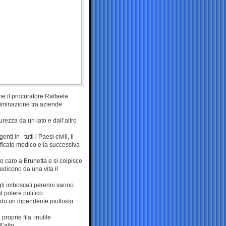
he il procuratore Raffaele
criminazione tra aziende
rezza da un lato e dall’altro
nti in tutti i Paesi civili, il
ificato medico e la successiva
o caro a Brunetta e si colpisce
ledicono da una vita il
gli imboscati perenni vanno
al potere politico.
endo un dipendente piuttosto
roprie fila: inutile
’alto.