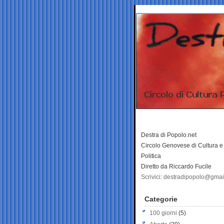
Destra di Popolo.net
Circolo Genovese di Cultura e
Politica
Diretto da Riccardo Fucile
Scrivici: destradipopolo@gma
Categorie
100 giorni
(5)