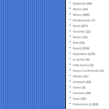
Mattarella
(60)
Meloni
(14)
Milano
(300)
Montezemolo
(7)
Monti
(357)
moschea
(11)
Musso
(10)
Muti
(10)
Napoli
(319)
Napolitano
(220)
no global
(5)
notte bianca
(3)
Nuovo Centrodestra
(2)
Obama
(11)
olimpiadi
(40)
Oliveri
(4)
Pannella
(29)
Papa
(33)
Parlamento
(1.428)