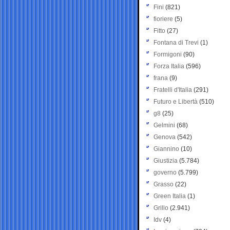
Fini
(821)
fioriere
(5)
Fitto
(27)
Fontana di Trevi
(1)
Formigoni
(90)
Forza Italia
(596)
frana
(9)
Fratelli d'Italia
(291)
Futuro e Libertà
(510)
g8
(25)
Gelmini
(68)
Genova
(542)
Giannino
(10)
Giustizia
(5.784)
governo
(5.799)
Grasso
(22)
Green Italia
(1)
Grillo
(2.941)
Idv
(4)