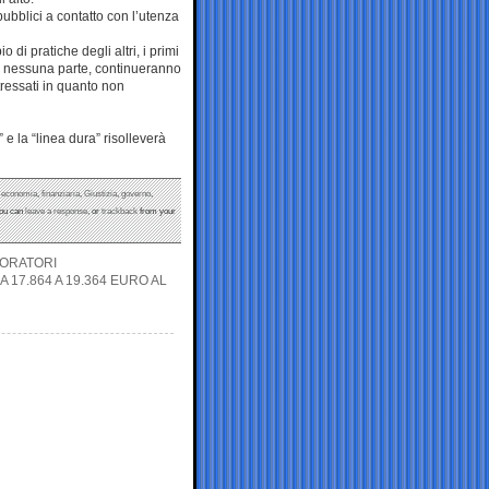
 pubblici a contatto con l’utenza
 di pratiche degli altri, i primi
da nessuna parte, continueranno
ressati in quanto non
” e la “linea dura” risolleverà
,
economia
,
finanziaria
,
Giustizia
,
governo
,
You can
leave a response
, or
trackback
from your
BORATORI
 17.864 A 19.364 EURO AL