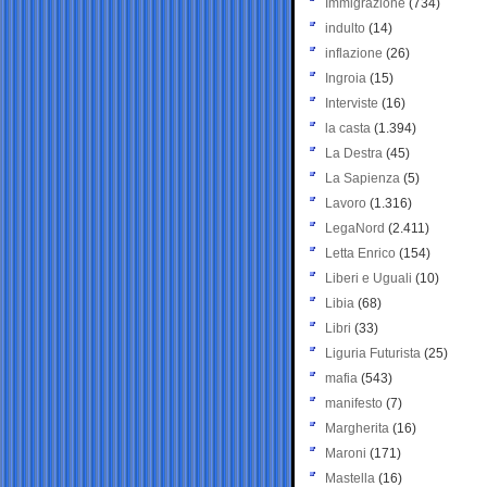
Immigrazione
(734)
indulto
(14)
inflazione
(26)
Ingroia
(15)
Interviste
(16)
la casta
(1.394)
La Destra
(45)
La Sapienza
(5)
Lavoro
(1.316)
LegaNord
(2.411)
Letta Enrico
(154)
Liberi e Uguali
(10)
Libia
(68)
Libri
(33)
Liguria Futurista
(25)
mafia
(543)
manifesto
(7)
Margherita
(16)
Maroni
(171)
Mastella
(16)