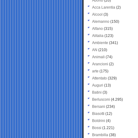
Aborto
(20)
Acca Larentia
(2)
Alcool
(3)
Alemanno
(150)
Alfano
(315)
Alitalia
(123)
Ambiente
(341)
AN
(210)
Animali
(74)
Arancioni
(2)
arte
(175)
Attentato
(329)
Auguri
(13)
Batini
(3)
Berlusconi
(4.295)
Bersani
(234)
Biasotti
(12)
Boldrini
(4)
Bossi
(1.221)
Brambilla
(38)