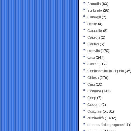
Brunetta
(83)
Burlando
(26)
Camogli
(2)
canile
(4)
Cappello
(8)
Caprotti
(2)
Caritas
(6)
carovita
(170)
casa
(247)
Casini
(119)
Centrodestra in Liguria
(35
Chiesa
(276)
Cina
(10)
Comune
(342)
Coop
(7)
Cossiga
(7)
Costume
(5.581)
criminalità
(1.402)
democratici e progressisti
(