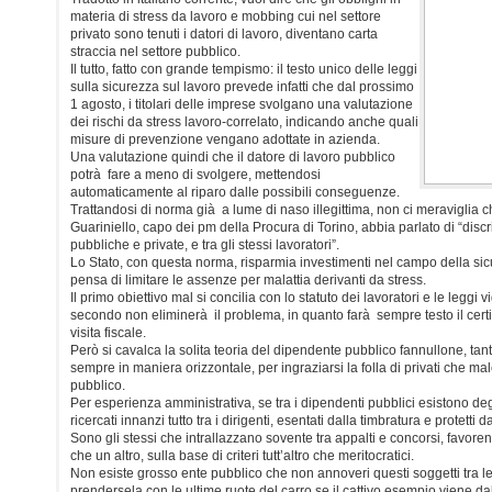
materia di stress da lavoro e mobbing cui nel settore
privato sono tenuti i datori di lavoro, diventano carta
straccia nel settore pubblico.
Il tutto, fatto con grande tempismo: il testo unico delle leggi
sulla sicurezza sul lavoro prevede infatti che dal prossimo
1 agosto, i titolari delle imprese svolgano una valutazione
dei rischi da stress lavoro-correlato, indicando anche quali
misure di prevenzione vengano adottate in azienda.
Una valutazione quindi che il datore di lavoro pubblico
potrà fare a meno di svolgere, mettendosi
automaticamente al riparo dalle possibili conseguenze.
Trattandosi di norma già a lume di naso illegittima, non ci meraviglia c
Guariniello, capo dei pm della Procura di Torino, abbia parlato di “dis
pubbliche e private, e tra gli stessi lavoratori”.
Lo Stato, con questa norma, risparmia investimenti nel campo della sicu
pensa di limitare le assenze per malattia derivanti da stress.
Il primo obiettivo mal si concilia con lo statuto dei lavoratori e le leggi vige
secondo non eliminerà il problema, in quanto farà sempre testo il cert
visita fiscale.
Però si cavalca la solita teoria del dipendente pubblico fannullone, tant
sempre in maniera orizzontale, per ingraziarsi la folla di privati che ma
pubblico.
Per esperienza amministrativa, se tra i dipendenti pubblici esistono de
ricercati innanzi tutto tra i dirigenti, esentati dalla timbratura e protetti d
Sono gli stessi che intrallazzano sovente tra appalti e concorsi, favor
che un altro, sulla base di criteri tutt’altro che meritocratici.
Non esiste grosso ente pubblico che non annoveri questi soggetti tra le p
prendersela con le ultime ruote del carro se il cattivo esempio viene dall