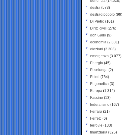
denuncia
(14.528)
destra
(573)
destradipopolo
(99)
Di Pietro
(101)
Diritti civili
(276)
don Gallo
(9)
economia
(2.331)
elezioni
(3.303)
emergenza
(3.077)
Energia
(45)
Esselunga
(2)
Esteri
(784)
Eugenetica
(3)
Europa
(1.314)
Fassino
(13)
federalismo
(167)
Ferrara
(21)
Ferretti
(6)
ferrovie
(133)
finanziaria
(325)