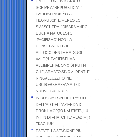
UN LETTORE INDIGNATO
SCRIVE A “REPUBBLICA”: “I
PACIFISTI NON SONO
FILORUSSI”. E MERLO LO
SMASCHERA: “DISARMANDO
L’UCRAINA, QUESTO
‘PACIFISMO’ NON LA
CONSEGNEREBBE
ALL’OCCIDENTE E AI SUOI
VALORI ‘PACIFISTI’ MA
ALL’IMPERIALISMO DI PUTIN
CHE, ARMATO SINO AI DENTI E
RINGALLUZZITO, NE
USCIREBBE AFFAMATO DI
NUOVE GUERRE”
IN RUSSIA ESPLODE L’AUTO
DELL’AD DELL’AZIENDA DI
DRONI: MORTO L’AUTISTA, LUI
IN FIN DI VITA. CHI E’ VLADIMIR
TKACHUK
ESTATE, LA STAGIONE PIU’