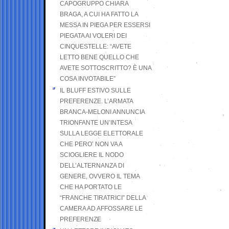
CAPOGRUPPO CHIARA
BRAGA, A CUI HA FATTO LA
MESSA IN PIEGA PER ESSERSI
PIEGATA AI VOLERI DEI
CINQUESTELLE: “AVETE
LETTO BENE QUELLO CHE
AVETE SOTTOSCRITTO? È UNA
COSA INVOTABILE”
IL BLUFF ESTIVO SULLE
PREFERENZE. L’ARMATA
BRANCA-MELONI ANNUNCIA
TRIONFANTE UN’INTESA
SULLA LEGGE ELETTORALE
CHE PERO’ NON VA A
SCIOGLIERE IL NODO
DELL’ALTERNANZA DI
GENERE, OVVERO IL TEMA
CHE HA PORTATO LE
“FRANCHE TIRATRICI” DELLA
CAMERA AD AFFOSSARE LE
PREFERENZE