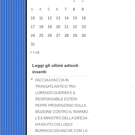
1
2
3
4
5
6
7
8
9
10
11
12
13
14
15
16
17
18
19
20
21
22
23
24
25
26
27
28
29
30
31
« Lug
Leggi gli ultimi articoli
inseriti
FACCIA A FACCIA IN
TRANSATLANTICO TRA
LORENZO GUERINI E IL
RESPONSABILE ESTERI
PEPPE PROVENZANO SULLA
MOZIONE CONTRO IL RIARMO.
L’EX MINISTRO DELLA DIFESA
HA AVUTO COLLOQUI
BURRASCOSI ANCHE CON LA