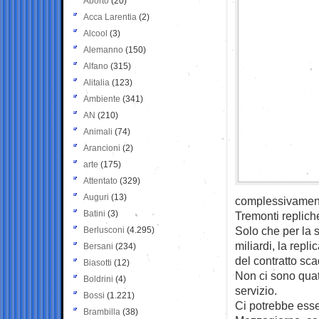
Aborto
(20)
Acca Larentia
(2)
Alcool
(3)
Alemanno
(150)
Alfano
(315)
Alitalia
(123)
Ambiente
(341)
AN
(210)
Animali
(74)
Arancioni
(2)
arte
(175)
Attentato
(329)
Auguri
(13)
complessivamente
Batini
(3)
Tremonti replich
Solo che per la 
Berlusconi
(4.295)
miliardi, la repl
Bersani
(234)
del contratto sc
Biasotti
(12)
Non ci sono quatt
Boldrini
(4)
servizio.
Bossi
(1.221)
Ci potrebbe esse
Brambilla
(38)