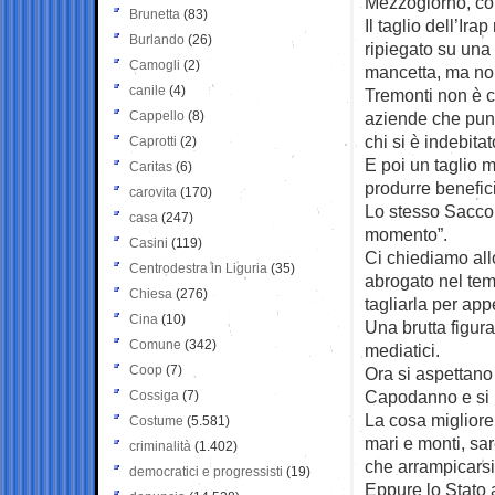
Mezzogiorno, com
Brunetta
(83)
Il taglio dell’Ir
Burlando
(26)
ripiegato su una 
Camogli
(2)
mancetta, ma no
canile
(4)
Tremonti non è co
Cappello
(8)
aziende che punt
chi si è indebitat
Caprotti
(2)
E poi un taglio m
Caritas
(6)
produrre benefici 
carovita
(170)
Lo stesso Sacconi
casa
(247)
momento”.
Casini
(119)
Ci chiediamo all
Centrodestra in Liguria
(35)
abrogato nel temp
Chiesa
(276)
tagliarla per ap
Cina
(10)
Una brutta figur
Comune
(342)
mediatici.
Coop
(7)
Ora si aspettano 
Capodanno e si 
Cossiga
(7)
La cosa migliore,
Costume
(5.581)
mari e monti, sa
criminalità
(1.402)
che arrampicarsi
democratici e progressisti
(19)
Eppure lo Stato a