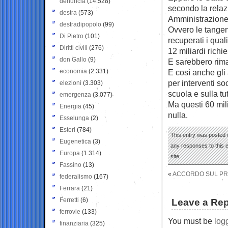
denuncia
(14.528)
secondo la relaz
destra
(573)
Amministrazione i
destradipopolo
(99)
Ovvero le tangenti
Di Pietro
(101)
recuperati i qual
Diritti civili
(276)
12 miliardi richies
don Gallo
(9)
E sarebbero rimas
economia
(2.331)
E così anche gli 
per interventi soc
elezioni
(3.303)
scuola e sulla tu
emergenza
(3.077)
Ma questi 60 mili
Energia
(45)
nulla.
Esselunga
(2)
Esteri
(784)
This entry was posted 
Eugenetica
(3)
any responses to this 
Europa
(1.314)
site.
Fassino
(13)
«
ACCORDO SUL PROC
federalismo
(167)
Ferrara
(21)
Ferretti
(6)
Leave a Rep
ferrovie
(133)
You must be
log
finanziaria
(325)