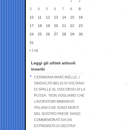
1
2
3
4
5
6
7
8
9
10
11
12
13
14
15
16
17
18
19
20
21
22
23
24
25
26
27
28
29
30
31
« Lug
Leggi gli ultimi articoli
inseriti
CERIMONIA MARCINELLE, I
SINDACATI BELGI SI VOLTANO
DI SPALLE AL DISCORSO DI LA
RUSSA: “NON VOGLIAMO CHE
LAVORATORI IMMIGRATI
ITALIANI CHE SONO MORTI
NEL NOSTRO PAESE SIANO
COMMEMORATI DA UN
ESTREMISTA DI DESTRA”