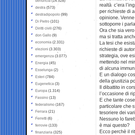
denuncia
(14.528)
realtà c’era l’i
destra
(573)
per richieste di a
destradipopolo
(99)
opinione. Venne 
Di Pietro
(101)
sottoporre i par
Diritti civili
(276)
Ora che sia vero
don Gallo
(9)
ma si tratta anch
economia
(2.331)
La tesi che esis
richieste di auto
elezioni
(3.303)
strategia, ove e
emergenza
(3.077)
mettendo nel miri
Energia
(45)
di alcuna immuni
Esselunga
(2)
E un dialogo cos
Esteri
(784)
della giustizia p
Eugenetica
(3)
Il dibattito in c
Europa
(1.314)
l’occasione di ri
Fassino
(13)
E che tante cose
federalismo
(167)
particolare che 
Ferrara
(21)
tesoriere dei var
Nessuno lo fare
Ferretti
(6)
è mai questo?
ferrovie
(133)
Ecco perchè il ri
finanziaria
(325)