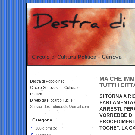
MA CHE IMMU
Destra di Popolo.net
TUTTI I CITT
Circolo Genovese di Cultura e
Politica
SI TORNA A RI
Diretto da Riccardo Fucile
PARLAMENTAR
Scrivici: destradipopolo@gmail.com
ARRESTI, PER
VORREBBE DI
Categorie
PROCEDIMENT
TOGHE”, LA C
100 giorni
(5)