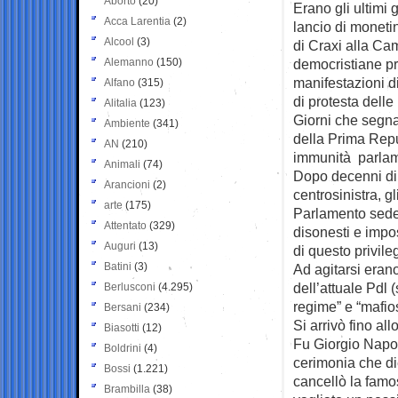
Aborto
(20)
Erano gli ultimi 
Acca Larentia
(2)
lancio di
monetin
Alcool
(3)
di Craxi alla Cam
Alemanno
(150)
democristiane pre
manifestazioni d
Alfano
(315)
di protesta delle
Alitalia
(123)
Giorni che segna
Ambiente
(341)
della Prima Repu
AN
(210)
immunità parlam
Animali
(74)
Dopo decenni di 
Arancioni
(2)
centrosinistra, gl
arte
(175)
Parlamento sede
Attentato
(329)
disonesti e impos
Auguri
(13)
di questo privile
Batini
(3)
Ad agitarsi eran
dell’attuale Pdl (
Berlusconi
(4.295)
regime” e “mafios
Bersani
(234)
Si arrivò fino al
Biasotti
(12)
Fu Giorgio Napoli
Boldrini
(4)
cerimonia che die
Bossi
(1.221)
cancellò la fam
Brambilla
(38)