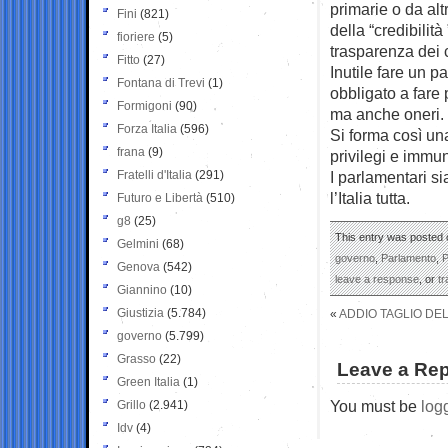
primarie o da alt
Fini
(821)
della “credibilità
fioriere
(5)
trasparenza dei co
Fitto
(27)
Inutile fare un 
Fontana di Trevi
(1)
obbligato a fare 
Formigoni
(90)
ma anche oneri.
Forza Italia
(596)
Si forma così un
frana
(9)
privilegi e immun
Fratelli d'Italia
(291)
I parlamentari si
l’Italia tutta.
Futuro e Libertà
(510)
g8
(25)
This entry was posted 
Gelmini
(68)
governo
,
Parlamento
,
P
Genova
(542)
leave a response
, or
t
Giannino
(10)
Giustizia
(5.784)
«
ADDIO TAGLIO DEL
governo
(5.799)
Grasso
(22)
Leave a Rep
Green Italia
(1)
You must be
log
Grillo
(2.941)
Idv
(4)