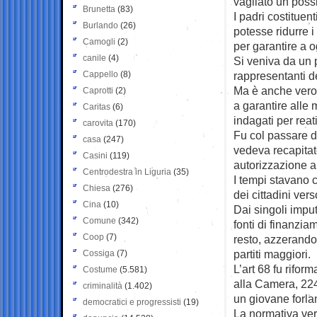
vagliato un possi
Brunetta
(83)
I padri costituen
Burlando
(26)
potesse ridurre i
Camogli
(2)
per garantire a o
canile
(4)
Si veniva da un p
Cappello
(8)
rappresentanti d
Ma è anche vero 
Caprotti
(2)
a garantire alle
Caritas
(6)
indagati per reat
carovita
(170)
Fu col passare d
casa
(247)
vedeva recapitate
Casini
(119)
autorizzazione a
Centrodestra in Liguria
(35)
I tempi stavano 
Chiesa
(276)
dei cittadini vers
Cina
(10)
Dai singoli imput
Comune
(342)
fonti di finanzia
Coop
(7)
resto, azzerando 
partiti maggiori.
Cossiga
(7)
L’art 68 fu rifo
Costume
(5.581)
alla Camera, 224
criminalità
(1.402)
un giovane forla
democratici e progressisti
(19)
La normativa verr