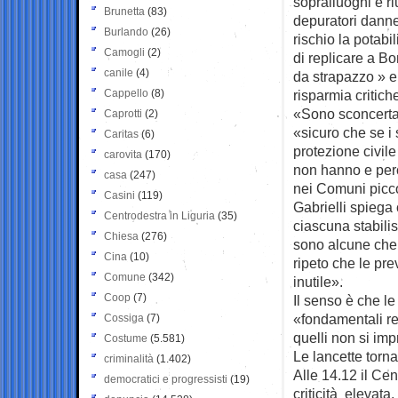
sopralluoghi e riu
Brunetta
(83)
depuratori danneg
Burlando
(26)
rischio la potabi
Camogli
(2)
di replicare a Bo
canile
(4)
da strapazzo » e
Cappello
(8)
risparmia critiche
«Sono sconcertat
Caprotti
(2)
«sicuro che se i
Caritas
(6)
protezione civil
carovita
(170)
non hanno e perc
casa
(247)
nei Comuni picco
Casini
(119)
Gabrielli spiega 
Centrodestra in Liguria
(35)
ciascuna stabili
Chiesa
(276)
sono alcune che 
Cina
(10)
ripeto che le pre
Comune
(342)
inutile».
Coop
(7)
Il senso è che le
«fondamentali res
Cossiga
(7)
quelli non si imp
Costume
(5.581)
Le lancette tor
criminalità
(1.402)
Alle 14.12 il Cen
democratici e progressisti
(19)
criticità elevata,