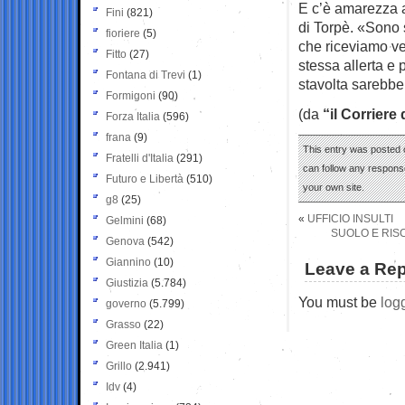
E c’è amarezza a
Fini
(821)
di Torpè. «Sono s
fioriere
(5)
che riceviamo ve
Fitto
(27)
stessa allerta 
Fontana di Trevi
(1)
stavolta sarebbe
Formigoni
(90)
(da
“il Corriere
Forza Italia
(596)
frana
(9)
This entry was posted 
Fratelli d'Italia
(291)
can follow any response
Futuro e Libertà
(510)
your own site.
g8
(25)
«
UFFICIO INSULTI
Gelmini
(68)
SUOLO E RISC
Genova
(542)
Giannino
(10)
Leave a Rep
Giustizia
(5.784)
You must be
log
governo
(5.799)
Grasso
(22)
Green Italia
(1)
Grillo
(2.941)
Idv
(4)