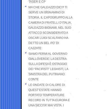
TASER E CP
MA CHE GALEAZZO DICI? TI
SERVE UN BIGNAMINO DI
STORIA. IL CAPOGRUPPO ALLA
CAMERA DI FRATELLI D’ITALIA,
GALEAZZO BIGNAMI, NEL SUO
ATTACCO SCONSIDERATO A
OSCAR LUIGI SCALFARO HA
DETTO UN BEL PO’ DI
CAZZATE
SIAMO FERMI AL GOVERNO
GIALLOVERDE: LA DESTRA
SULLA DIFESA È OSTAGGIO
DEI “PACIFISTI” LEGHISTI, LA
SINISTRA DEL PUTINIANO
CONTE
LE ONDATE DI CALORE DI
QUEST’ESTATE HANNO
PORTATO TEMPERATURE
RECORD IN TUTTA EUROPA E
UNA SICCITA’ MAI VISTA. I