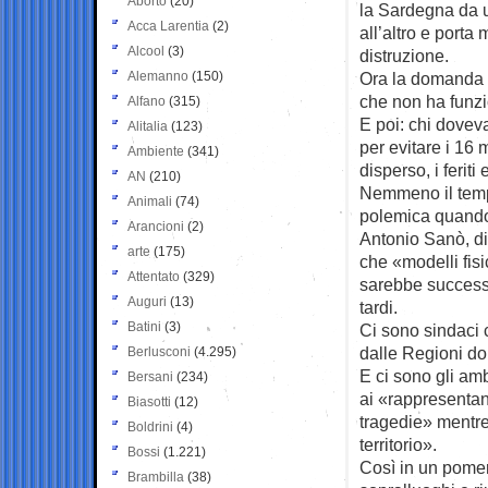
Aborto
(20)
la Sardegna da 
Acca Larentia
(2)
all’altro e porta 
Alcool
(3)
distruzione.
Alemanno
(150)
Ora la domanda 
che non ha funz
Alfano
(315)
E poi: chi dovev
Alitalia
(123)
per evitare i 16 mo
Ambiente
(341)
disperso, i ferit
AN
(210)
Nemmeno il tempo
Animali
(74)
polemica quando n
Arancioni
(2)
Antonio Sanò, dire
arte
(175)
che «modelli fis
Attentato
(329)
sarebbe successo
Auguri
(13)
tardi.
Batini
(3)
Ci sono sindaci c
dalle Regioni do
Berlusconi
(4.295)
E ci sono gli amb
Bersani
(234)
ai «rappresentan
Biasotti
(12)
tragedie» mentre
Boldrini
(4)
territorio».
Bossi
(1.221)
Così in un pomeri
Brambilla
(38)