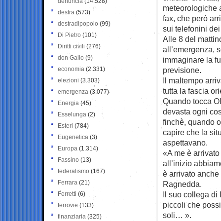
denuncia
(14.528)
meteorologiche a
destra
(573)
fax, che però arri
destradipopolo
(99)
sui telefonini de
Di Pietro
(101)
Alle 8 del mattin
Diritti civili
(276)
all’emergenza, s
don Gallo
(9)
immaginare la fur
economia
(2.331)
previsione.
Il maltempo arri
elezioni
(3.303)
tutta la fascia or
emergenza
(3.077)
Quando tocca Ol
Energia
(45)
devasta ogni cos
Esselunga
(2)
finchè, quando or
Esteri
(784)
capire che la sit
Eugenetica
(3)
aspettavano.
Europa
(1.314)
«A me è arrivato
Fassino
(13)
all’inizio abbiam
federalismo
(167)
è arrivato anche 
Ferrara
(21)
Ragnedda.
Il suo collega d
Ferretti
(6)
piccoli che poss
ferrovie
(133)
soli… ».
finanziaria
(325)