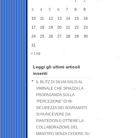
1
2
3
4
5
6
7
8
9
10
11
12
13
14
15
16
17
18
19
20
21
22
23
24
25
26
27
28
29
30
31
« Lug
Leggi gli ultimi articoli
inseriti
IL BLITZ DI SILVIA SALIS AL
VIMINALE CHE SPIAZZA LA
PROPAGANDA SULLA
“PERCEZIONE” DI IN-
SICUREZZA DEI SOVRANISTI:
SI FA RICEVERE DA
PIANTEDOSI E OTTIENE LA
COLLABORAZIONE DEL
MINISTRO SENZA CEDERE SU