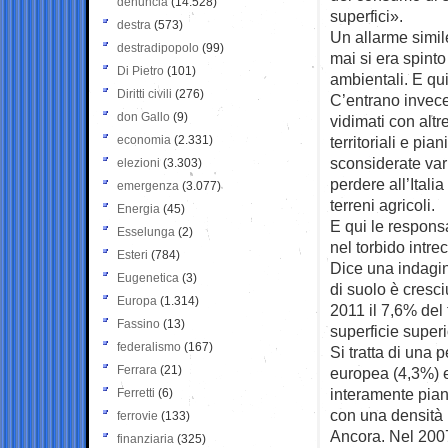
denuncia
(14.528)
superfici».
destra
(573)
Un allarme simile
destradipopolo
(99)
mai si era spinto
Di Pietro
(101)
ambientali. E qu
Diritti civili
(276)
C’entrano invece
don Gallo
(9)
vidimati con alt
economia
(2.331)
territoriali e pi
sconsiderate var
elezioni
(3.303)
perdere all’Itali
emergenza
(3.077)
terreni agricoli.
Energia
(45)
E qui le responsa
Esselunga
(2)
nel torbido intrec
Esteri
(784)
Dice una indagin
Eugenetica
(3)
di suolo è cresci
Europa
(1.314)
2011 il 7,6% del 
Fassino
(13)
superficie superi
federalismo
(167)
Si tratta di una
Ferrara
(21)
europea (4,3%) 
interamente pian
Ferretti
(6)
con una densità a
ferrovie
(133)
Ancora. Nel 2007
finanziaria
(325)