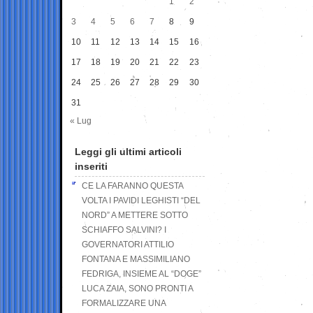
1
2
3
4
5
6
7
8
9
10
11
12
13
14
15
16
17
18
19
20
21
22
23
24
25
26
27
28
29
30
31
« Lug
Leggi gli ultimi articoli
inseriti
CE LA FARANNO QUESTA
VOLTA I PAVIDI LEGHISTI “DEL
NORD” A METTERE SOTTO
SCHIAFFO SALVINI? I
GOVERNATORI ATTILIO
FONTANA E MASSIMILIANO
FEDRIGA, INSIEME AL “DOGE”
LUCA ZAIA, SONO PRONTI A
FORMALIZZARE UNA