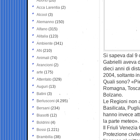
Aborto
(20)
Acca Larentia
(2)
Alcool
(3)
Alemanno
(150)
Alfano
(315)
Alitalia
(123)
Ambiente
(341)
AN
(210)
Si sapeva dal 9 
Animali
(74)
Gabrielli aveva 
Arancioni
(2)
dieci anni di dis
arte
(175)
2004, soltanto i
Attentato
(329)
Quali sono? «Pie
Auguri
(13)
Romagna, Toscan
Batini
(3)
Bolzano.
Le Regioni non a
Berlusconi
(4.295)
Basilicata, Pugl
Bersani
(234)
hanno invece atti
Biasotti
(12)
la parte meteo».
Boldrini
(4)
Il Friuli Venezia
Bossi
(1.221)
Protezione civil
Brambilla
(38)