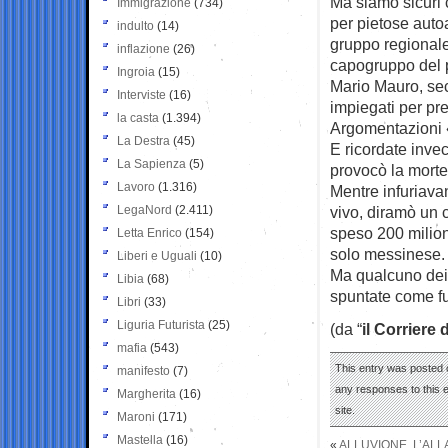
Ma siamo sicuri 
Immigrazione
(734)
per pietose auto
indulto
(14)
gruppo regionale 
inflazione
(26)
capogruppo del pa
Ingroia
(15)
Mario Mauro, sec
Interviste
(16)
impiegati per pre
la casta
(1.394)
Argomentazioni «
La Destra
(45)
E ricordate inve
La Sapienza
(5)
provocò la morte
Lavoro
(1.316)
Mentre infuriava
LegaNord
(2.411)
vivo, diramò un 
speso 200 milioni
Letta Enrico
(154)
solo messinese.
Liberi e Uguali
(10)
Ma qualcuno dei s
Libia
(68)
spuntate come fu
Libri
(33)
Liguria Futurista
(25)
(da “
il Corriere 
mafia
(543)
This entry was posted 
manifesto
(7)
any responses to this 
Margherita
(16)
site.
Maroni
(171)
Mastella
(16)
«
ALLUVIONE, L’ALLA