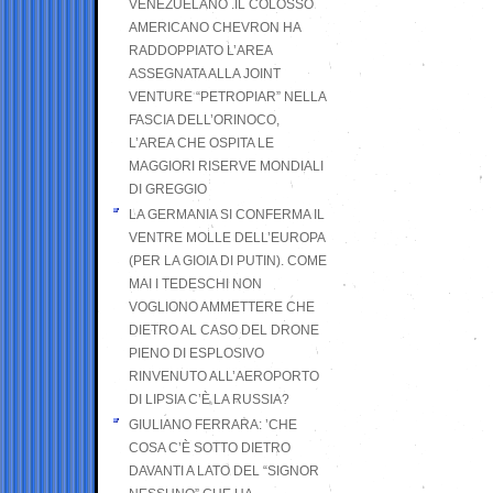
VENEZUELANO .IL COLOSSO
AMERICANO CHEVRON HA
RADDOPPIATO L’AREA
ASSEGNATA ALLA JOINT
VENTURE “PETROPIAR” NELLA
FASCIA DELL’ORINOCO,
L’AREA CHE OSPITA LE
MAGGIORI RISERVE MONDIALI
DI GREGGIO
LA GERMANIA SI CONFERMA IL
VENTRE MOLLE DELL’EUROPA
(PER LA GIOIA DI PUTIN). COME
MAI I TEDESCHI NON
VOGLIONO AMMETTERE CHE
DIETRO AL CASO DEL DRONE
PIENO DI ESPLOSIVO
RINVENUTO ALL’AEROPORTO
DI LIPSIA C’È LA RUSSIA?
GIULIANO FERRARA: ’CHE
COSA C’È SOTTO DIETRO
DAVANTI A LATO DEL “SIGNOR