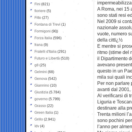
impermeabilizza
Fini
(821)
A Roma, nei 15 an
fioriere
(5)
sono stati resi ed
Fitto
(27)
Nel 2009 si cont
Fontana di Trevi
(1)
nazionale assol
Formigoni
(90)
vuote, numero su
Forza Italia
(596)
della cittï¿½
frana
(9)
E mentre si pros
Fratelli d'Italia
(291)
ritmo (stime del 
il Dipartimento 
Futuro e Libertà
(510)
avevano presenta
g8
(25)
questo in un Paes
Gelmini
(68)
mila sui quali in
Genova
(542)
Per non parlare p
Giannino
(10)
avanti dal 2001, 
Giustizia
(5.784)
Al verificarsi d
governo
(5.799)
Liguria e Toscan
Grasso
(22)
destinare alla p
Green Italia
(1)
Trenta milioni l’a
Grillo
(2.941)
sono pochini pe
l’anno per alme
Idv
(4)