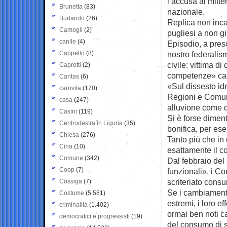
l’accusa al mitte
Brunetta
(83)
nazionale.
Burlando
(26)
Replica non incas
Camogli
(2)
pugliesi a non gir
canile
(4)
Episodio, a pres
Cappello
(8)
nostro federali
civile: vittima d
Caprotti
(2)
competenze» capa
Caritas
(6)
«Sul dissesto id
carovita
(170)
Regioni e Comuni
casa
(247)
alluvione come q
Casini
(119)
Si è forse diment
Centrodestra in Liguria
(35)
bonifica, per es
Chiesa
(276)
Tanto più che in 
Cina
(10)
esattamente il co
Comune
(342)
Dal febbraio del 
Coop
(7)
funzionali», i C
scriteriato consu
Cossiga
(7)
Se i cambiament
Costume
(5.581)
estremi, i loro e
criminalità
(1.402)
ormai ben noti ca
democratici e progressisti
(19)
del consumo di 