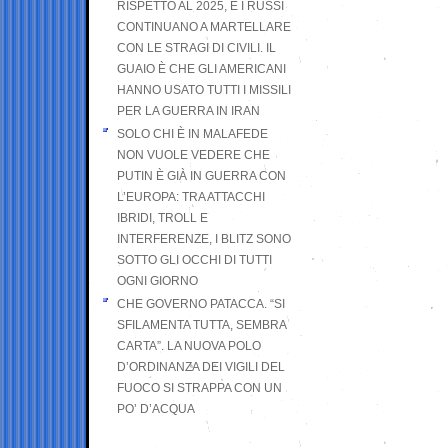
RISPETTO AL 2025, E I RUSSI
CONTINUANO A MARTELLARE
CON LE STRAGI DI CIVILI. IL
GUAIO È CHE GLI AMERICANI
HANNO USATO TUTTI I MISSILI
PER LA GUERRA IN IRAN
SOLO CHI È IN MALAFEDE
NON VUOLE VEDERE CHE
PUTIN È GIÀ IN GUERRA CON
L’EUROPA: TRA ATTACCHI
IBRIDI, TROLL E
INTERFERENZE, I BLITZ SONO
SOTTO GLI OCCHI DI TUTTI
OGNI GIORNO
CHE GOVERNO PATACCA. “SI
SFILAMENTA TUTTA, SEMBRA
CARTA”. LA NUOVA POLO
D’ORDINANZA DEI VIGILI DEL
FUOCO SI STRAPPA CON UN
PO’ D’ACQUA