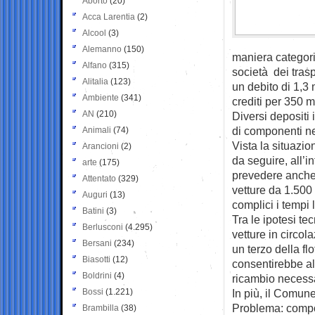
Aborto
(20)
Acca Larentia
(2)
Alcool
(3)
Alemanno
(150)
maniera categoric
Alfano
(315)
società dei trasp
Alitalia
(123)
un debito di 1,3 
Ambiente
(341)
crediti per 350 m
AN
(210)
Diversi depositi 
di componenti nec
Animali
(74)
Vista la situazion
Arancioni
(2)
da seguire, all’i
arte
(175)
prevedere anche
Attentato
(329)
vetture da 1.500
Auguri
(13)
complici i tempi
Batini
(3)
Tra le ipotesi t
Berlusconi
(4.295)
vetture in circol
Bersani
(234)
un terzo della fl
Biasotti
(12)
consentirebbe all
Boldrini
(4)
ricambio necessa
Bossi
(1.221)
In più, il Comune
Problema: compor
Brambilla
(38)