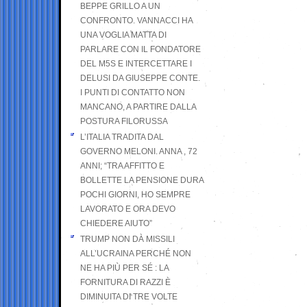
BEPPE GRILLO A UN
CONFRONTO. VANNACCI HA
UNA VOGLIA MATTA DI
PARLARE CON IL FONDATORE
DEL M5S E INTERCETTARE I
DELUSI DA GIUSEPPE CONTE.
I PUNTI DI CONTATTO NON
MANCANO, A PARTIRE DALLA
POSTURA FILORUSSA
L’ITALIA TRADITA DAL
GOVERNO MELONI. ANNA , 72
ANNI; “TRA AFFITTO E
BOLLETTE LA PENSIONE DURA
POCHI GIORNI, HO SEMPRE
LAVORATO E ORA DEVO
CHIEDERE AIUTO”
TRUMP NON DÀ MISSILI
ALL’UCRAINA PERCHÉ NON
NE HA PIÙ PER SÉ : LA
FORNITURA DI RAZZI È
DIMINUITA DI TRE VOLTE