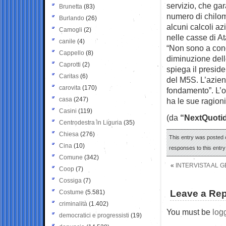
servizio, che gar
Brunetta
(83)
numero di chilom
Burlando
(26)
alcuni calcoli a
Camogli
(2)
nelle casse di At
canile
(4)
“Non sono a cono
Cappello
(8)
diminuzione delle
Caprotti
(2)
spiega il preside
Caritas
(6)
del M5S. L’aziend
carovita
(170)
fondamento”. L’o
casa
(247)
ha le sue ragioni:
Casini
(119)
(da
“NextQuoti
Centrodestra in Liguria
(35)
Chiesa
(276)
This entry was posted o
Cina
(10)
responses to this entr
Comune
(342)
«
INTERVISTA AL 
Coop
(7)
Cossiga
(7)
Leave a Rep
Costume
(5.581)
criminalità
(1.402)
You must be
log
democratici e progressisti
(19)