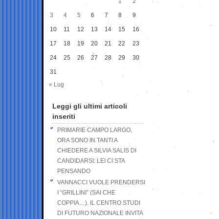
1
2
3
4
5
6
7
8
9
10
11
12
13
14
15
16
17
18
19
20
21
22
23
24
25
26
27
28
29
30
31
« Lug
Leggi gli ultimi articoli
inseriti
PRIMARIE CAMPO LARGO,
ORA SONO IN TANTI A
CHIEDERE A SILVIA SALIS DI
CANDIDARSI: LEI CI STA
PENSANDO
VANNACCI VUOLE PRENDERSI
I “GRILLINI” (SAI CHE
COPPIA…). IL CENTRO STUDI
DI FUTURO NAZIONALE INVITA