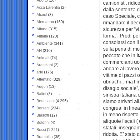
Aborto
(20)
camionisti, ridic
Acca Larentia
(2)
dalla sentenza d
Alcool
(3)
caso Speciale, c
Alemanno
(150)
rimandare il dec
sicurezza per “vi
Alfano
(315)
forma”, Prodi pe
Alitalia
(123)
consolarsi con i
Ambiente
(341)
sulla pena di m
AN
(210)
peccato che in It
Animali
(74)
commercianti ucc
Arancioni
(2)
andare al lavoro,
arte
(175)
vittime di pazzi 
Attentato
(329)
ubriachi…ma l’im
Auguri
(13)
disagio sociale”
Batini
(3)
sinistra italiana
siamo arrivati al
Berlusconi
(4.295)
congrua, in linea
Bersani
(234)
in meno rispetto
Biasotti
(12)
aliquote fiscali 
Boldrini
(4)
statali, insegnan
Bossi
(1.221)
ridotta. E’ stato
Brambilla
(38)