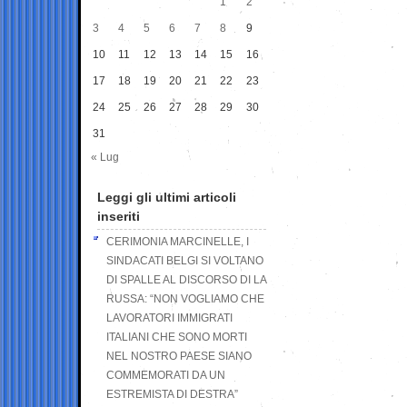
1
2
3
4
5
6
7
8
9
10
11
12
13
14
15
16
17
18
19
20
21
22
23
24
25
26
27
28
29
30
31
« Lug
Leggi gli ultimi articoli
inseriti
CERIMONIA MARCINELLE, I
SINDACATI BELGI SI VOLTANO
DI SPALLE AL DISCORSO DI LA
RUSSA: “NON VOGLIAMO CHE
LAVORATORI IMMIGRATI
ITALIANI CHE SONO MORTI
NEL NOSTRO PAESE SIANO
COMMEMORATI DA UN
ESTREMISTA DI DESTRA”