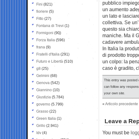
pubblico impiego
Fini
(821)
un aumento adegu
fioriere
(5)
un lato e lasciar
Fitto
(27)
collettiva. Se u
Fontana di Trevi
(1)
questo sia chiaro
Formigoni
(90)
maniche. Ma il G
Forza Italia
(596)
cadavere ambulan
frana
(9)
In Italia la produ
Fratelli d'Italia
(291)
di prodotto tropp
un colpo: la pen
Futuro e Libertà
(510)
caso è gradito, 
g8
(25)
Gelmini
(68)
This entry was posted 
Genova
(542)
can follow any response
Giannino
(10)
your own site.
Giustizia
(5.784)
«
Articolo precedente
governo
(5.799)
Grasso
(22)
Green Italia
(1)
Leave a Rep
Grillo
(2.941)
You must be
log
Idv
(4)