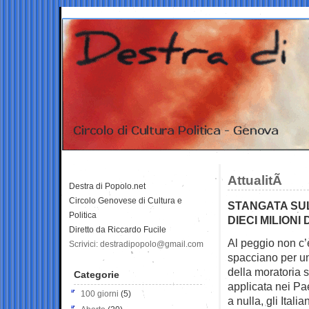
AttualitÃ
Destra di Popolo.net
Circolo Genovese di Cultura e
STANGATA SUL
Politica
DIECI MILIONI
Diretto da Riccardo Fucile
Al peggio non c’è
Scrivici: destradipopolo@gmail.com
spacciano per un
della moratoria s
Categorie
applicata nei Pa
100 giorni
(5)
a nulla, gli Itali