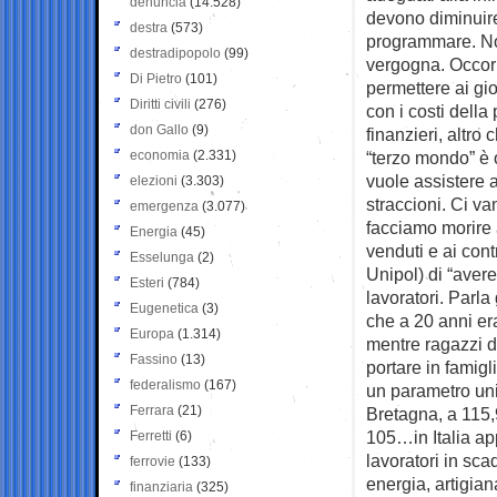
denuncia
(14.528)
devono diminuire
destra
(573)
programmare. No
destradipopolo
(99)
vergogna. Occorr
Di Pietro
(101)
permettere ai gio
Diritti civili
(276)
con i costi della 
don Gallo
(9)
finanzieri, altro
economia
(2.331)
“terzo mondo” è o
vuole assistere 
elezioni
(3.303)
straccioni. Ci va
emergenza
(3.077)
facciamo morire a
Energia
(45)
venduti e ai cont
Esselunga
(2)
Unipol) di “aver
Esteri
(784)
lavoratori. Parla
Eugenetica
(3)
che a 20 anni era
Europa
(1.314)
mentre ragazzi di
Fassino
(13)
portare in famigl
federalismo
(167)
un parametro uni
Ferrara
(21)
Bretagna, a 115,
105…in Italia app
Ferretti
(6)
lavoratori in sca
ferrovie
(133)
energia, artigiana
finanziaria
(325)