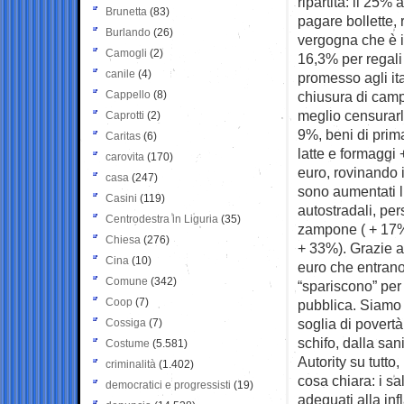
ripartita: il 25%
Brunetta
(83)
pagare bollette, 
Burlando
(26)
vergogna che è i
Camogli
(2)
16,3% per regali
canile
(4)
promesso agli ita
Cappello
(8)
chiusura di camp
meglio censurarlo
Caprotti
(2)
9%, beni di prim
Caritas
(6)
latte e formaggi
carovita
(170)
euro, rovinando 
casa
(247)
sono aumentati lu
Casini
(119)
autostradali, per
Centrodestra in Liguria
(35)
zampone ( + 17%),
Chiesa
(276)
+ 33%). Grazie al
Cina
(10)
euro che entrano 
Comune
(342)
“spariscono” per 
Coop
(7)
pubblica. Siamo a
soglia di povertà
Cossiga
(7)
schifo, dalla san
Costume
(5.581)
Autority su tutto
criminalità
(1.402)
cosa chiara: i s
democratici e progressisti
(19)
adeguati alla inf