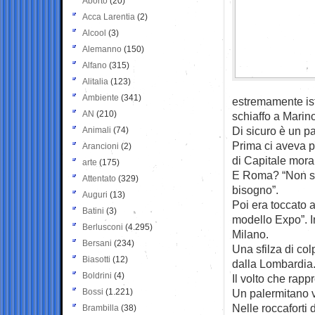
Aborto
(20)
Acca Larentia
(2)
Alcool
(3)
Alemanno
(150)
Alfano
(315)
Alitalia
(123)
Ambiente
(341)
estremamente ist
AN
(210)
schiaffo a Marin
Di sicuro è un p
Animali
(74)
Prima ci aveva p
Arancioni
(2)
di Capitale morale
arte
(175)
E Roma? “Non sta
Attentato
(329)
bisogno”.
Auguri
(13)
Poi era toccato a
Batini
(3)
modello Expo”. In
Berlusconi
(4.295)
Milano.
Bersani
(234)
Una sfilza di col
Biasotti
(12)
dalla Lombardia
Boldrini
(4)
Il volto che rapp
Bossi
(1.221)
Un palermitano ve
Nelle roccaforti 
Brambilla
(38)