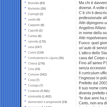
Ma chi è davvero
Brunetta
(83)
diverse. A volte 
Burlando
(26)
C’è chi ti descri
Camogli
(2)
professionale all
canile
(4)
Altri dipingono u
Cappello
(8)
Angelino Alfano 
Caprotti
(2)
in nome della sob
Caritas
(6)
Altri rispolveran
carovita
(170)
Fuoco: quel giorn
casa
(247)
un’auto di serviz
L’attico dello St
Casini
(119)
casa del Corpo 
Centrodestra in Liguria
(35)
Fino all’aereo P
Chiesa
(276)
senza eccessivi 
Cina
(10)
Il curriculum uffi
Comune
(342)
l’ingresso in poli
Coop
(7)
Prefetto dal 200
Cossiga
(7)
Il suo nome com
Costume
(5.581)
diventa prefetto 
criminalità
(1.402)
“In due anni ha c
democratici e progressisti
(19)
Certo, non era di