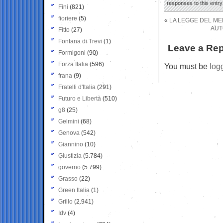
responses to this entr
Fini
(821)
fioriere
(5)
«
LA LEGGE DEL ME
AUT
Fitto
(27)
Fontana di Trevi
(1)
Leave a Rep
Formigoni
(90)
Forza Italia
(596)
You must be
log
frana
(9)
Fratelli d'Italia
(291)
Futuro e Libertà
(510)
g8
(25)
Gelmini
(68)
Genova
(542)
Giannino
(10)
Giustizia
(5.784)
governo
(5.799)
Grasso
(22)
Green Italia
(1)
Grillo
(2.941)
Idv
(4)