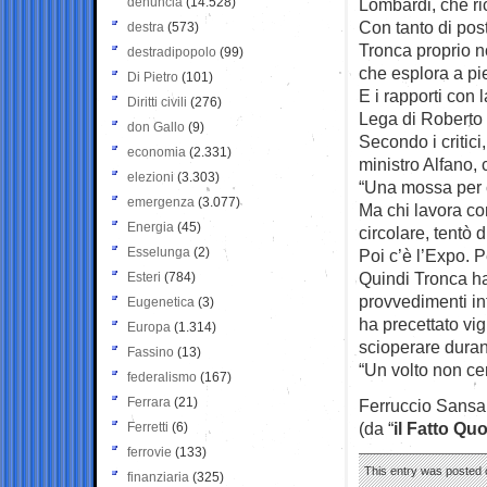
denuncia
(14.528)
Lombardi, che ri
Con tanto di pos
destra
(573)
Tronca proprio n
destradipopolo
(99)
che esplora a pied
Di Pietro
(101)
E i rapporti con 
Diritti civili
(276)
Lega di Roberto 
don Gallo
(9)
Secondo i critici
economia
(2.331)
ministro Alfano,
elezioni
(3.303)
“Una mossa per c
emergenza
(3.077)
Ma chi lavora con
Energia
(45)
circolare, tentò 
Esselunga
(2)
Poi c’è l’Expo. 
Quindi Tronca ha
Esteri
(784)
provvedimenti int
Eugenetica
(3)
ha precettato vig
Europa
(1.314)
scioperare duran
Fassino
(13)
“Un volto non cer
federalismo
(167)
Ferrara
(21)
Ferruccio Sansa
(da “
il Fatto Qu
Ferretti
(6)
ferrovie
(133)
This entry was posted 
finanziaria
(325)