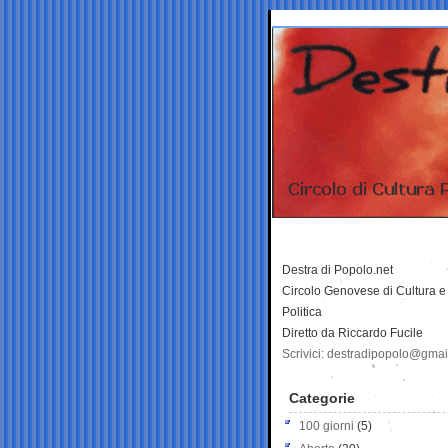
Destra di Popolo.net
Circolo Genovese di Cultura e
Politica
Diretto da Riccardo Fucile
Scrivici: destradipopolo@gma
Categorie
100 giorni
(5)