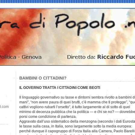
BAMBINI O CITTADINI?
IL GOVERNO TRATTA I CITTADINI COME BEOTI
Il linguaggio governativo su tasse e dintorni sembra rivolto a bambini 
mani”, “non avere paura di quei brutti, c’è mamma che ti protegge”, “qu
il.com
cattivi vogliono rubarti l’orsetto”, è tutto largamente al di sotto di quel
minimo di decenza pubblica che la politica — e chi se no? — dovrebb
porsi come condizione di partenza.
Aggravato dall’uso sistematico della menzogna (secondo i dati Eurosta
le tasse sulla casa, in Italia, sono largamente sotto la media europea:
perché dunque il capogruppo di Forza Italia alla Camera, Paolo Barelli, 