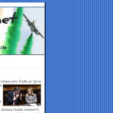
di cinque anni. È
tutto un “giù le
ei
e
t
dichiara l’esatto contrario?),