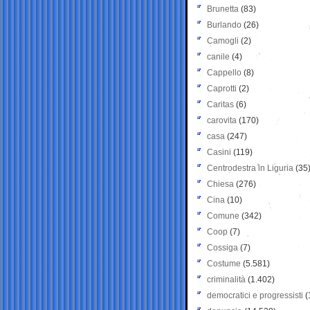
Brunetta
(83)
Burlando
(26)
Camogli
(2)
canile
(4)
Cappello
(8)
Caprotti
(2)
Caritas
(6)
carovita
(170)
casa
(247)
Casini
(119)
Centrodestra in Liguria
(35
Chiesa
(276)
Cina
(10)
Comune
(342)
Coop
(7)
Cossiga
(7)
Costume
(5.581)
criminalità
(1.402)
democratici e progressisti
(