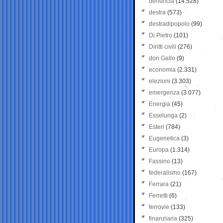
denuncia
(14.528)
destra
(573)
destradipopolo
(99)
Di Pietro
(101)
Diritti civili
(276)
don Gallo
(9)
economia
(2.331)
elezioni
(3.303)
emergenza
(3.077)
Energia
(45)
Esselunga
(2)
Esteri
(784)
Eugenetica
(3)
Europa
(1.314)
Fassino
(13)
federalismo
(167)
Ferrara
(21)
Ferretti
(6)
ferrovie
(133)
finanziaria
(325)