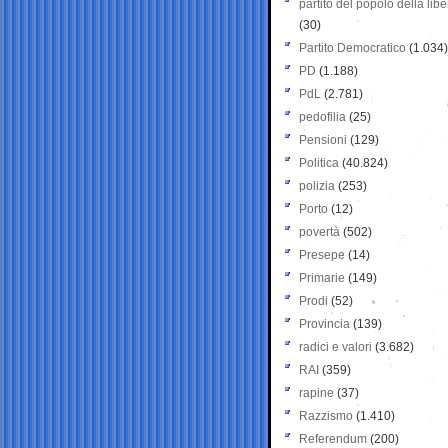
partito del popolo della libe
(30)
Partito Democratico
(1.034)
PD
(1.188)
PdL
(2.781)
pedofilia
(25)
Pensioni
(129)
Politica
(40.824)
polizia
(253)
Porto
(12)
povertà
(502)
Presepe
(14)
Primarie
(149)
Prodi
(52)
Provincia
(139)
radici e valori
(3.682)
RAI
(359)
rapine
(37)
Razzismo
(1.410)
Referendum
(200)