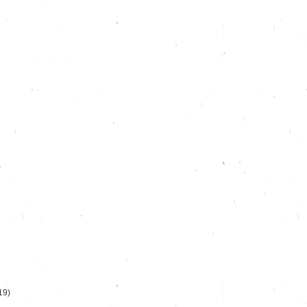
)
19)