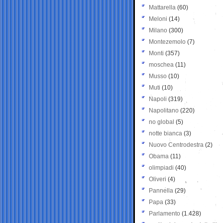
Mattarella
(60)
Meloni
(14)
Milano
(300)
Montezemolo
(7)
Monti
(357)
moschea
(11)
Musso
(10)
Muti
(10)
Napoli
(319)
Napolitano
(220)
no global
(5)
notte bianca
(3)
Nuovo Centrodestra
(2)
Obama
(11)
olimpiadi
(40)
Oliveri
(4)
Pannella
(29)
Papa
(33)
Parlamento
(1.428)