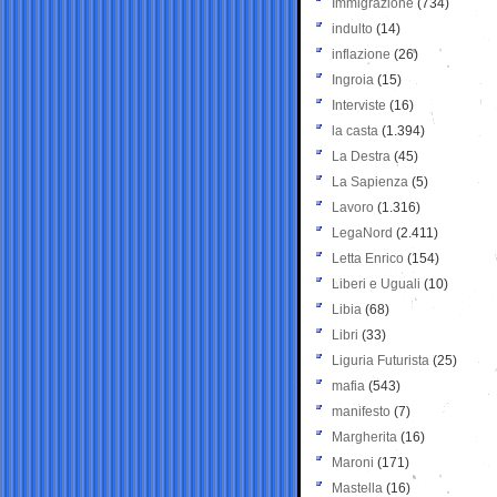
Immigrazione
(734)
indulto
(14)
inflazione
(26)
Ingroia
(15)
Interviste
(16)
la casta
(1.394)
La Destra
(45)
La Sapienza
(5)
Lavoro
(1.316)
LegaNord
(2.411)
Letta Enrico
(154)
Liberi e Uguali
(10)
Libia
(68)
Libri
(33)
Liguria Futurista
(25)
mafia
(543)
manifesto
(7)
Margherita
(16)
Maroni
(171)
Mastella
(16)