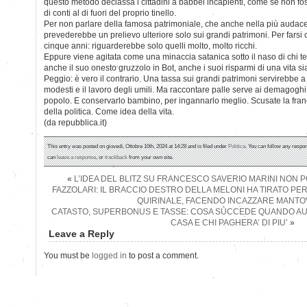
questo metodo declassa i cittadini a babbei incapienti, come se non fos
di conti al di fuori del proprio tinello.
Per non parlare della famosa patrimoniale, che anche nella più audace
prevederebbe un prelievo ulteriore solo sui grandi patrimoni. Per farsi
cinque anni: riguarderebbe solo quelli molto, molto ricchi.
Eppure viene agitata come una minaccia satanica sotto il naso di chi te
anche il suo onesto gruzzolo in Bot, anche i suoi risparmi di una vita si
Peggio: è vero il contrario. Una tassa sui grandi patrimoni servirebbe a
modesti e il lavoro degli umili. Ma raccontare palle serve ai demagoghi 
popolo. E conservarlo bambino, per ingannarlo meglio. Scusate la fran
della politica. Come idea della vita.
(da repubblica.it)
This entry was posted on giovedì, Ottobre 10th, 2024 at 14:28 and is filed under
Politica
. You can follow any respon
can
leave a response
, or
trackback
from your own site.
«
L’IDEA DEL BLITZ SU FRANCESCO SAVERIO MARINI NON 
FAZZOLARI: IL BRACCIO DESTRO DELLA MELONI HA TIRATO PER
QUIRINALE, FACENDO INCAZZARE MANT
CATASTO, SUPERBONUS E TASSE: COSA SUCCEDE QUANDO AUM
CASA E CHI PAGHERA’ DI PIU’
»
Leave a Reply
You must be
logged in
to post a comment.