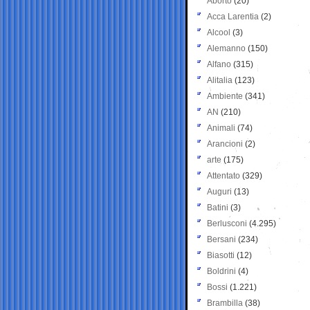
Aborto
(20)
Acca Larentia
(2)
Alcool
(3)
Alemanno
(150)
Alfano
(315)
Alitalia
(123)
Ambiente
(341)
AN
(210)
Animali
(74)
Arancioni
(2)
arte
(175)
Attentato
(329)
Auguri
(13)
Batini
(3)
Berlusconi
(4.295)
Bersani
(234)
Biasotti
(12)
Boldrini
(4)
Bossi
(1.221)
Brambilla
(38)