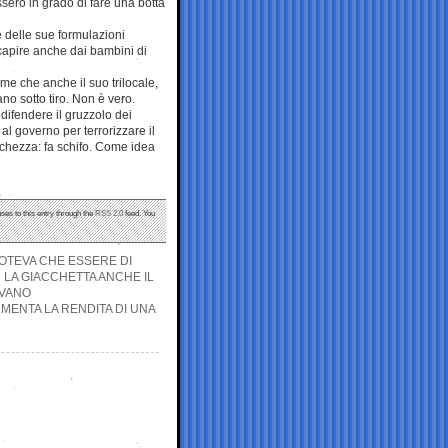
sero in grado di fare una botta
 delle sue formulazioni
 capire anche dai bambini di
me che anche il suo trilocale,
ano sotto tiro. Non è vero.
 difendere il gruzzolo dei
al governo per terrorizzare il
chezza: fa schifo. Come idea
ses to this entry through the
RSS 2.0
feed. You
POTEVA CHE ESSERE DI
 LA GIACCHETTA ANCHE IL
OVANO
ENTA LA RENDITA DI UNA