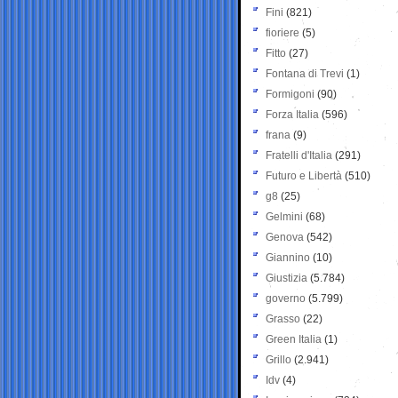
Fini
(821)
fioriere
(5)
Fitto
(27)
Fontana di Trevi
(1)
Formigoni
(90)
Forza Italia
(596)
frana
(9)
Fratelli d'Italia
(291)
Futuro e Libertà
(510)
g8
(25)
Gelmini
(68)
Genova
(542)
Giannino
(10)
Giustizia
(5.784)
governo
(5.799)
Grasso
(22)
Green Italia
(1)
Grillo
(2.941)
Idv
(4)