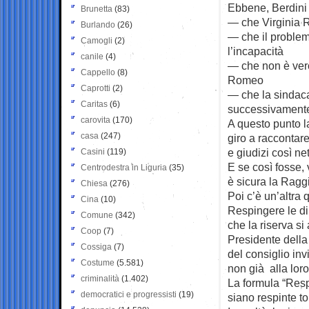
Ebbene, Berdini 
Brunetta
(83)
— che Virginia 
Burlando
(26)
— che il problem
Camogli
(2)
l’incapacità
canile
(4)
— che non è vero
Cappello
(8)
Romeo
Caprotti
(2)
— che la sindaca
Caritas
(6)
successivament
carovita
(170)
A questo punto l
casa
(247)
giro a raccontare
e giudizi così n
Casini
(119)
E se così fosse,
Centrodestra in Liguria
(35)
è sicura la Ragg
Chiesa
(276)
Poi c’è un’altra 
Cina
(10)
Respingere le di
Comune
(342)
che la riserva s
Coop
(7)
Presidente della
Cossiga
(7)
del consiglio invi
Costume
(5.581)
non già alla loro
criminalità
(1.402)
La formula “Resp
democratici e progressisti
(19)
siano respinte to