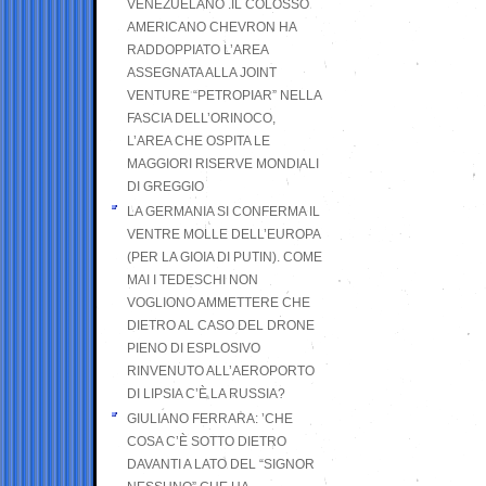
VENEZUELANO .IL COLOSSO
AMERICANO CHEVRON HA
RADDOPPIATO L’AREA
ASSEGNATA ALLA JOINT
VENTURE “PETROPIAR” NELLA
FASCIA DELL’ORINOCO,
L’AREA CHE OSPITA LE
MAGGIORI RISERVE MONDIALI
DI GREGGIO
LA GERMANIA SI CONFERMA IL
VENTRE MOLLE DELL’EUROPA
(PER LA GIOIA DI PUTIN). COME
MAI I TEDESCHI NON
VOGLIONO AMMETTERE CHE
DIETRO AL CASO DEL DRONE
PIENO DI ESPLOSIVO
RINVENUTO ALL’AEROPORTO
DI LIPSIA C’È LA RUSSIA?
GIULIANO FERRARA: ’CHE
COSA C’È SOTTO DIETRO
DAVANTI A LATO DEL “SIGNOR