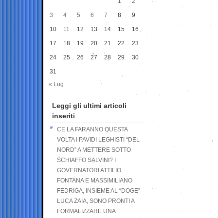
1
2
3
4
5
6
7
8
9
10
11
12
13
14
15
16
17
18
19
20
21
22
23
24
25
26
27
28
29
30
31
« Lug
Leggi gli ultimi articoli
inseriti
CE LA FARANNO QUESTA
VOLTA I PAVIDI LEGHISTI “DEL
NORD” A METTERE SOTTO
SCHIAFFO SALVINI? I
GOVERNATORI ATTILIO
FONTANA E MASSIMILIANO
FEDRIGA, INSIEME AL “DOGE”
LUCA ZAIA, SONO PRONTI A
FORMALIZZARE UNA