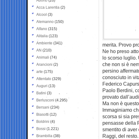
Aborto
(20)
Acca Larentia
(2)
Alcool
(3)
Alemanno
(150)
Alfano
(315)
Alitalia
(123)
Ambiente
(341)
merita. Provo pr
AN
(210)
Ne ho preso atto
lo scorso luglio
Animali
(74)
che non si è nem
Arancioni
(2)
persino affermat
arte
(175)
conosciuto in vit
Attentato
(329)
Federico Capurso
Auguri
(13)
Paolo Berdini, c
Batini
(3)
provato dall’aud
Berlusconi
(4.295)
Ma non è questo 
Bersani
(234)
Immaginiamo che 
Biasotti
(12)
scorsa si sia pr
Boldrini
(4)
pensasse della R
Bossi
(1.221)
smentito di aver 
Raggi, del resto.
Brambilla
(38)