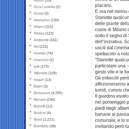
Aborto
(20)
placarsi.
Acca Larentia
(2)
E ora nel mirino 
Alcool
(3)
Stanotte qualcu
Alemanno
(150)
delle piante dell
Alfano
(315)
cuore di Milano 
Alitalia
(123)
sotto il segno d
Ambiente
(341)
dell’iniziativa. S
AN
(210)
usciti dal cinem
spettacolo a nota
Animali
(74)
“Stanotte qualcu
Arancioni
(2)
particolare una 
arte
(175)
gesto vile e le f
Attentato
(329)
Gli imbecilli per
Auguri
(13)
affezioneranno an
Batini
(3)
turisti, curiosi 
Berlusconi
(4.295)
Il giardino esoti
Bersani
(234)
nel pomeriggio p
Biasotti
(12)
piedi degli alber
Boldrini
(4)
banane ai passant
Bossi
(1.221)
comunale, e lo st
invitando però tut
Brambilla
(38)