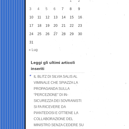
1
2
3
4
5
6
7
8
9
10
11
12
13
14
15
16
17
18
19
20
21
22
23
24
25
26
27
28
29
30
31
« Lug
Leggi gli ultimi articoli
inseriti
IL BLITZ DI SILVIA SALIS AL
VIMINALE CHE SPIAZZA LA
PROPAGANDA SULLA
“PERCEZIONE” DI IN-
SICUREZZA DEI SOVRANISTI:
SI FA RICEVERE DA
PIANTEDOSI E OTTIENE LA
COLLABORAZIONE DEL
MINISTRO SENZA CEDERE SU