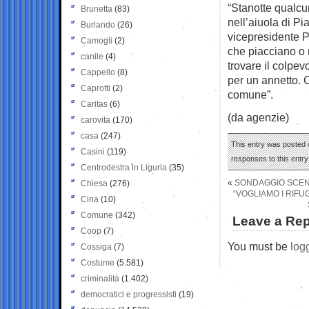
“Stanotte qualcu
Brunetta
(83)
nell’aiuola di P
Burlando
(26)
vicepresidente P
Camogli
(2)
che piacciano o n
canile
(4)
trovare il colpevo
Cappello
(8)
per un annetto. C
Caprotti
(2)
comune”.
Caritas
(6)
(da agenzie)
carovita
(170)
casa
(247)
This entry was posted 
Casini
(119)
responses to this entr
Centrodestra in Liguria
(35)
«
SONDAGGIO SCENA
Chiesa
(276)
“VOGLIAMO I RIFU
Cina
(10)
Comune
(342)
Leave a Rep
Coop
(7)
You must be
log
Cossiga
(7)
Costume
(5.581)
criminalità
(1.402)
democratici e progressisti
(19)