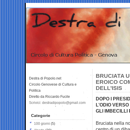
BRUCIATA U
Destra di Popolo.net
EROICO CO
Circolo Genovese di Cultura e
DELL’ISIS
Politica
Diretto da Riccardo Fucile
DOPO I PRESI
Scrivici: destradipopolo@gmail.com
L’ODIO VERSO 
GLI IMBECILL
Categorie
Bruciata nella n
100 giorni
(5)
centro di un diba