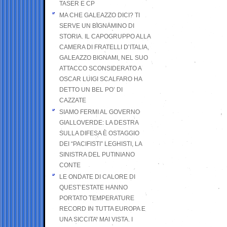
TASER E CP
MA CHE GALEAZZO DICI? TI
SERVE UN BIGNAMINO DI
STORIA. IL CAPOGRUPPO ALLA
CAMERA DI FRATELLI D’ITALIA,
GALEAZZO BIGNAMI, NEL SUO
ATTACCO SCONSIDERATO A
OSCAR LUIGI SCALFARO HA
DETTO UN BEL PO’ DI
CAZZATE
SIAMO FERMI AL GOVERNO
GIALLOVERDE: LA DESTRA
SULLA DIFESA È OSTAGGIO
DEI “PACIFISTI” LEGHISTI, LA
SINISTRA DEL PUTINIANO
CONTE
LE ONDATE DI CALORE DI
QUEST’ESTATE HANNO
PORTATO TEMPERATURE
RECORD IN TUTTA EUROPA E
UNA SICCITA’ MAI VISTA. I