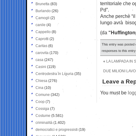
territoriale che 
Brunetta
(83)
Pd”.
Burlando
(26)
Anche perchè “il
Camogli
(2)
lungo avrà bisogn
canile
(4)
Cappello
(8)
(da
“Huffington
Caprotti
(2)
This entry was posted 
Caritas
(6)
responses to this entr
carovita
(170)
casa
(247)
«
LA LAMPADA IN 
Casini
(119)
DUE MILIONI LAVO
Centrodestra in Liguria
(35)
Leave a Rep
Chiesa
(276)
Cina
(10)
You must be
log
Comune
(342)
Coop
(7)
Cossiga
(7)
Costume
(5.581)
criminalità
(1.402)
democratici e progressisti
(19)