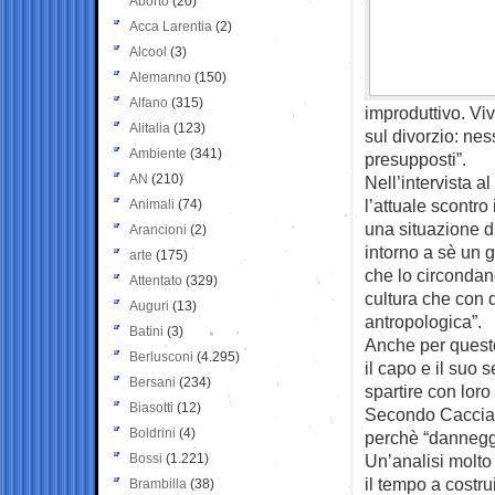
Aborto
(20)
Acca Larentia
(2)
Alcool
(3)
Alemanno
(150)
Alfano
(315)
improduttivo. Viv
Alitalia
(123)
sul divorzio: ne
Ambiente
(341)
presupposti”.
AN
(210)
Nell’intervista a
l’attuale scontro 
Animali
(74)
una situazione di
Arancioni
(2)
intorno a sè un g
arte
(175)
che lo circondan
Attentato
(329)
cultura che con 
Auguri
(13)
antropologica”.
Batini
(3)
Anche per questo
Berlusconi
(4.295)
il capo e il suo 
Bersani
(234)
spartire con loro 
Biasotti
(12)
Secondo Cacciari
Boldrini
(4)
perchè “danneggi
Bossi
(1.221)
Un’analisi molto 
il tempo a costru
Brambilla
(38)