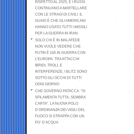
RISPETTO AL 2025, E I RUSSI
CONTINUANO A MARTELLARE
CON LE STRAGI DI CIVILI. IL
GUAIO È CHE GLI AMERICANI
HANNO USATO TUTTI I MISSILI
PER LA GUERRA IN IRAN
SOLO CHI È IN MALAFEDE
NON VUOLE VEDERE CHE
PUTIN È GIÀ IN GUERRA CON
L’EUROPA: TRA ATTACCHI
IBRIDI, TROLL E
INTERFERENZE, I BLITZ SONO
SOTTO GLI OCCHI DI TUTTI
OGNI GIORNO
CHE GOVERNO PATACCA. “SI
SFILAMENTA TUTTA, SEMBRA
CARTA”. LA NUOVA POLO
D’ORDINANZA DEI VIGILI DEL
FUOCO SI STRAPPA CON UN
PO’ D’ACQUA