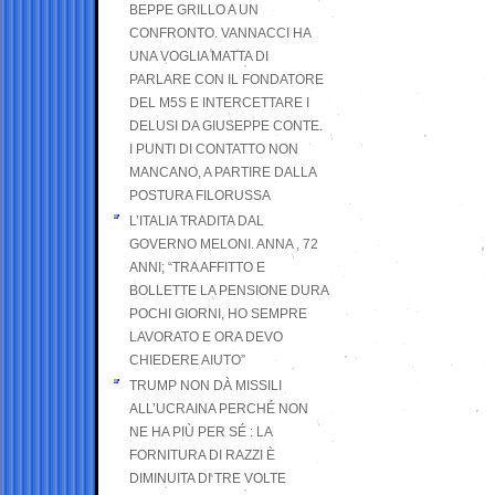
BEPPE GRILLO A UN
CONFRONTO. VANNACCI HA
UNA VOGLIA MATTA DI
PARLARE CON IL FONDATORE
DEL M5S E INTERCETTARE I
DELUSI DA GIUSEPPE CONTE.
I PUNTI DI CONTATTO NON
MANCANO, A PARTIRE DALLA
POSTURA FILORUSSA
L’ITALIA TRADITA DAL
GOVERNO MELONI. ANNA , 72
ANNI; “TRA AFFITTO E
BOLLETTE LA PENSIONE DURA
POCHI GIORNI, HO SEMPRE
LAVORATO E ORA DEVO
CHIEDERE AIUTO”
TRUMP NON DÀ MISSILI
ALL’UCRAINA PERCHÉ NON
NE HA PIÙ PER SÉ : LA
FORNITURA DI RAZZI È
DIMINUITA DI TRE VOLTE