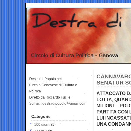
CANNAVARO 
Destra di Popolo.net
SENATUR SC
Circolo Genovese di Cultura e
Politica
ATTACCATO DA 
Diretto da Riccardo Fucile
LOTTA, QUAND
Scrivici: destradipopolo@gmail.com
MILIONI… POI
PARTITA CON 
Categorie
LUI INCASSATI
UNA CONDANN
100 giorni
(5)