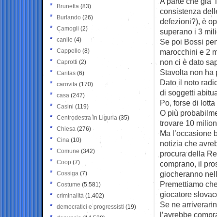
A parte che già 
Brunetta
(83)
consistenza dell
Burlando
(26)
defezioni?), è o
Camogli
(2)
superano i 3 mili
canile
(4)
Se poi Bossi pens
Cappello
(8)
marocchini e 2 m
non ci è dato sa
Caprotti
(2)
Stavolta non ha pa
Caritas
(6)
Dato il noto radi
carovita
(170)
di soggetti abitua
casa
(247)
Po, forse di lott
Casini
(119)
O più probabilmen
Centrodestra in Liguria
(35)
trovare 10 milion
Chiesa
(276)
Ma l’occasione be
Cina
(10)
notizia che avreb
Comune
(342)
procura della Rep
Coop
(7)
comprano, il pro
giocheranno nell
Cossiga
(7)
Premettiamo che 
Costume
(5.581)
giocatore slovac
criminalità
(1.402)
Se ne arriveranno
democratici e progressisti
(19)
l’avrebbe compr