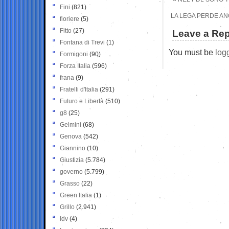
Fini
(821)
LA LEGA PERDE ANC
fioriere
(5)
Fitto
(27)
Leave a Rep
Fontana di Trevi
(1)
You must be
log
Formigoni
(90)
Forza Italia
(596)
frana
(9)
Fratelli d'Italia
(291)
Futuro e Libertà
(510)
g8
(25)
Gelmini
(68)
Genova
(542)
Giannino
(10)
Giustizia
(5.784)
governo
(5.799)
Grasso
(22)
Green Italia
(1)
Grillo
(2.941)
Idv
(4)