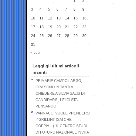
1
2
3
4
5
6
7
8
9
10
11
12
13
14
15
16
17
18
19
20
21
22
23
24
25
26
27
28
29
30
31
« Lug
Leggi gli ultimi articoli
inseriti
PRIMARIE CAMPO LARGO,
ORA SONO IN TANTI A
CHIEDERE A SILVIA SALIS DI
CANDIDARSI: LEI CI STA
PENSANDO
VANNACCI VUOLE PRENDERSI
I “GRILLINI” (SAI CHE
COPPIA…). IL CENTRO STUDI
DI FUTURO NAZIONALE INVITA