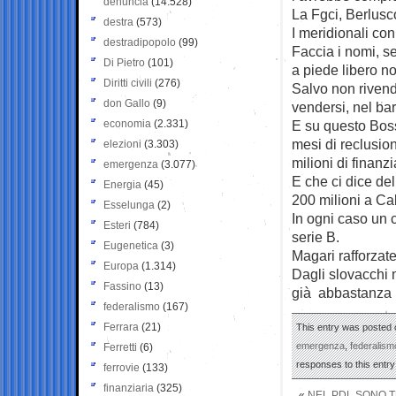
denuncia
(14.528)
La Fgci, Berlusc
destra
(573)
I meridionali con
destradipopolo
(99)
Faccia i nomi, s
Di Pietro
(101)
a piede libero no
Diritti civili
(276)
Salvo non rivend
don Gallo
(9)
vendersi, nel bar
economia
(2.331)
E su questo Boss
mesi di reclusio
elezioni
(3.303)
milioni di finanzi
emergenza
(3.077)
E che ci dice del
Energia
(45)
200 milioni a Ca
Esselunga
(2)
In ogni caso un c
Esteri
(784)
serie B.
Eugenetica
(3)
Magari rafforzat
Europa
(1.314)
Dagli slovacchi m
Fassino
(13)
già abbastanza
federalismo
(167)
Ferrara
(21)
This entry was posted 
emergenza
,
federalism
Ferretti
(6)
responses to this entr
ferrovie
(133)
finanziaria
(325)
«
NEL PDL SONO TU