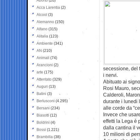
Aborto
(20)
Acca Larentia
(2)
Alcool
(3)
Alemanno
(150)
Alfano
(315)
Alitalia
(123)
Ambiente
(341)
AN
(210)
Animali
(74)
Arancioni
(2)
secessione, del f
arte
(175)
i nervi.
Attentato
(329)
Abituato ai signo
Auguri
(13)
Rosi Mauro, secca
Batini
(3)
Calderoli, Maroni
durante i lunedi l
Berlusconi
(4.295)
alle corde da “cen
Bersani
(234)
Invece che usare 
Biasotti
(12)
effetti la Lega è 
Boldrini
(4)
dalla cantina il
Bossi
(1.221)
10 milioni di per
Brambilla
(38)