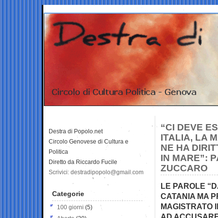
“CI DEVE E
Destra di Popolo.net
ITALIA, LA
Circolo Genovese di Cultura e
NE HA DIRI
Politica
IN MARE”: P
Diretto da Riccardo Fucile
ZUCCARO
Scrivici: destradipopolo@gmail.com
LE PAROLE “D
Categorie
CATANIA MA P
MAGISTRATO I
100 giorni
(5)
AD ACCUSARE