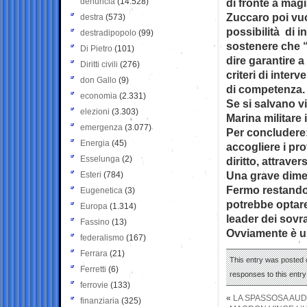
denuncia
(14.528)
di fronte a magi
Zuccaro poi vuo
destra
(573)
possibilità di 
destradipopolo
(99)
sostenere che “
Di Pietro
(101)
dire garantire a
Diritti civili
(276)
criteri di inter
don Gallo
(9)
di competenza.
economia
(2.331)
Se si salvano v
elezioni
(3.303)
Marina militare
emergenza
(3.077)
Per concludere:
Energia
(45)
accogliere i pro
Esselunga
(2)
diritto, attrave
Una grave dimen
Esteri
(784)
Fermo restando 
Eugenetica
(3)
potrebbe optare
Europa
(1.314)
leader dei sovra
Fassino
(13)
Ovviamente è un
federalismo
(167)
Ferrara
(21)
This entry was posted 
Ferretti
(6)
responses to this entr
ferrovie
(133)
«
LA SPASSOSA AUD
finanziaria
(325)