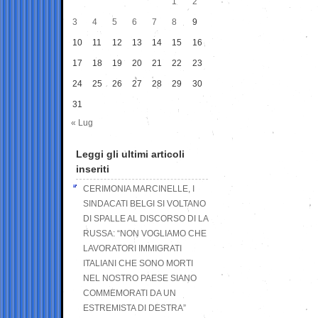
1
2
3
4
5
6
7
8
9
10
11
12
13
14
15
16
17
18
19
20
21
22
23
24
25
26
27
28
29
30
31
« Lug
Leggi gli ultimi articoli
inseriti
CERIMONIA MARCINELLE, I
SINDACATI BELGI SI VOLTANO
DI SPALLE AL DISCORSO DI LA
RUSSA: “NON VOGLIAMO CHE
LAVORATORI IMMIGRATI
ITALIANI CHE SONO MORTI
NEL NOSTRO PAESE SIANO
COMMEMORATI DA UN
ESTREMISTA DI DESTRA”