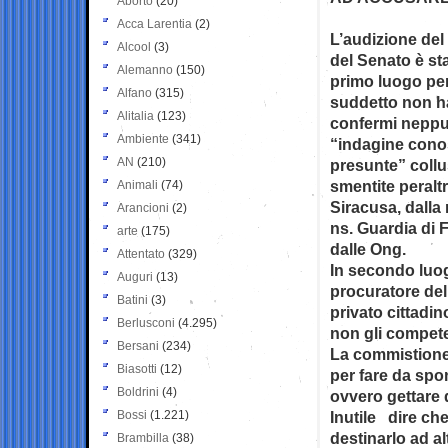
Aborto
(20)
Acca Larentia
(2)
L’audizione del
Alcool
(3)
del Senato è st
Alemanno
(150)
primo luogo pe
Alfano
(315)
suddetto non ha
Alitalia
(123)
confermi neppu
Ambiente
(341)
“indagine conos
AN
(210)
presunte” collus
smentite peraltr
Animali
(74)
Siracusa, dalla 
Arancioni
(2)
ns. Guardia di 
arte
(175)
dalle Ong.
Attentato
(329)
In secondo luog
Auguri
(13)
procuratore del
Batini
(3)
privato cittadi
Berlusconi
(4.295)
non gli compet
Bersani
(234)
La commistione 
Biasotti
(12)
per fare da spo
Boldrini
(4)
ovvero gettare 
Bossi
(1.221)
Inutile dire ch
destinarlo ad al
Brambilla
(38)