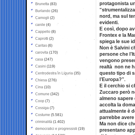
protagonista un
Brunetta
(83)
“strumentalizza
Burlando
(26)
nord, ma sul tem
Camogli
(2)
evidenti.
canile
(4)
E così, dopo av
Cappello
(8)
Frontex e la Ma
Caprotti
(2)
spiega le sue id
Caritas
(6)
Non è Salvini ch
carovita
(170)
persone che l’It
casa
(247)
vengono present
realtà non ne ha
Casini
(119)
questo tipo di s
Centrodestra in Liguria
(35)
l’Europa?”.
Chiesa
(276)
E il cerchio si 
Cina
(10)
Zuccaro però n
Comune
(342)
almeno sapere c
Coop
(7)
accolta la doma
Cossiga
(7)
attualmente è de
Costume
(5.581)
parrebbe avere 
criminalità
(1.402)
Ma non dice che
democratici e progressisti
(19)
presentano appe