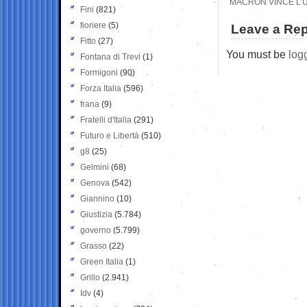
MACRON VINCE L’U
Fini
(821)
fioriere
(5)
Leave a Rep
Fitto
(27)
You must be
log
Fontana di Trevi
(1)
Formigoni
(90)
Forza Italia
(596)
frana
(9)
Fratelli d'Italia
(291)
Futuro e Libertà
(510)
g8
(25)
Gelmini
(68)
Genova
(542)
Giannino
(10)
Giustizia
(5.784)
governo
(5.799)
Grasso
(22)
Green Italia
(1)
Grillo
(2.941)
Idv
(4)