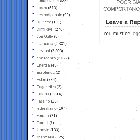
denuncia
(14.528)
IPOCRISI
destra
(573)
COMPORTANO DA
destradipopolo
(99)
Leave a Rep
Di Pietro
(101)
Diritti civili
(276)
You must be
log
don Gallo
(9)
economia
(2.331)
elezioni
(3.303)
emergenza
(3.077)
Energia
(45)
Esselunga
(2)
Esteri
(784)
Eugenetica
(3)
Europa
(1.314)
Fassino
(13)
federalismo
(167)
Ferrara
(21)
Ferretti
(6)
ferrovie
(133)
finanziaria
(325)