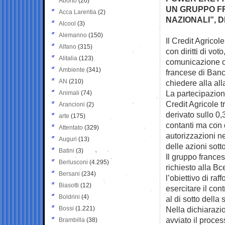
Aborto
(20)
UN GRUPPO FR
Acca Larentia
(2)
NAZIONALI”, 
Alcool
(3)
Alemanno
(150)
Il Credit Agricol
Alfano
(315)
con diritti di
voto
Alitalia
(123)
comunicazione ob
Ambiente
(341)
francese di Banc
AN
(210)
chiedere alla al
La partecipazion
Animali
(74)
Credit Agricole t
Arancioni
(2)
derivato sullo 0
arte
(175)
contanti ma con d
Attentato
(329)
autorizzazioni n
Auguri
(13)
delle azioni sotto
Batini
(3)
Il gruppo france
Berlusconi
(4.295)
richiesto alla B
Bersani
(234)
l’obiettivo di ra
Biasotti
(12)
esercitare il co
Boldrini
(4)
al di sotto della 
Bossi
(1.221)
Nella dichiarazi
avviato il proce
Brambilla
(38)