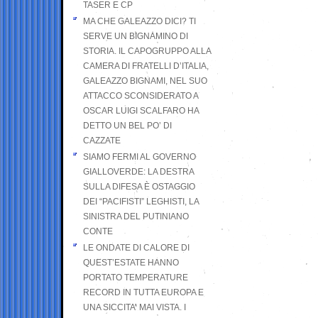
TASER E CP
MA CHE GALEAZZO DICI? TI
SERVE UN BIGNAMINO DI
STORIA. IL CAPOGRUPPO ALLA
CAMERA DI FRATELLI D’ITALIA,
GALEAZZO BIGNAMI, NEL SUO
ATTACCO SCONSIDERATO A
OSCAR LUIGI SCALFARO HA
DETTO UN BEL PO’ DI
CAZZATE
SIAMO FERMI AL GOVERNO
GIALLOVERDE: LA DESTRA
SULLA DIFESA È OSTAGGIO
DEI “PACIFISTI” LEGHISTI, LA
SINISTRA DEL PUTINIANO
CONTE
LE ONDATE DI CALORE DI
QUEST’ESTATE HANNO
PORTATO TEMPERATURE
RECORD IN TUTTA EUROPA E
UNA SICCITA’ MAI VISTA. I