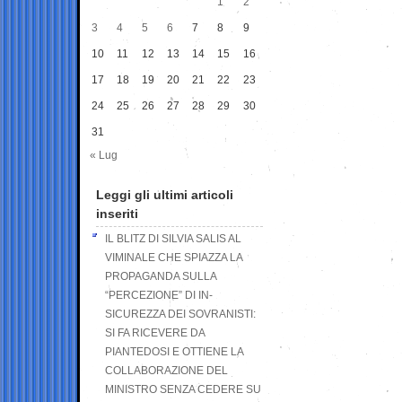
1
2
3
4
5
6
7
8
9
10
11
12
13
14
15
16
17
18
19
20
21
22
23
24
25
26
27
28
29
30
31
« Lug
Leggi gli ultimi articoli
inseriti
IL BLITZ DI SILVIA SALIS AL
VIMINALE CHE SPIAZZA LA
PROPAGANDA SULLA
“PERCEZIONE” DI IN-
SICUREZZA DEI SOVRANISTI:
SI FA RICEVERE DA
PIANTEDOSI E OTTIENE LA
COLLABORAZIONE DEL
MINISTRO SENZA CEDERE SU