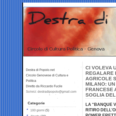
CI VOLEVA 
Destra di Popolo.net
REGALARE B
Circolo Genovese di Cultura e
AGRICOLE S
Politica
MILANO: UN
Diretto da Riccardo Fucile
FRANCESE A
Scrivici: destradipopolo@gmail.com
SOGLIA DEL
Categorie
LA “BANQUE V
RITIRO DELL’
100 giorni
(5)
POWER ERETT