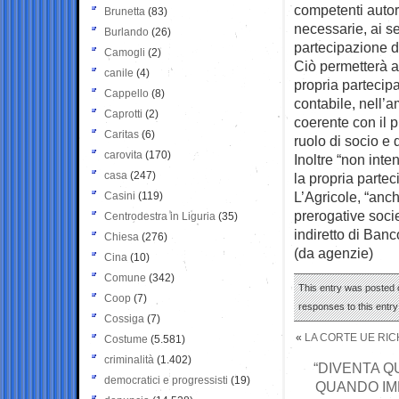
competenti autori
Brunetta
(83)
necessarie, ai se
Burlando
(26)
partecipazione d
Camogli
(2)
Ciò permetterà a 
canile
(4)
propria partecipa
Cappello
(8)
contabile, nell’a
Caprotti
(2)
coerente con il p
Caritas
(6)
ruolo di socio e 
carovita
(170)
Inoltre “non inte
casa
(247)
la propria partec
L’Agricole, “anche
Casini
(119)
prerogative socie
Centrodestra in Liguria
(35)
indiretto di Banc
Chiesa
(276)
(da agenzie)
Cina
(10)
Comune
(342)
This entry was posted o
Coop
(7)
responses to this entr
Cossiga
(7)
«
LA CORTE UE RIC
Costume
(5.581)
criminalità
(1.402)
“DIVENTA Q
democratici e progressisti
(19)
QUANDO IMP