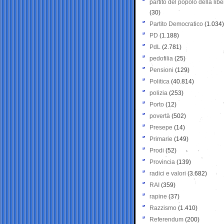
partito del popolo della libe
(30)
Partito Democratico
(1.034)
PD
(1.188)
PdL
(2.781)
pedofilia
(25)
Pensioni
(129)
Politica
(40.814)
polizia
(253)
Porto
(12)
povertà
(502)
Presepe
(14)
Primarie
(149)
Prodi
(52)
Provincia
(139)
radici e valori
(3.682)
RAI
(359)
rapine
(37)
Razzismo
(1.410)
Referendum
(200)