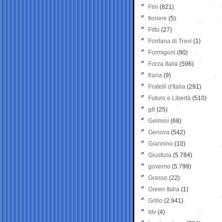
Fini
(821)
fioriere
(5)
Fitto
(27)
Fontana di Trevi
(1)
Formigoni
(90)
Forza Italia
(596)
frana
(9)
Fratelli d'Italia
(291)
Futuro e Libertà
(510)
g8
(25)
Gelmini
(68)
Genova
(542)
Giannino
(10)
Giustizia
(5.784)
governo
(5.799)
Grasso
(22)
Green Italia
(1)
Grillo
(2.941)
Idv
(4)