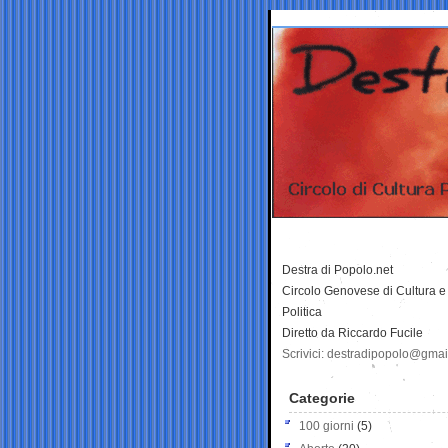
Destra di Popolo.net
Circolo Genovese di Cultura e
Politica
Diretto da Riccardo Fucile
Scrivici: destradipopolo@gma
Categorie
100 giorni
(5)