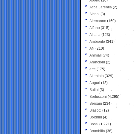
Aborto
(20)
Acca Larentia
(2)
Alcool
(3)
Alemanno
(150)
Alfano
(315)
Alitalia
(123)
Ambiente
(341)
AN
(210)
Animali
(74)
Arancioni
(2)
arte
(175)
Attentato
(329)
Auguri
(13)
Batini
(3)
Berlusconi
(4.295)
Bersani
(234)
Biasotti
(12)
Boldrini
(4)
Bossi
(1.221)
Brambilla
(38)