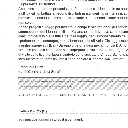
La presenza sui territori
A scorrere le proposte presentate in Parlamento ci si imbatte in un bo
molti cavalli di battaglia: reddito di cittadinanza, conflitto di interessi,
pubblico all’editoria, richiesta di istituzione di una commissione parla
non solo.
Anche progetti di legge per traslare le competenze regionali del servizi
soppressione dei tribunali militari. Ma anche altre iniziative come dispo
consumo del suolo e la tutela del paesaggio, per il riconoscimento de
I parlamentari, comunque, non si fermano solo all’Aula. Già oggi sara
manifestazione sull’Ilva («Saremo oltre una decina», annuncia D’Ambr
Nelle scorse settimane sono stati impegnati in val di Susa, Sardegna, 
di visite collettive, nei luoghi simbolo delle crociate a Cinque Stelle, 
incrementare nei prossimi mesi per rilanciare il legame con i territori.
Emanuele Buzzi
(da “
il Corriere della Sera”
)
This entry was posted on domenica, Giugno 9th, 2013 at 00:13 and is filed under
Grillo
. You can follow any respon
can
leave a response
, or
trackback
from your own site.
«
TURISMO SESSUALE E MINORI: ITALIANI IN TESTA NELLA CLASSI
Leave a Reply
You must be
logged in
to post a comment.