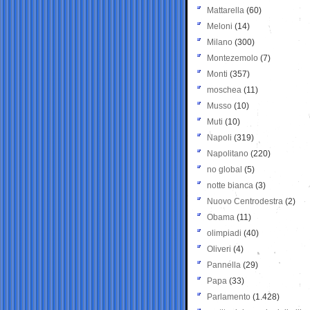
Mattarella
(60)
Meloni
(14)
Milano
(300)
Montezemolo
(7)
Monti
(357)
moschea
(11)
Musso
(10)
Muti
(10)
Napoli
(319)
Napolitano
(220)
no global
(5)
notte bianca
(3)
Nuovo Centrodestra
(2)
Obama
(11)
olimpiadi
(40)
Oliveri
(4)
Pannella
(29)
Papa
(33)
Parlamento
(1.428)