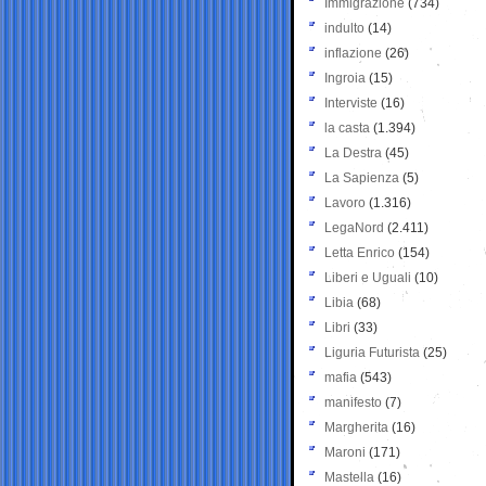
Immigrazione
(734)
indulto
(14)
inflazione
(26)
Ingroia
(15)
Interviste
(16)
la casta
(1.394)
La Destra
(45)
La Sapienza
(5)
Lavoro
(1.316)
LegaNord
(2.411)
Letta Enrico
(154)
Liberi e Uguali
(10)
Libia
(68)
Libri
(33)
Liguria Futurista
(25)
mafia
(543)
manifesto
(7)
Margherita
(16)
Maroni
(171)
Mastella
(16)