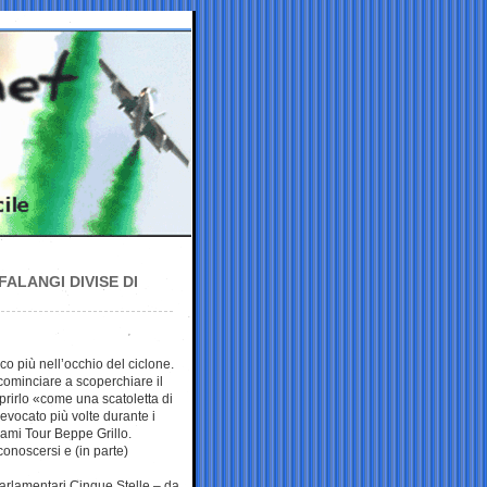
ALANGI DIVISE DI
co più nell’occhio del ciclone.
cominciare a scoperchiare il
rirlo «come una scatoletta di
vocato più volte durante i
ami Tour Beppe Grillo.
conoscersi e (in parte)
arlamentari Cinque Stelle – da