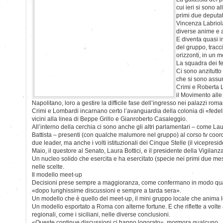
cui ieri si sono a
primi due deputat
Vincenza Labriola
diverse anime e a
E diventa quasi i
del gruppo, tracci
orizzonti, in un 
La squadra dei fe
Ci sono anzitutto i
che si sono assun
Crimi e Roberta 
il Movimento alle
Napolitano, loro a gestire la difficile fase dell’ingresso nei palazzi roma
Crimi e Lombardi incarnano certo l’avanguardia della colonia di «fedelissi
vicini alla linea di Beppe Grillo e Gianroberto Casaleggio.
All’interno della cerchia ci sono anche gli altri parlamentari – come La
Battista – presenti (con qualche malumore nel gruppo) al corso tv coor
due leader, ma anche i volti istituzionali dei Cinque Stelle (il vicepresi
Maio, il questore al Senato, Laura Bottici, e il presidente della Vigilanz
Un nucleo solido che esercita e ha esercitato (specie nei primi due me
nelle scelte.
Il modello meet-up
Decisioni prese sempre a maggioranza, come confermano in modo qua
«dopo lunghissime discussioni e sempre a tarda sera».
Un modello che è quello del meet-up, il mini gruppo locale che anima le a
Un modello esportato a Roma con alterne fortune. E che riflette a volte
regionali, come i siciliani, nelle diverse conclusioni.
«Queste continue discussioni ci hanno logorato», mormora qualcuno.