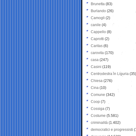
Brunetta
(83)
Burlando
(26)
Camogli
(2)
canile
(4)
Cappello
(8)
Caprotti
(2)
Caritas
(6)
carovita
(170)
casa
(247)
Casini
(119)
Centrodestra in Liguria
(35
Chiesa
(276)
Cina
(10)
Comune
(342)
Coop
(7)
Cossiga
(7)
Costume
(5.581)
criminalità
(1.402)
democratici e progressisti
(