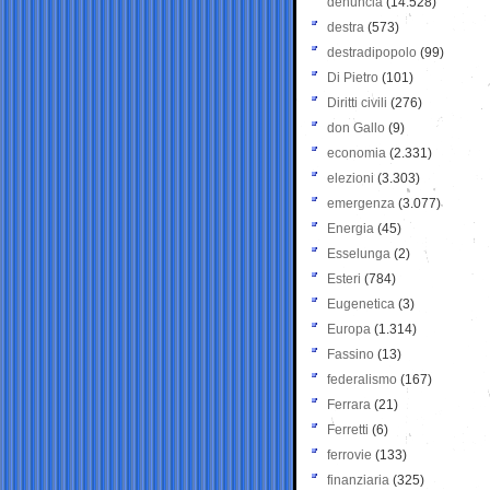
denuncia
(14.528)
destra
(573)
destradipopolo
(99)
Di Pietro
(101)
Diritti civili
(276)
don Gallo
(9)
economia
(2.331)
elezioni
(3.303)
emergenza
(3.077)
Energia
(45)
Esselunga
(2)
Esteri
(784)
Eugenetica
(3)
Europa
(1.314)
Fassino
(13)
federalismo
(167)
Ferrara
(21)
Ferretti
(6)
ferrovie
(133)
finanziaria
(325)