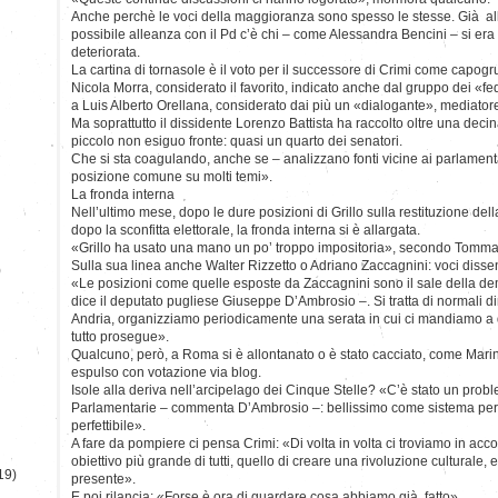
Anche perchè le voci della maggioranza sono spesso le stesse. Già all
possibile alleanza con il Pd c’è chi – come Alessandra Bencini – si era 
deteriorata.
La cartina di tornasole è il voto per il successore di Crimi come cap
Nicola Morra, considerato il favorito, indicato anche dal gruppo dei «fed
a Luis Alberto Orellana, considerato dai più un «dialogante», mediatore 
Ma soprattutto il dissidente Lorenzo Battista ha raccolto oltre una deci
piccolo non esiguo fronte: quasi un quarto dei senatori.
Che si sta coagulando, anche se – analizzano fonti vicine ai parlamenta
posizione comune su molti temi».
La fronda interna
Nell’ultimo mese, dopo le dure posizioni di Grillo sulla restituzione del
dopo la sconfitta elettorale, la fronda interna si è allargata.
«Grillo ha usato una mano un po’ troppo impositoria», secondo Tomma
Sulla sua linea anche Walter Rizzetto o Adriano Zaccagnini: voci dissen
)
«Le posizioni come quelle esposte da Zaccagnini sono il sale della de
dice il deputato pugliese Giuseppe D’Ambrosio –. Si tratta di normali d
Andria, organizziamo periodicamente una serata in cui ci mandiamo a 
tutto prosegue».
Qualcuno, però, a Roma si è allontanato o è stato cacciato, come Marin
espulso con votazione via blog.
Isole alla deriva nell’arcipelago dei Cinque Stelle? «C’è stato un prob
Parlamentarie – commenta D’Ambrosio –: bellissimo come sistema per 
perfettibile».
A fare da pompiere ci pensa Crimi: «Di volta in volta ci troviamo in acc
obiettivo più grande di tutti, quello di creare una rivoluzione culturale, 
19)
presente».
E poi rilancia: «Forse è ora di guardare cosa abbiamo già fatto».