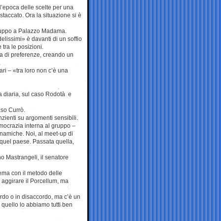
’epoca delle scelte per una
staccato. Ora la situazione si è
ogruppo a Palazzo Madama.
elissimi» è davanti di un soffio
tra le posizioni.
na di preferenze, creando un
ri – «tra loro non c’è una
la diaria, sul caso Rodotà e
so Currò.
zienti su argomenti sensibili.
mocrazia interna al gruppo –
inamiche. Noi, al meet-up di
quel paese. Passata quella,
o Mastrangeli, il senatore
lema con il metodo delle
aggirare il Porcellum, ma
ordo o in disaccordo, ma c’è un
e quello lo abbiamo tutti ben