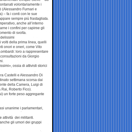
llontanati volontariamente i
i (Alessandro Furnari e
) – fa i conti con le sue
ppare sempre più frastagliata.
mperativo, anche all’interno
arne i confini per capirne gli
momento di svolta.
delissimi
 volti della prima linea, quelli
ti onori e oneri, come Vito
Lombardi: loro a rappresentare
 consultazioni da Giorgio
ni.
mi», ossia di attivisti storici
ura Castelli e Alessandro Di
dinato settimana scorsa dai
dente della Camera, Luigi di
a Rai, Roberto Fico).
si) un forte peso aggregante
si unanime i parlamentari,
ttività dei militanti.
 anche gli umori dei gruppi