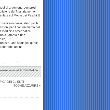
uquet di argomenti, compresi
 abolizione del finanziamento
mentare sul Monte dei Paschi. E
o sanitario nazionale o per la
sizioni per il contenimento del
lla medicina omeopatica.
nno a Taranto a una
osio).
Abruzzo. Una strategia, quella
che potrebbe anche
ses to this entry through the
RSS 2.0
feed. You
FICA DEI CLIENTI
TOGHE AZZURRE
»