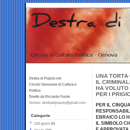
UNA TORTA 
Destra di Popolo.net
IL CRIMINAL
Circolo Genovese di Cultura e
HA VOLUTO 
Politica
PER I PRIGI
Diretto da Riccardo Fucile
Scrivici: destradipopolo@gmail.com
PER IL CINQU
RESPONSABIL
Categorie
EBRAICO LO H
IL SIMBOLO C
100 giorni
(5)
E APPROVATA 