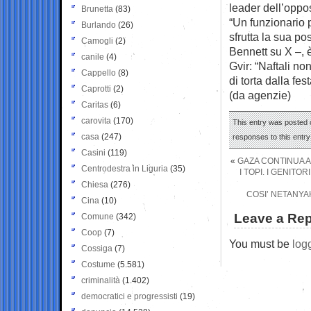
leader dell’oppo
Brunetta
(83)
“Un funzionario p
Burlando
(26)
sfrutta la sua po
Camogli
(2)
Bennett su X –, 
canile
(4)
Gvir: “Naftali n
Cappello
(8)
di torta dalla fest
Caprotti
(2)
(da agenzie)
Caritas
(6)
carovita
(170)
This entry was posted 
casa
(247)
responses to this entr
Casini
(119)
«
GAZA CONTINUA A
Centrodestra in Liguria
(35)
I TOPI. I GENIT
Chiesa
(276)
COSI’ NETANYA
Cina
(10)
Leave a Rep
Comune
(342)
Coop
(7)
You must be
log
Cossiga
(7)
Costume
(5.581)
criminalità
(1.402)
democratici e progressisti
(19)