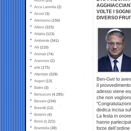
Aborto
(20)
AGGHIACCIANT
Acca Larentia
(2)
VOLTE I SOGN
Alcool
(3)
DIVERSO FRUI
Alemanno
(150)
Alfano
(315)
Alitalia
(123)
Ambiente
(341)
AN
(210)
Animali
(74)
Arancioni
(2)
arte
(175)
Attentato
(329)
Ben-Gvir lo aveva
Auguri
(13)
il provvedimento
Batini
(3)
adesso viene esp
Berlusconi
(4.295)
che non vogliono 
Bersani
(234)
“Congratulazioni 
Biasotti
(12)
dedica incisa sul
Boldrini
(4)
La festa in onor
Bossi
(1.221)
hanno partecipato
forze dell’ordine
Brambilla
(38)