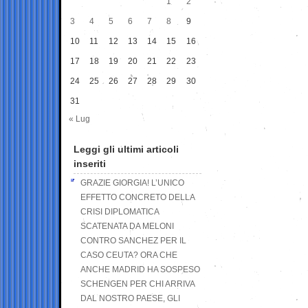
1
2
3
4
5
6
7
8
9
10
11
12
13
14
15
16
17
18
19
20
21
22
23
24
25
26
27
28
29
30
31
« Lug
Leggi gli ultimi articoli
inseriti
GRAZIE GIORGIA! L’UNICO
EFFETTO CONCRETO DELLA
CRISI DIPLOMATICA
SCATENATA DA MELONI
CONTRO SANCHEZ PER IL
CASO CEUTA? ORA CHE
ANCHE MADRID HA SOSPESO
SCHENGEN PER CHI ARRIVA
DAL NOSTRO PAESE, GLI