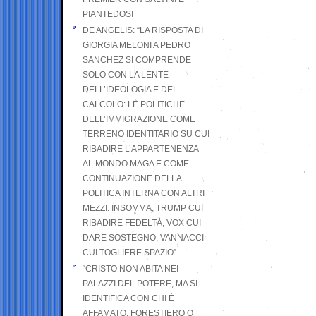
PIANTEDOSI
DE ANGELIS: “LA RISPOSTA DI
GIORGIA MELONI A PEDRO
SANCHEZ SI COMPRENDE
SOLO CON LA LENTE
DELL’IDEOLOGIA E DEL
CALCOLO: LE POLITICHE
DELL’IMMIGRAZIONE COME
TERRENO IDENTITARIO SU CUI
RIBADIRE L’APPARTENENZA
AL MONDO MAGA E COME
CONTINUAZIONE DELLA
POLITICA INTERNA CON ALTRI
MEZZI. INSOMMA, TRUMP CUI
RIBADIRE FEDELTÀ, VOX CUI
DARE SOSTEGNO, VANNACCI
CUI TOGLIERE SPAZIO”
“CRISTO NON ABITA NEI
PALAZZI DEL POTERE, MA SI
IDENTIFICA CON CHI È
AFFAMATO, FORESTIERO O