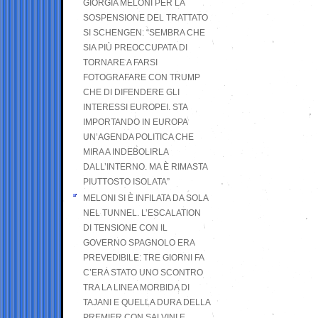
GIORGIA MELONI PER LA
SOSPENSIONE DEL TRATTATO
SI SCHENGEN: “SEMBRA CHE
SIA PIÙ PREOCCUPATA DI
TORNARE A FARSI
FOTOGRAFARE CON TRUMP
CHE DI DIFENDERE GLI
INTERESSI EUROPEI. STA
IMPORTANDO IN EUROPA
UN’AGENDA POLITICA CHE
MIRA A INDEBOLIRLA
DALL’INTERNO. MA È RIMASTA
PIUTTOSTO ISOLATA”
MELONI SI È INFILATA DA SOLA
NEL TUNNEL. L’ESCALATION
DI TENSIONE CON IL
GOVERNO SPAGNOLO ERA
PREVEDIBILE: TRE GIORNI FA
C’ERA STATO UNO SCONTRO
TRA LA LINEA MORBIDA DI
TAJANI E QUELLA DURA DELLA
PREMIER CON SALVINI E