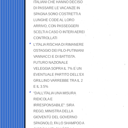
ITALIANI CHE HANNO DECISO
DI PASSARE LE VACANZE IN
SPAGNA SONO COSTRETTI A
LUNGHE CODE AL LORO
ARRIVO, CON PASSEGGERI
SCELTI A CASO O INTERI AEREI
CONTROLLATI
L’ITALIA RISCHIA DI RIMANERE
OSTAGGIO DEI FILO-PUTINIANI
VANNACCI E DI BATTISTA.
FUTURO NAZIONALE
VELEGGIA SOPRA IL 7% E UN
EVENTUALE PARTITO DELL’EX
GRILLINO VARREBBE TRA IL 2
E IL 3.5%
“DALL’ITALIA UNA MISURA
RIDICOLA E
IRRESPONSABILE”: SIRA
REGO, MINISTRA DELLA
GIOVENTÙ DEL GOVERNO
SPAGNOLO, FA LO SHAMPOO A