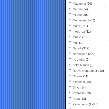
Mattarella
(60)
Meloni
(14)
Milano
(300)
Montezemolo
(7)
Monti
(357)
moschea
(11)
Musso
(10)
Muti
(10)
Napoli
(319)
Napolitano
(220)
no global
(5)
notte bianca
(3)
Nuovo Centrodestra
(2)
Obama
(11)
olimpiadi
(40)
Oliveri
(4)
Pannella
(29)
Papa
(33)
Parlamento
(1.428)