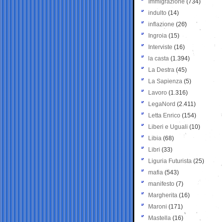
Immigrazione
(734)
indulto
(14)
inflazione
(26)
Ingroia
(15)
Interviste
(16)
la casta
(1.394)
La Destra
(45)
La Sapienza
(5)
Lavoro
(1.316)
LegaNord
(2.411)
Letta Enrico
(154)
Liberi e Uguali
(10)
Libia
(68)
Libri
(33)
Liguria Futurista
(25)
mafia
(543)
manifesto
(7)
Margherita
(16)
Maroni
(171)
Mastella
(16)