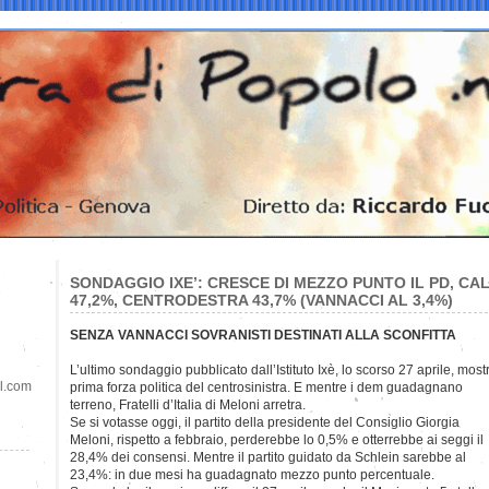
SONDAGGIO IXE’: CRESCE DI MEZZO PUNTO IL PD, CA
47,2%, CENTRODESTRA 43,7% (VANNACCI AL 3,4%)
SENZA VANNACCI SOVRANISTI DESTINATI ALLA SCONFITTA
L’ultimo sondaggio pubblicato dall’Istituto Ixè, lo scorso 27 aprile, mos
il.com
prima forza politica del centrosinistra. E mentre i dem guadagnano
terreno, Fratelli d’Italia di Meloni arretra.
Se si votasse oggi, il partito della presidente del Consiglio Giorgia
Meloni, rispetto a febbraio, perderebbe lo 0,5% e otterrebbe ai seggi il
28,4% dei consensi. Mentre il partito guidato da Schlein sarebbe al
23,4%: in due mesi ha guadagnato mezzo punto percentuale.