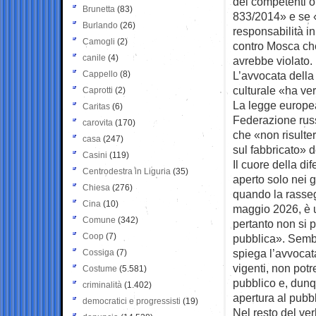
dei competenti o
Brunetta
(83)
833/2014» e se 
Burlando
(26)
responsabilità i
Camogli
(2)
contro Mosca ch
canile
(4)
avrebbe violato.
Cappello
(8)
L’avvocata della
culturale «ha veri
Caprotti
(2)
La legge europea
Caritas
(6)
Federazione russ
carovita
(170)
che «non risulter
casa
(247)
sul fabbricato» 
Casini
(119)
Il cuore della di
Centrodestra in Liguria
(35)
aperto solo nei g
Chiesa
(276)
quando la rassegn
Cina
(10)
maggio 2026, è u
Comune
(342)
pertanto non si 
Coop
(7)
pubblica». Semb
spiega l’avvocat
Cossiga
(7)
vigenti, non potr
Costume
(5.581)
pubblico e, dunq
criminalità
(1.402)
apertura al pubb
democratici e progressisti
(19)
Nel resto del ver