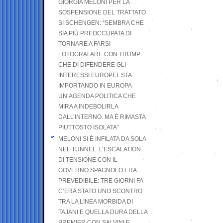
GIORGIA MELONI PER LA
SOSPENSIONE DEL TRATTATO
SI SCHENGEN: “SEMBRA CHE
SIA PIÙ PREOCCUPATA DI
TORNARE A FARSI
FOTOGRAFARE CON TRUMP
CHE DI DIFENDERE GLI
INTERESSI EUROPEI. STA
IMPORTANDO IN EUROPA
UN’AGENDA POLITICA CHE
MIRA A INDEBOLIRLA
DALL’INTERNO. MA È RIMASTA
PIUTTOSTO ISOLATA”
MELONI SI È INFILATA DA SOLA
NEL TUNNEL. L’ESCALATION
DI TENSIONE CON IL
GOVERNO SPAGNOLO ERA
PREVEDIBILE: TRE GIORNI FA
C’ERA STATO UNO SCONTRO
TRA LA LINEA MORBIDA DI
TAJANI E QUELLA DURA DELLA
PREMIER CON SALVINI E