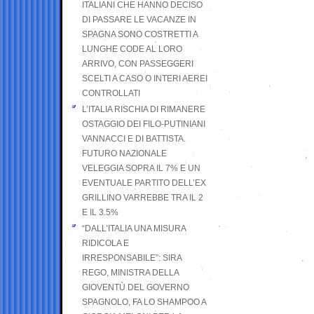
ITALIANI CHE HANNO DECISO
DI PASSARE LE VACANZE IN
SPAGNA SONO COSTRETTI A
LUNGHE CODE AL LORO
ARRIVO, CON PASSEGGERI
SCELTI A CASO O INTERI AEREI
CONTROLLATI
L’ITALIA RISCHIA DI RIMANERE
OSTAGGIO DEI FILO-PUTINIANI
VANNACCI E DI BATTISTA.
FUTURO NAZIONALE
VELEGGIA SOPRA IL 7% E UN
EVENTUALE PARTITO DELL’EX
GRILLINO VARREBBE TRA IL 2
E IL 3.5%
“DALL’ITALIA UNA MISURA
RIDICOLA E
IRRESPONSABILE”: SIRA
REGO, MINISTRA DELLA
GIOVENTÙ DEL GOVERNO
SPAGNOLO, FA LO SHAMPOO A