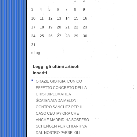
1
2
3
4
5
6
7
8
9
10
11
12
13
14
15
16
17
18
19
20
21
22
23
24
25
26
27
28
29
30
31
« Lug
Leggi gli ultimi articoli
inseriti
GRAZIE GIORGIA! L’UNICO
EFFETTO CONCRETO DELLA
CRISI DIPLOMATICA
SCATENATA DA MELONI
CONTRO SANCHEZ PER IL
CASO CEUTA? ORA CHE
ANCHE MADRID HA SOSPESO
SCHENGEN PER CHI ARRIVA
DAL NOSTRO PAESE, GLI