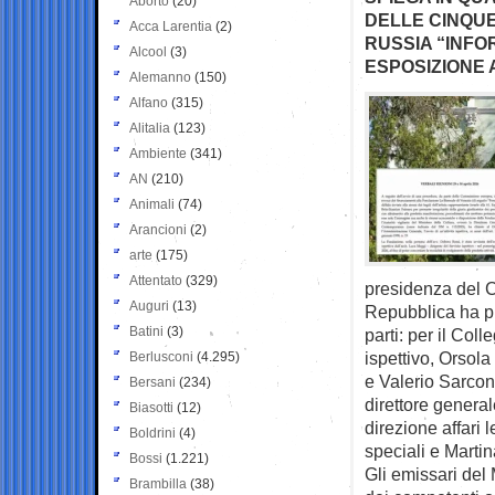
Aborto
(20)
DELLE CINQUE
Acca Larentia
(2)
RUSSIA “INFO
Alcool
(3)
ESPOSIZIONE 
Alemanno
(150)
Alfano
(315)
Alitalia
(123)
Ambiente
(341)
AN
(210)
Animali
(74)
Arancioni
(2)
arte
(175)
Attentato
(329)
presidenza del C
Auguri
(13)
Repubblica ha pr
Batini
(3)
parti: per il Col
ispettivo, Orsol
Berlusconi
(4.295)
e Valerio Sarcone
Bersani
(234)
direttore genera
Biasotti
(12)
direzione affari l
Boldrini
(4)
speciali e Martina
Bossi
(1.221)
Gli emissari del 
Brambilla
(38)