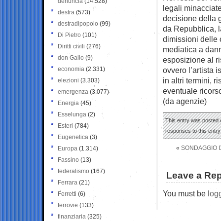
denuncia
(14.528)
legali minacciat
destra
(573)
decisione della 
destradipopolo
(99)
da Repubblica, l
Di Pietro
(101)
dimissioni delle 
Diritti civili
(276)
mediatica a dann
don Gallo
(9)
esposizione al ri
economia
(2.331)
ovvero l’artista
in altri termini, 
elezioni
(3.303)
eventuale ricors
emergenza
(3.077)
(da agenzie)
Energia
(45)
Esselunga
(2)
This entry was posted 
Esteri
(784)
responses to this entr
Eugenetica
(3)
«
SONDAGGIO IX
Europa
(1.314)
Fassino
(13)
federalismo
(167)
Leave a Rep
Ferrara
(21)
You must be
log
Ferretti
(6)
ferrovie
(133)
finanziaria
(325)