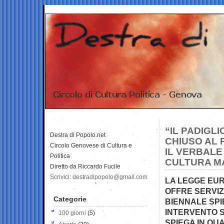
“IL PADIGL
Destra di Popolo.net
CHIUSO AL 
Circolo Genovese di Cultura e
IL VERBALE
Politica
CULTURA MA
Diretto da Riccardo Fucile
Scrivici: destradipopolo@gmail.com
LA LEGGE EU
OFFRE SERVIZ
Categorie
BIENNALE SPI
INTERVENTO S
100 giorni
(5)
SPIEGA IN QU