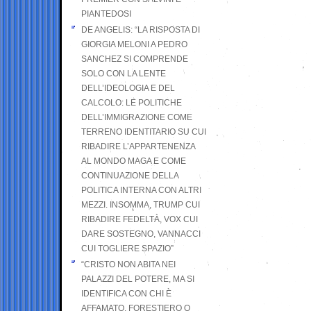
PIANTEDOSI
DE ANGELIS: “LA RISPOSTA DI
GIORGIA MELONI A PEDRO
SANCHEZ SI COMPRENDE
SOLO CON LA LENTE
DELL’IDEOLOGIA E DEL
CALCOLO: LE POLITICHE
DELL’IMMIGRAZIONE COME
TERRENO IDENTITARIO SU CUI
RIBADIRE L’APPARTENENZA
AL MONDO MAGA E COME
CONTINUAZIONE DELLA
POLITICA INTERNA CON ALTRI
MEZZI. INSOMMA, TRUMP CUI
RIBADIRE FEDELTÀ, VOX CUI
DARE SOSTEGNO, VANNACCI
CUI TOGLIERE SPAZIO”
“CRISTO NON ABITA NEI
PALAZZI DEL POTERE, MA SI
IDENTIFICA CON CHI È
AFFAMATO, FORESTIERO O