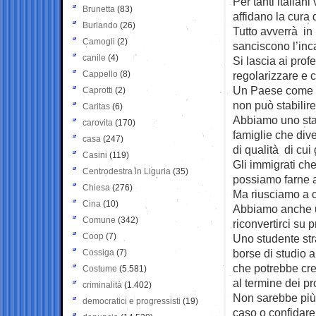
Per tanti italian
Brunetta
(83)
affidano la cura d
Burlando
(26)
Tutto avverrà in
Camogli
(2)
sanciscono l’inca
canile
(4)
Si lascia ai prof
Cappello
(8)
regolarizzare e 
Un Paese come il
Caprotti
(2)
non può stabilire 
Caritas
(6)
Abbiamo uno stat
carovita
(170)
famiglie che dive
casa
(247)
di qualità di cui
Casini
(119)
Gli immigrati ch
Centrodestra in Liguria
(35)
possiamo farne 
Chiesa
(276)
Ma riusciamo a c
Cina
(10)
Abbiamo anche un
Comune
(342)
riconvertirci su 
Coop
(7)
Uno studente str
borse di studio a
Cossiga
(7)
che potrebbe crea
Costume
(5.581)
al termine dei pro
criminalità
(1.402)
Non sarebbe più e
democratici e progressisti
(19)
caso o confidare