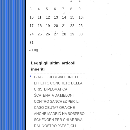
1
2
3
4
5
6
7
8
9
10
11
12
13
14
15
16
17
18
19
20
21
22
23
24
25
26
27
28
29
30
31
« Lug
Leggi gli ultimi articoli
inseriti
GRAZIE GIORGIA! L’UNICO
EFFETTO CONCRETO DELLA
CRISI DIPLOMATICA
SCATENATA DA MELONI
CONTRO SANCHEZ PER IL
CASO CEUTA? ORA CHE
ANCHE MADRID HA SOSPESO
SCHENGEN PER CHI ARRIVA
DAL NOSTRO PAESE, GLI