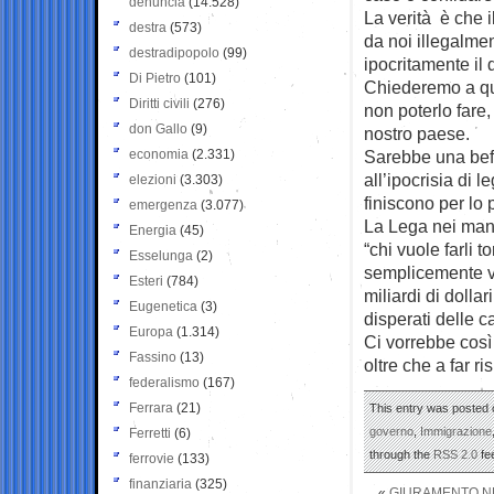
denuncia
(14.528)
La verità è che i
destra
(573)
da noi illegalmen
destradipopolo
(99)
ipocritamente il 
Di Pietro
(101)
Chiederemo a ques
Diritti civili
(276)
non poterlo fare,
don Gallo
(9)
nostro paese.
economia
(2.331)
Sarebbe una beff
all’ipocrisia di 
elezioni
(3.303)
finiscono per lo 
emergenza
(3.077)
La Lega nei manif
Energia
(45)
“chi vuole farli 
Esselunga
(2)
semplicemente val
Esteri
(784)
miliardi di dolla
Eugenetica
(3)
disperati delle c
Europa
(1.314)
Ci vorrebbe così t
Fassino
(13)
oltre che a far ri
federalismo
(167)
Ferrara
(21)
This entry was posted o
governo
,
Immigrazione
Ferretti
(6)
through the
RSS 2.0
fe
ferrovie
(133)
finanziaria
(325)
«
GIURAMENTO NE