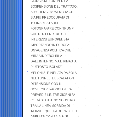
GIORGIA MELONI PER LA
SOSPENSIONE DEL TRATTATO
SI SCHENGEN: “SEMBRA CHE
SIA PIÙ PREOCCUPATA DI
TORNARE A FARSI
FOTOGRAFARE CON TRUMP
CHE DI DIFENDERE GLI
INTERESSI EUROPEI. STA
IMPORTANDO IN EUROPA
UN’AGENDA POLITICA CHE
MIRA A INDEBOLIRLA
DALL’INTERNO. MA È RIMASTA
PIUTTOSTO ISOLATA”
MELONI SI È INFILATA DA SOLA
NEL TUNNEL. L’ESCALATION
DI TENSIONE CON IL
GOVERNO SPAGNOLO ERA
PREVEDIBILE: TRE GIORNI FA
C’ERA STATO UNO SCONTRO
TRA LA LINEA MORBIDA DI
TAJANI E QUELLA DURA DELLA
PREMIER CON SALVINI E