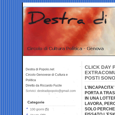
CLICK DAY 
Destra di Popolo.net
EXTRACOMUN
Circolo Genovese di Cultura e
POSTI SONO
Politica
Diretto da Riccardo Fucile
L’INCAPACITA
Scrivici: destradipopolo@gmail.com
PORTA A TRA
IN UNA LOTT
Categorie
LAVORA, PERC
SOLO PERCHE’
100 giorni
(5)
FISSATO L’ES