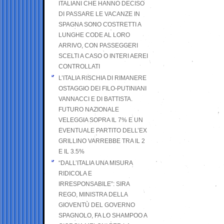
ITALIANI CHE HANNO DECISO
DI PASSARE LE VACANZE IN
SPAGNA SONO COSTRETTI A
LUNGHE CODE AL LORO
ARRIVO, CON PASSEGGERI
SCELTI A CASO O INTERI AEREI
CONTROLLATI
L’ITALIA RISCHIA DI RIMANERE
OSTAGGIO DEI FILO-PUTINIANI
VANNACCI E DI BATTISTA.
FUTURO NAZIONALE
VELEGGIA SOPRA IL 7% E UN
EVENTUALE PARTITO DELL’EX
GRILLINO VARREBBE TRA IL 2
E IL 3.5%
“DALL’ITALIA UNA MISURA
RIDICOLA E
IRRESPONSABILE”: SIRA
REGO, MINISTRA DELLA
GIOVENTÙ DEL GOVERNO
SPAGNOLO, FA LO SHAMPOO A