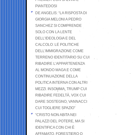
PIANTEDOSI
DE ANGELIS: “LA RISPOSTA DI
GIORGIA MELONI A PEDRO
SANCHEZ SI COMPRENDE
SOLO CON LA LENTE
DELL’IDEOLOGIA E DEL
CALCOLO: LE POLITICHE
DELL’IMMIGRAZIONE COME
TERRENO IDENTITARIO SU CUI
RIBADIRE L’APPARTENENZA
AL MONDO MAGA E COME
CONTINUAZIONE DELLA
POLITICA INTERNA CON ALTRI
MEZZI. INSOMMA, TRUMP CUI
RIBADIRE FEDELTÀ, VOX CUI
DARE SOSTEGNO, VANNACCI
CUI TOGLIERE SPAZIO”
“CRISTO NON ABITA NEI
PALAZZI DEL POTERE, MA SI
IDENTIFICA CON CHI È
AFFAMATO, FORESTIERO O