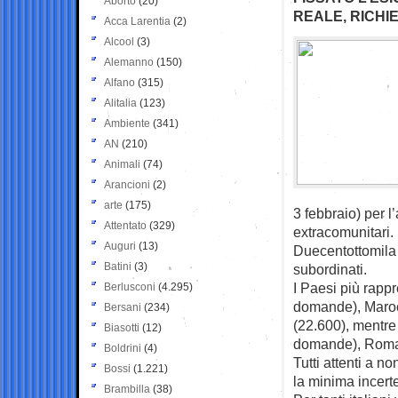
Aborto
(20)
REALE, RICHI
Acca Larentia
(2)
Alcool
(3)
Alemanno
(150)
Alfano
(315)
Alitalia
(123)
Ambiente
(341)
AN
(210)
Animali
(74)
Arancioni
(2)
arte
(175)
3 febbraio) per l
Attentato
(329)
extracomunitari.
Auguri
(13)
Duecentottomila 
Batini
(3)
subordinati.
I Paesi più rappr
Berlusconi
(4.295)
domande), Marocc
Bersani
(234)
(22.600), mentre
Biasotti
(12)
domande), Roma 
Boldrini
(4)
Tutti attenti a 
Bossi
(1.221)
la minima incert
Brambilla
(38)