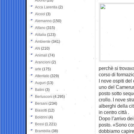
Aborto
(20)
Acca Larentia
(2)
Alcool
(3)
Alemanno
(150)
Alfano
(315)
Alitalia
(123)
Ambiente
(341)
AN
(210)
Animali
(74)
Arancioni
(2)
perchè si trovava
arte
(175)
corso di formazio
Attentato
(329)
I nove ospiti del
Auguri
(13)
uno del Camerum, 
Batini
(3)
posto sotto sequ
Berlusconi
(4.295)
crollo. I nove str
Bersani
(234)
alberghi della c
Biasotti
(12)
in centro città .
Boldrini
(4)
Dopo l’arrivo dei
Bossi
(1.221)
posto. «Sono co
dobbiamo capire 
Brambilla
(38)