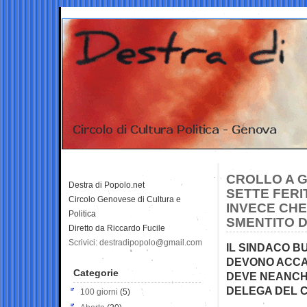
CROLLO A G
Destra di Popolo.net
SETTE FERIT
Circolo Genovese di Cultura e
INVECE CHE 
Politica
SMENTITO 
Diretto da Riccardo Fucile
Scrivici: destradipopolo@gmail.com
IL SINDACO B
DEVONO ACCAD
Categorie
DEVE NEANCH
DELEGA DEL C
100 giorni
(5)