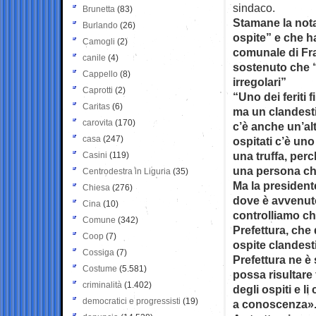
sindaco.
Brunetta
(83)
Stamane la nota
Burlando
(26)
ospite” e che h
Camogli
(2)
comunale di Fra
canile
(4)
sostenuto che “
Cappello
(8)
irregolari”
Caprotti
(2)
“Uno dei feriti 
Caritas
(6)
ma un clandest
carovita
(170)
c’è anche un’al
casa
(247)
ospitati c’è uno
una truffa, per
Casini
(119)
una persona che
Centrodestra in Liguria
(35)
Ma la president
Chiesa
(276)
dove è avvenuto 
Cina
(10)
controlliamo ch
Comune
(342)
Prefettura, che 
Coop
(7)
ospite clandesti
Cossiga
(7)
Prefettura ne è 
Costume
(5.581)
possa risultare f
criminalità
(1.402)
degli ospiti e 
democratici e progressisti
(19)
a conoscenza»