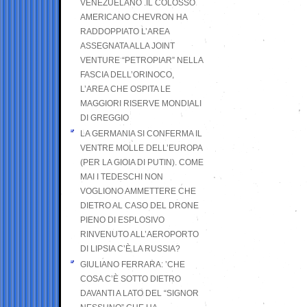
VENEZUELANO .IL COLOSSO
AMERICANO CHEVRON HA
RADDOPPIATO L’AREA
ASSEGNATA ALLA JOINT
VENTURE “PETROPIAR” NELLA
FASCIA DELL’ORINOCO,
L’AREA CHE OSPITA LE
MAGGIORI RISERVE MONDIALI
DI GREGGIO
LA GERMANIA SI CONFERMA IL
VENTRE MOLLE DELL’EUROPA
(PER LA GIOIA DI PUTIN). COME
MAI I TEDESCHI NON
VOGLIONO AMMETTERE CHE
DIETRO AL CASO DEL DRONE
PIENO DI ESPLOSIVO
RINVENUTO ALL’AEROPORTO
DI LIPSIA C’È LA RUSSIA?
GIULIANO FERRARA: ’CHE
COSA C’È SOTTO DIETRO
DAVANTI A LATO DEL “SIGNOR