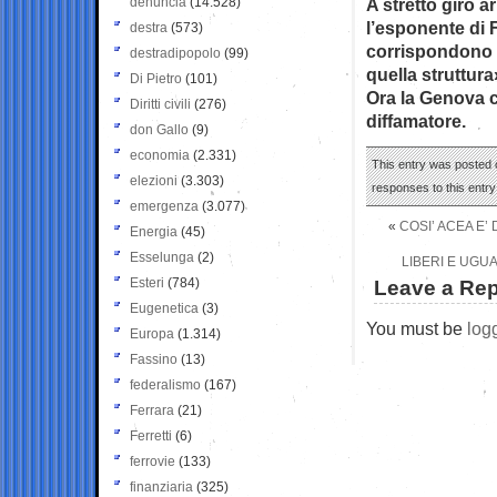
denuncia
(14.528)
A stretto giro a
l’esponente di Fr
destra
(573)
corrispondono ai
destradipopolo
(99)
quella struttura
Di Pietro
(101)
Ora la Genova ci
Diritti civili
(276)
diffamatore.
don Gallo
(9)
economia
(2.331)
This entry was posted o
elezioni
(3.303)
responses to this entr
emergenza
(3.077)
«
COSI’ ACEA E’
Energia
(45)
Esselunga
(2)
LIBERI E UGUAL
Esteri
(784)
Leave a Rep
Eugenetica
(3)
You must be
log
Europa
(1.314)
Fassino
(13)
federalismo
(167)
Ferrara
(21)
Ferretti
(6)
ferrovie
(133)
finanziaria
(325)