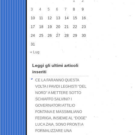
1
2
3
4
5
6
7
8
9
10
11
12
13
14
15
16
17
18
19
20
21
22
23
24
25
26
27
28
29
30
31
« Lug
Leggi gli ultimi articoli
inseriti
CE LA FARANNO QUESTA
VOLTA I PAVIDI LEGHISTI “DEL
NORD” A METTERE SOTTO
SCHIAFFO SALVINI? I
GOVERNATORI ATTILIO
FONTANA E MASSIMILIANO
FEDRIGA, INSIEME AL “DOGE”
LUCA ZAIA, SONO PRONTI A
FORMALIZZARE UNA