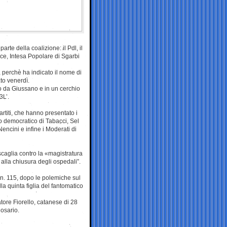
rte della coalizione: il Pdl, il
ace, Intesa Popolare di Sgarbi
perchè ha indicato il nome di
to venerdì.
rto da Giussano e in un cerchio
3L’.
artiti, che hanno presentato i
ro democratico di Tabacci, Sel
Nencini e infine i Moderati di
scaglia contro la «magistratura
o alla chiusura degli ospedali”.
 n. 115, dopo le polemiche sul
a quinta figlia del fantomatico
tore Fiorello, catanese di 28
Rosario.