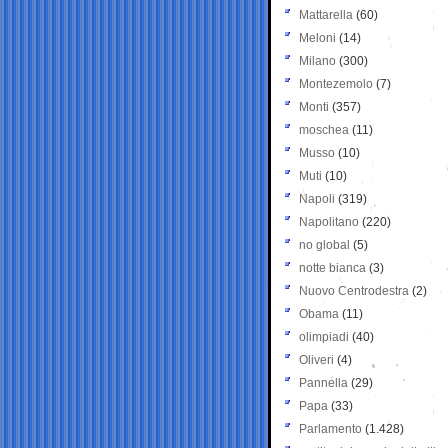
Mattarella
(60)
Meloni
(14)
Milano
(300)
Montezemolo
(7)
Monti
(357)
moschea
(11)
Musso
(10)
Muti
(10)
Napoli
(319)
Napolitano
(220)
no global
(5)
notte bianca
(3)
Nuovo Centrodestra
(2)
Obama
(11)
olimpiadi
(40)
Oliveri
(4)
Pannella
(29)
Papa
(33)
Parlamento
(1.428)