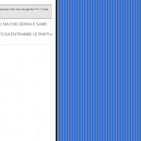
sponses to this entry through the
RSS 2.0
feed.
RI: MA CHE GENOA E SAMP,
ATO DA ENTRAMBE LE PARTI
»