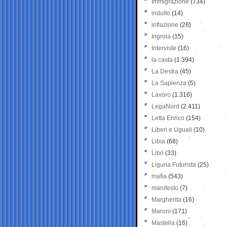
Immigrazione
(734)
indulto
(14)
inflazione
(26)
Ingroia
(15)
Interviste
(16)
la casta
(1.394)
La Destra
(45)
La Sapienza
(5)
Lavoro
(1.316)
LegaNord
(2.411)
Letta Enrico
(154)
Liberi e Uguali
(10)
Libia
(68)
Libri
(33)
Liguria Futurista
(25)
mafia
(543)
manifesto
(7)
Margherita
(16)
Maroni
(171)
Mastella
(16)