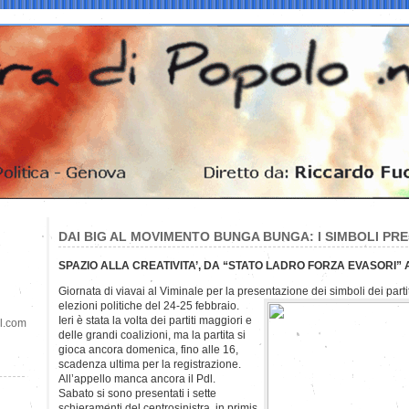
DAI BIG AL MOVIMENTO BUNGA BUNGA: I SIMBOLI PRE
SPAZIO ALLA CREATIVITA’, DA “STATO LADRO FORZA EVASORI”
Giornata di viavai al Viminale per la presentazione dei simboli dei part
elezioni politiche del 24-25 febbraio.
Ieri è stata la volta dei partiti maggiori e
il.com
delle grandi coalizioni, ma la partita si
gioca ancora domenica, fino alle 16,
scadenza ultima per la registrazione.
All’appello manca ancora il Pdl.
Sabato si sono presentati i sette
schieramenti del centrosinistra, in primis