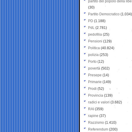
partito del popolo della libe
(30)
Partito Democratico
(1.034)
PD
(1.188)
PdL
(2.781)
pedofilia
(25)
Pensioni
(129)
Politica
(40.824)
polizia
(253)
Porto
(12)
povertà
(502)
Presepe
(14)
Primarie
(149)
Prodi
(52)
Provincia
(139)
radici e valori
(3.682)
RAI
(359)
rapine
(37)
Razzismo
(1.410)
Referendum
(200)