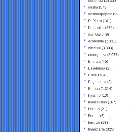
denuncia
(14.528)
destra
(573)
destradipopolo
(99)
Di Pietro
(101)
Diritti civili
(276)
don Gallo
(9)
economia
(2.331)
elezioni
(3.303)
emergenza
(3.077)
Energia
(45)
Esselunga
(2)
Esteri
(784)
Eugenetica
(3)
Europa
(1.314)
Fassino
(13)
federalismo
(167)
Ferrara
(21)
Ferretti
(6)
ferrovie
(133)
finanziaria
(325)