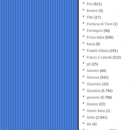
Fini
(821)
fioriere
(5)
Fitto
(27)
Fontana di Trevi
(1)
Formigoni
(90)
Forza Italia
(596)
frana
(9)
Fratelli d'Italia
(291)
Futuro e Libertà
(510)
g8
(25)
Gelmini
(68)
Genova
(542)
Giannino
(10)
Giustizia
(5.784)
governo
(5.799)
Grasso
(22)
Green Italia
(1)
Grillo
(2.941)
Idv
(4)