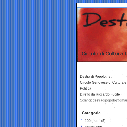
Destra di Popolo.net
Circolo Genovese di Cultura e
Politica
Diretto da Riccardo Fucile
Scrivici: destradipopolo@gma
Categorie
100 giorni
(5)