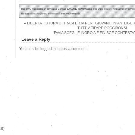
This entry was posted on domenica, Gennaio 13th, 2013 at 00:59 and is filed under
elezioni
. You can follow any re
You can
leave a response
, or
trackback
from your own site.
«
LIBERTA’ FUTURA DI TRASFERTA PER I GIOVANI FINIANI LIGU
TUTTI A TIFARE POGGIBONSI
FAVIA SCEGLIE INGROIA E FINISCE CONTEST
Leave a Reply
You must be
logged in
to post a comment.
)
19)