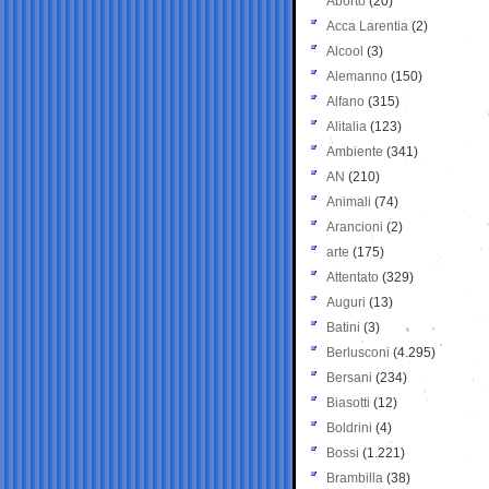
Aborto
(20)
Acca Larentia
(2)
Alcool
(3)
Alemanno
(150)
Alfano
(315)
Alitalia
(123)
Ambiente
(341)
AN
(210)
Animali
(74)
Arancioni
(2)
arte
(175)
Attentato
(329)
Auguri
(13)
Batini
(3)
Berlusconi
(4.295)
Bersani
(234)
Biasotti
(12)
Boldrini
(4)
Bossi
(1.221)
Brambilla
(38)