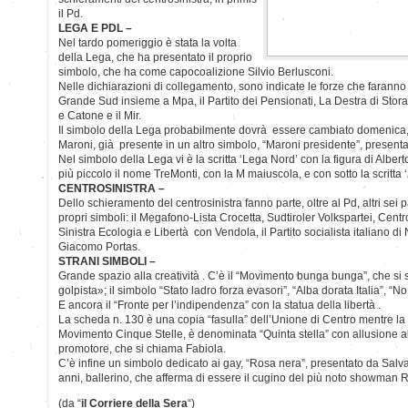
il Pd.
LEGA E PDL –
Nel tardo pomeriggio è stata la volta
della Lega, che ha presentato il proprio
simbolo, che ha come capocoalizione Silvio Berlusconi.
Nelle dichiarazioni di collegamento, sono indicate le forze che faranno pa
Grande Sud insieme a Mpa, il Partito dei Pensionati, La Destra di Stor
e Catone e il Mir.
Il simbolo della Lega probabilmente dovrà essere cambiato domenica, 
Maroni, già presente in un altro simbolo, “Maroni presidente”, presenta
Nel simbolo della Lega vi è la scritta ‘Lega Nord’ con la figura di Albe
più piccolo il nome TreMonti, con la M maiuscola, e con sotto la scritta ‘
CENTROSINISTRA –
Dello schieramento del centrosinistra fanno parte, oltre al Pd, altri sei p
propri simboli: il Megafono-Lista Crocetta, Sudtiroler Volkspartei, Cent
Sinistra Ecologia e Libertà con Vendola, il Partito socialista italiano di 
Giacomo Portas.
STRANI SIMBOLI –
Grande spazio alla creatività . C’è il “Movimento bunga bunga”, che si 
golpista»; il simbolo “Stato ladro forza evasori”, “Alba dorata Italia”, “N
E ancora il “Fronte per l’indipendenza” con la statua della libertà .
La scheda n. 130 è una copia “fasulla” dell’Unione di Centro mentre la
Movimento Cinque Stelle, è denominata “Quinta stella” con allusione all
promotore, che si chiama Fabiola.
C’è infine un simbolo dedicato ai gay, “Rosa nera”, presentato da Salva
anni, ballerino, che afferma di essere il cugino del più noto showman 
(da “
il Corriere della Sera
“)