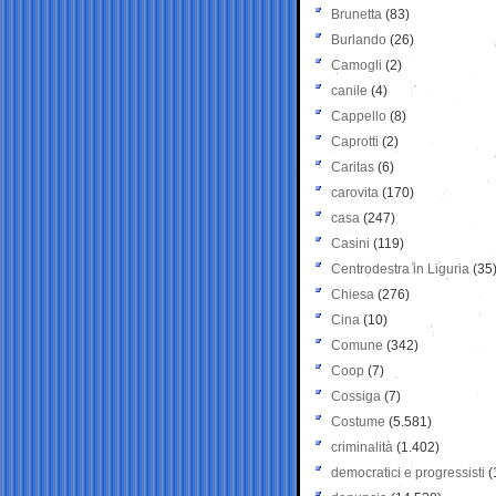
Brunetta
(83)
Burlando
(26)
Camogli
(2)
canile
(4)
Cappello
(8)
Caprotti
(2)
Caritas
(6)
carovita
(170)
casa
(247)
Casini
(119)
Centrodestra in Liguria
(35
Chiesa
(276)
Cina
(10)
Comune
(342)
Coop
(7)
Cossiga
(7)
Costume
(5.581)
criminalità
(1.402)
democratici e progressisti
(