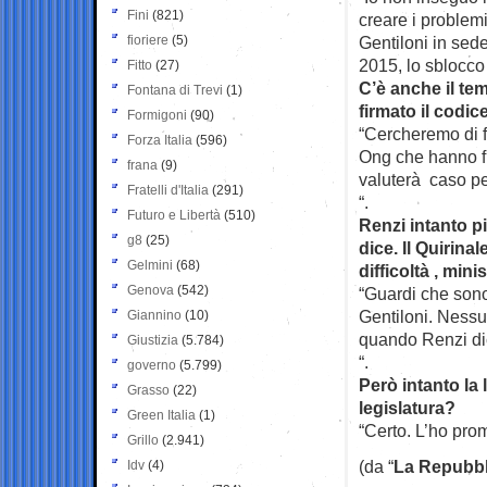
Fini
(821)
creare i problem
fioriere
(5)
Gentiloni in sede
2015, lo sblocco 
Fitto
(27)
C’è anche il te
Fontana di Trevi
(1)
firmato il codic
Formigoni
(90)
“Cercheremo di f
Forza Italia
(596)
Ong che hanno fi
frana
(9)
valuterà caso per
Fratelli d'Italia
(291)
“.
Futuro e Libertà
(510)
Renzi intanto p
g8
(25)
dice. Il Quirin
Gelmini
(68)
difficoltà , mini
Genova
(542)
“Guardi che sono
Gentiloni. Nessu
Giannino
(10)
quando Renzi dice
Giustizia
(5.784)
“.
governo
(5.799)
Però intanto la 
Grasso
(22)
legislatura?
Green Italia
(1)
“Certo. L’ho pro
Grillo
(2.941)
(da “
La Repubbl
Idv
(4)