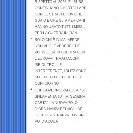
RISPETTO AL 2025, E I RUSSI
CONTINUANO A MARTELLARE
CON LE STRAGI DI CIVILI. IL
GUAIO È CHE GLI AMERICANI
HANNO USATO TUTTI I MISSILI
PER LA GUERRA IN IRAN
SOLO CHI È IN MALAFEDE
NON VUOLE VEDERE CHE
PUTIN È GIÀ IN GUERRA CON
L’EUROPA: TRA ATTACCHI
IBRIDI, TROLL E
INTERFERENZE, I BLITZ SONO
SOTTO GLI OCCHI DI TUTTI
OGNI GIORNO
CHE GOVERNO PATACCA. “SI
SFILAMENTA TUTTA, SEMBRA
CARTA”. LA NUOVA POLO
D’ORDINANZA DEI VIGILI DEL
FUOCO SI STRAPPA CON UN
PO’ D’ACQUA