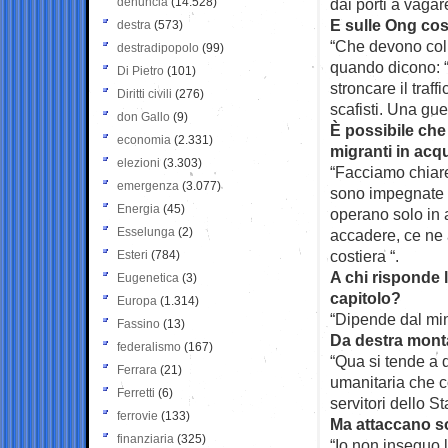
denuncia
(14.528)
dai porti a vagar
E sulle Ong cos
destra
(573)
“Che devono colla
destradipopolo
(99)
quando dicono: “I
Di Pietro
(101)
stroncare il traf
Diritti civili
(276)
scafisti. Una guer
don Gallo
(9)
È possibile che
economia
(2.331)
migranti in acq
elezioni
(3.303)
“Facciamo chiare
emergenza
(3.077)
sono impegnate a
Energia
(45)
operano solo in 
Esselunga
(2)
accadere, ce ne
costiera “.
Esteri
(784)
A chi risponde 
Eugenetica
(3)
capitolo?
Europa
(1.314)
“Dipende dal mini
Fassino
(13)
Da destra monta
federalismo
(167)
“Qua si tende a 
Ferrara
(21)
umanitaria che c
Ferretti
(6)
servitori dello S
ferrovie
(133)
Ma attaccano sop
finanziaria
(325)
“Io non inseguo l