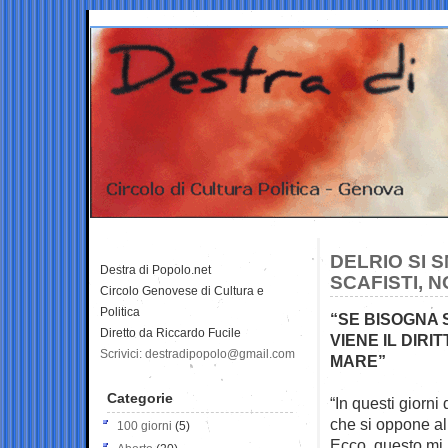
DELRIO SI 
Destra di Popolo.net
SCAFISTI, 
Circolo Genovese di Cultura e
Politica
“SE BISOGNA S
Diretto da Riccardo Fucile
VIENE IL DIR
Scrivici: destradipopolo@gmail.com
MARE”
Categorie
“In questi giorni
che si
oppone all
100 giorni
(5)
Ecco, questo mi h