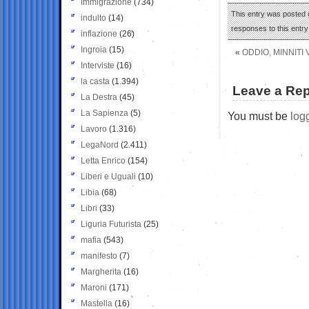
Immigrazione
(734)
This entry was posted o
indulto
(14)
responses to this entr
inflazione
(26)
Ingroia
(15)
«
ODDIO, MINNITI 
Interviste
(16)
la casta
(1.394)
Leave a Rep
La Destra
(45)
La Sapienza
(5)
You must be
log
Lavoro
(1.316)
LegaNord
(2.411)
Letta Enrico
(154)
Liberi e Uguali
(10)
Libia
(68)
Libri
(33)
Liguria Futurista
(25)
mafia
(543)
manifesto
(7)
Margherita
(16)
Maroni
(171)
Mastella
(16)