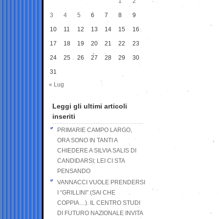
1
2
3
4
5
6
7
8
9
10
11
12
13
14
15
16
17
18
19
20
21
22
23
24
25
26
27
28
29
30
31
« Lug
Leggi gli ultimi articoli
inseriti
PRIMARIE CAMPO LARGO,
ORA SONO IN TANTI A
CHIEDERE A SILVIA SALIS DI
CANDIDARSI: LEI CI STA
PENSANDO
VANNACCI VUOLE PRENDERSI
I “GRILLINI” (SAI CHE
COPPIA…). IL CENTRO STUDI
DI FUTURO NAZIONALE INVITA