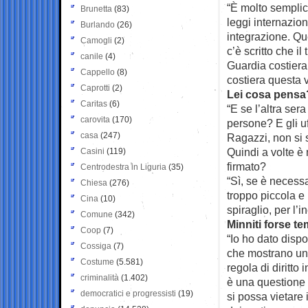
“È molto semplic
Brunetta
(83)
leggi internaziona
Burlando
(26)
integrazione. Qu
Camogli
(2)
c’è scritto che il
canile
(4)
Guardia costiera
Cappello
(8)
costiera questa 
Caprotti
(2)
Lei cosa pensa
Caritas
(6)
“E se l’altra ser
carovita
(170)
persone? E gli u
casa
(247)
Ragazzi, non si 
Quindi a volte è
Casini
(119)
firmato?
Centrodestra in Liguria
(35)
“Sì, se è necessa
Chiesa
(276)
troppo piccola e 
Cina
(10)
spiraglio, per l’
Comune
(342)
Minniti forse te
Coop
(7)
“Io ho dato disp
Cossiga
(7)
che mostrano un 
Costume
(5.581)
regola di diritto 
criminalità
(1.402)
è una questione 
democratici e progressisti
(19)
si possa vietare 