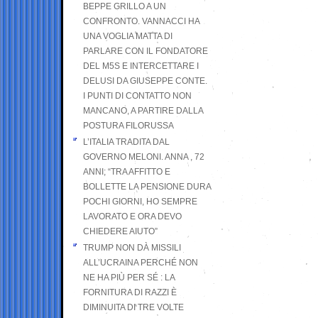
BEPPE GRILLO A UN
CONFRONTO. VANNACCI HA
UNA VOGLIA MATTA DI
PARLARE CON IL FONDATORE
DEL M5S E INTERCETTARE I
DELUSI DA GIUSEPPE CONTE.
I PUNTI DI CONTATTO NON
MANCANO, A PARTIRE DALLA
POSTURA FILORUSSA
L’ITALIA TRADITA DAL
GOVERNO MELONI. ANNA , 72
ANNI; “TRA AFFITTO E
BOLLETTE LA PENSIONE DURA
POCHI GIORNI, HO SEMPRE
LAVORATO E ORA DEVO
CHIEDERE AIUTO”
TRUMP NON DÀ MISSILI
ALL’UCRAINA PERCHÉ NON
NE HA PIÙ PER SÉ : LA
FORNITURA DI RAZZI È
DIMINUITA DI TRE VOLTE