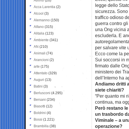
Aborto
(20)
legge dello Stato
Acca Larentia
(2)
sicurezza. Sono 
Alcool
(3)
traffico odioso d
Alemanno
(150)
guerra contro gli
Alfano
(315)
una Ong vicina 
Alitalia
(123)
escluderla. E anc
Ambiente
(341)
autoregolamenta
AN
(210)
per salvare vite
Ecco come la pen
Animali
(74)
Sui soccorsi in 
Arancioni
(2)
firmato dalle Ong
arte
(175)
ministero dei Tra
Attentato
(329)
dell’Interno ha a
Auguri
(13)
Andiamo dritti 
Batini
(3)
siete chiariti?
Berlusconi
(4.295)
“Per quanto mi ri
Bersani
(234)
continua, ma oggi
Biasotti
(12)
Però restano le
Boldrini
(4)
un trasbordo dal
Bossi
(1.221)
Viminale – a un
operazione?
Brambilla
(38)